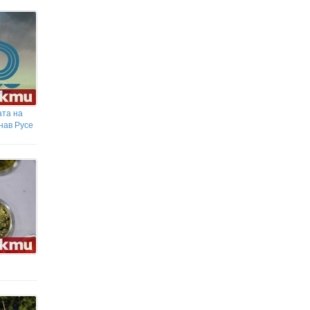
сватба": Вдигнаха протест след
смъртта на Даяна
Жълт код за опасни горещини в
Благоевградско в четвъртък
ата на
нав Русе