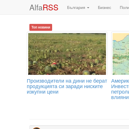
Alfa
RSS
България
Бизнес
Пол
Топ новини
Производители на дини не берат
Америк
продукцията си заради ниските
Инвест
изкупни цени
петрол
влияни