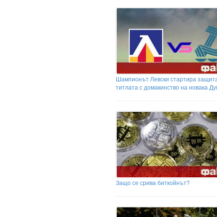
Шампионът Левски стартира защит
титлата с домакинство на новака Ду
Защо се срива биткойнът?