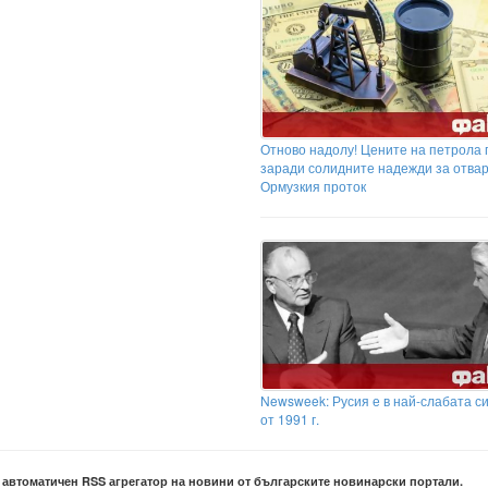
Отново надолу! Цените на петрола 
заради солидните надежди за отва
Ормузкия проток
Newsweek: Русия е в най-слабата с
от 1991 г.
е автоматичен RSS агрегатор на новини от българските новинарски портали.