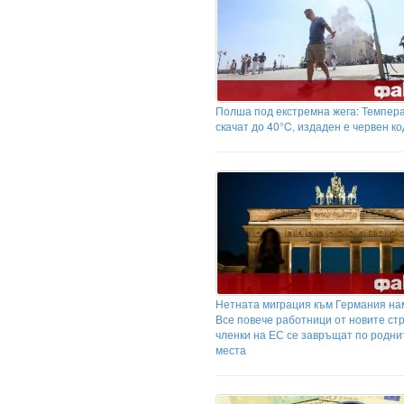
Полша под екстремна жега: Темпер
скачат до 40°C, издаден е червен ко
Нетната миграция към Германия на
Все повече работници от новите ст
членки на ЕС се завръщат по родни
места