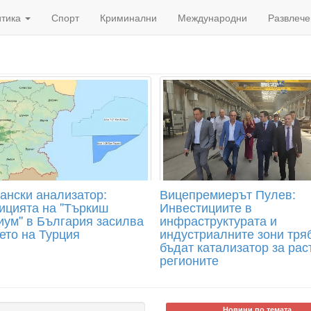
итика
Спорт
Криминални
Международни
Развлече
ански анализатор:
Вицепремиерът Пулев:
ицията на ''Търкиш
Инвестициите в
иум'' в България засилва
инфраструктурата и
ето на Турция
индустриалните зони тря
бъдат катализатор за рас
регионите
Новини по темата