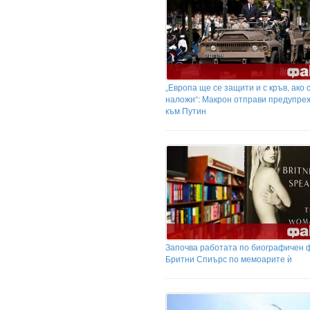
„Европа ще се защити и с кръв, ако 
наложи“: Макрон отправи предупре
към Путин
Започва работата по биографичен 
Бритни Спиърс по мемоарите ѝ