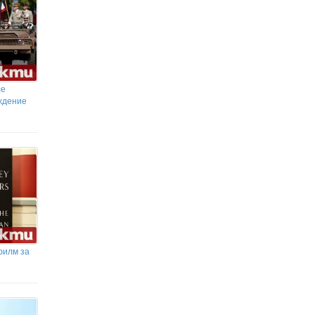
се
ждение
филм за