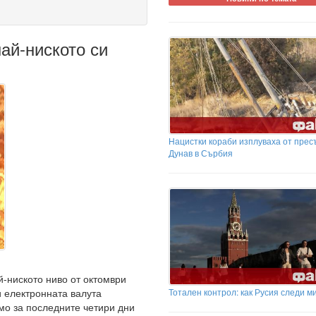
ай-ниското си
Нацистки кораби изплуваха от пре
Дунав в Сърбия
й-ниското ниво от октомври
Тотален контрол: как Русия следи м
и електронната валута
мо за последните четири дни