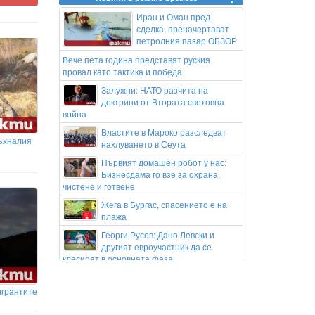
Иран и Оман пред
сделка, преначертават
петролния пазар ОБЗОР
Вече пета година представят руския
провал като тактика и победа
Залужни: НАТО разчита на
доктрини от Втората световна
война
Властите в Мароко разследват
съхналия
нахлуването в Сеута
Първият домашен робот у нас:
Бизнесдама го взе за охрана,
чистене и готвене
Жега в Бургас, спасението е на
плажа
Георги Русев: Дано Левски и
другият евроучастник да се
класират в основната фаза
Здравето започва от доброто
кръвообращение
игрантите
„Днес трябваше да бъде нашата