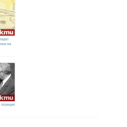
падат
ряне на
и позиция