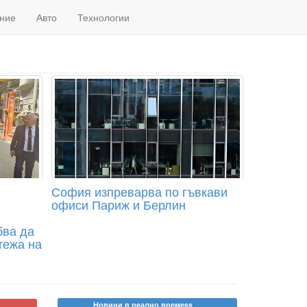
ние
Авто
Технологии
София изпреварва по гъвкави
офиси Париж и Берлин
бва да
тежа на
Новини в реално времеss