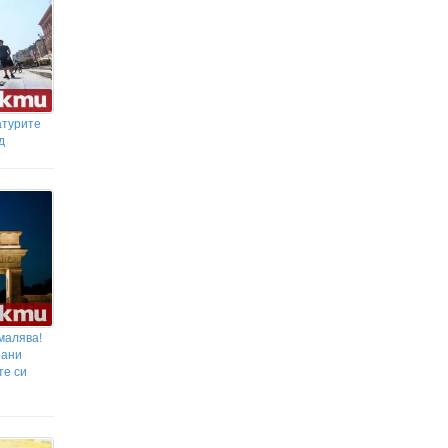
атурите
д
малява!
рани
те си