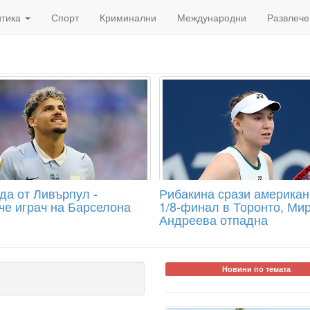
итика
Спорт
Криминални
Международни
Развлече
да от Ливърпул -
Рибакина срази американ
че играч на Барселона
1/8-финал в Торонто, Ми
Андреева отпадна
Новини по темата