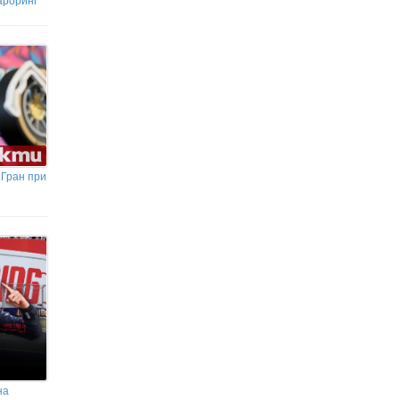
 Гран при
на