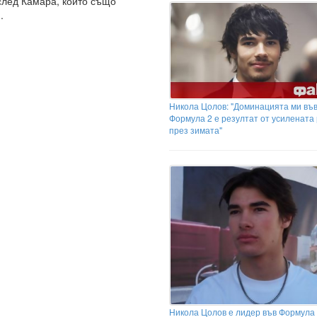
след Камара, който също
.
Никола Цолов: "Доминацията ми въ
Формула 2 е резултат от усилената
през зимата"
Никола Цолов е лидер във Формула 