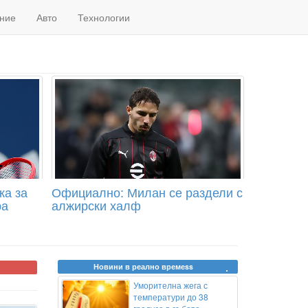
ние
Авто
Технологии
ка за
Официално: Милан се раздели с
ра
алжирски халф
Новини в реално времеss
Уморителна жега с
температури до 38