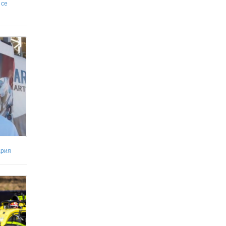
 се
ария