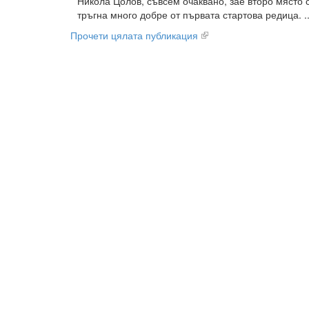
Никола Цолов, съвсем очаквано, зае второ място 
тръгна много добре от първата стартова редица. ..
Прочети цялата публикация