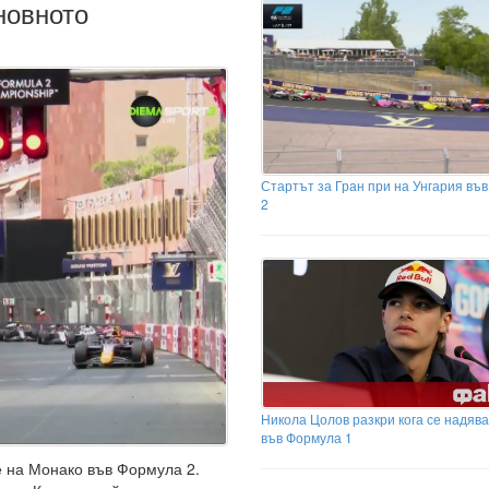
новното
Стартът за Гран при на Унгария въ
2
Никола Цолов разкри кога се надява
във Формула 1
е на Монако във Формула 2.