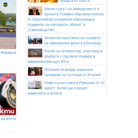
градуса в събота
Министърът на земеделието и
храните Пламен Абровски поиска
от Европейската комисия извънредна
подкрепа за секторите „Мляко“ и
„Свиневъдство“
Зеленски пристигна на първата
си официална визита в Белград
Разби се хеликоптер, участващ в
в Формула
борбата с горските пожари в
американския щат Юта
Испания въвежда гранични
проверки за пътници от Италия
Нови пътни такси в Румъния от 31
август: Колко ще плащат
камионите и колите
Министър Р. Карамфилова : Нови
камери в Рила ще помагат за
ранното откриване на пожари и борбата с
бракониерството
 да влезе
Защо бетонните заграждения са
изключение по българските
пътища