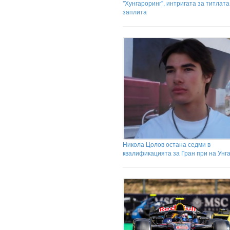
"Хунгароринг", интригата за титлата
заплита
Никола Цолов остана седми в
квалификацията за Гран при на Унг