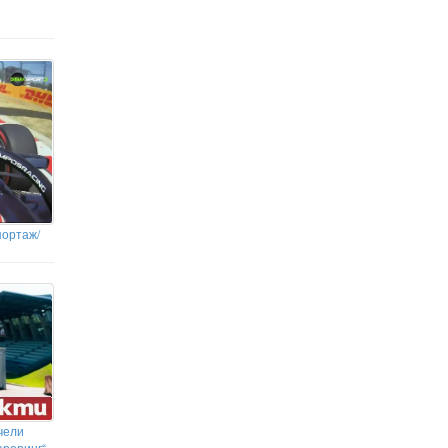
портаж/
чели
ароринг“