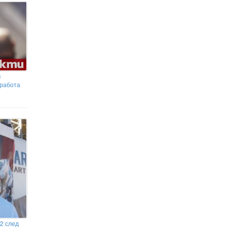
Дядката от мема "Скрий болката,
Харолд" поведе в допитванията
за президент на Унгария ВИДЕО
Кината в САЩ печелят все повече
милиарди, но по-малко зрители
влизат в залите
в
 работа
2 след