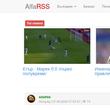
Alfa
RSS
България
Бизнес
Пол
Топ новини
Етър - Марек 0:0 /първо
Изнена
полувреме/
привле
AlfaRSS
Gong.bg
| 07.06.2026 07:53:37 |
74