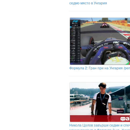
седмо място в Унгария
Формула 2: Гран при на Унгария /ре
Никола Цолов завърши седми и спе
ценни точки във Формула 2 на „Хунг