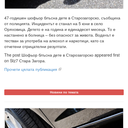
47-годишен шофьор блъсна дете в Старозагорско, съобщиха
от полицията. Инцидентът е станал на 5 юни в село
Оряховица. Детето е на година и единадесет месеца. То е
настанено в болница – без опасност за живота. Водачът е
тестван за употреба на алкохол и наркотици, като са
отчетени отрицателни резултати.
The post Шофьор блъсна дете в Старозагорско appeared first
on Stz7 Стара Загора.
Прочети цялата публикация
Новини по темата