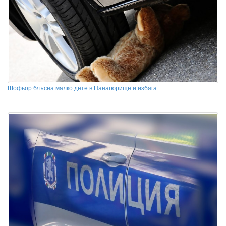
Шофьор блъсна малко дете в Панагюрище и избяга