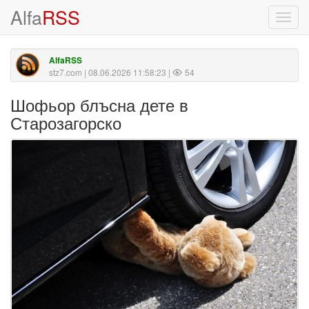
Alfa
RSS
Toggl
navig
AlfaRSS
stz7.com
| 08.06.2026 11:58:23 |
54
Шофьор блъсна дете в
Старозагорско