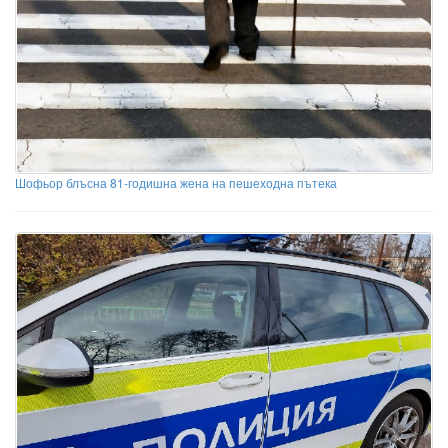
Шофьор блъсна 81-годишна жена на пешеходна пътека