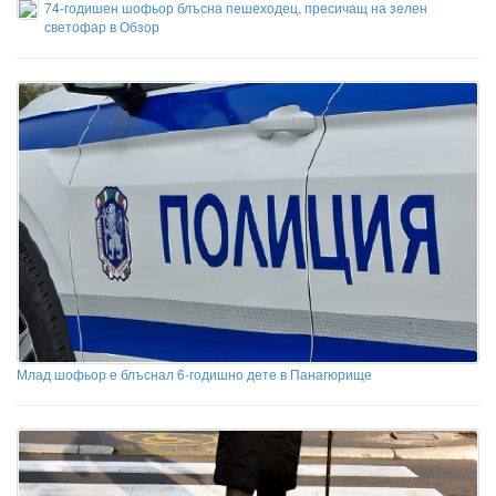
74-годишен шофьор блъсна пешеходец, пресичащ на зелен
светофар в Обзор
Млад шофьор е блъснал 6-годишно дете в Панагюрище