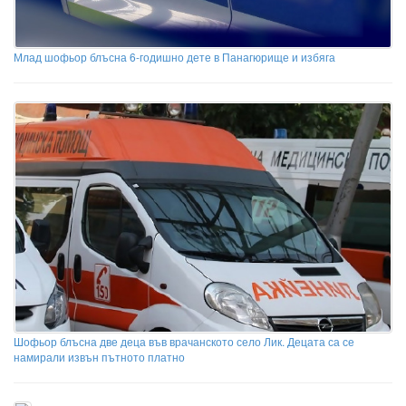
Млад шофьор блъсна 6-годишно дете в Панагюрище и избяга
Шофьор блъсна две деца във врачанското село Лик. Децата са се
намирали извън пътното платно