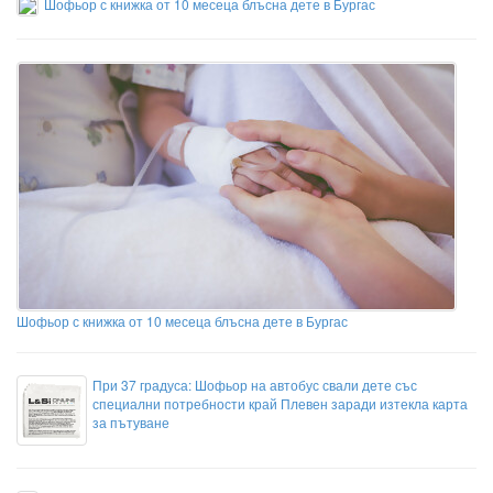
Шофьор с книжка от 10 месеца блъсна дете в Бургас
Шофьор с книжка от 10 месеца блъсна дете в Бургас
При 37 градуса: Шофьор на автобус свали дете със
специални потребности край Плевен заради изтекла карта
за пътуване