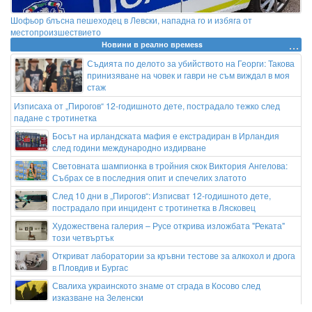
Шофьор блъсна пешеходец в Левски, нападна го и избяга от
местопроизшествието
Новини в реално времеss
Съдията по делото за убийството на Георги: Такова
принизяване на човек и гаври не съм виждал в моя
стаж
Изписаха от „Пирогов“ 12-годишното дете, пострадало тежко след
падане с тротинетка
Босът на ирландската мафия е екстрадиран в Ирландия
след години международно издирване
Световната шампионка в тройния скок Виктория Ангелова:
Събрах се в последния опит и спечелих златото
След 10 дни в „Пирогов“: Изписват 12-годишното дете,
пострадало при инцидент с тротинетка в Лясковец
Художествена галерия – Русе открива изложбата "Реката"
този четвъртък
Откриват лаборатории за кръвни тестове за алкохол и дрога
в Пловдив и Бургас
Свалиха украинското знаме от сграда в Косово след
изказване на Зеленски