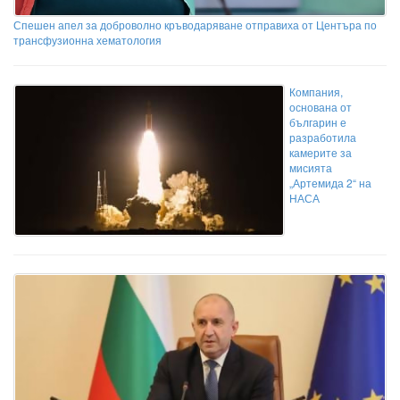
Спешен апел за доброволно кръводаряване отправиха от Центъра по
трансфузионна хематология
Компания,
основана от
българин е
разработила
камерите за
мисията
„Артемида 2“ на
НАСА