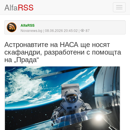
Alfa
RSS
Toggl
navig
AlfaRSS
Novanews.bg
| 08.06.2026 20:45:02 |
87
Астронавтите на НАСА ще носят
скафандри, разработени с помощта
на „Прада“