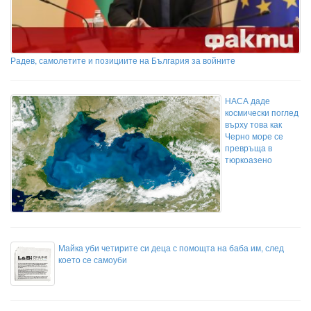
Радев, самолетите и позициите на България за войните
НАСА даде
космически поглед
върху това как
Черно море се
превръща в
тюркоазено
Майка уби четирите си деца с помощта на баба им, след
което се самоуби