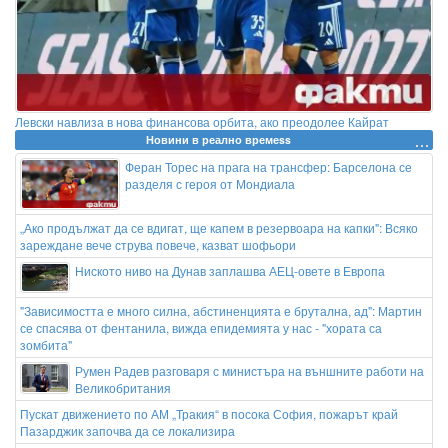
Левски навлиза в нова финансова орбита, ако преодолее Кайрат
Новини в реално времеss
Феран Торес на прага на трансфер: Барселона се
разделя с героя от Мондиала
„Ако продължат да се вдигат, ще капем в резервоара на капки": Всяко
зареждане вече струва повече, казват шофьори
Ниското ниво на Дунав заплашва АЕЦ-овете в Европа
"Зависимостта е много силна, абстиненцията е брутална, ад": Мартин
се спасява от фентанила, вижда епидемията у нас - "хората са
зомбита"
Румен Радев разговаря с министъра на външните работи на
Великобритания
Пускат движението по АМ „Тракия“ в посока София, пожарът край
Пазарджик започва да се локализира