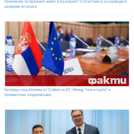
Приключва ли брачният живот в България? Статистиката на разводите
разкрива истината
Белград след блокажа от София за ЕС: Между "нож в гърба" и
прагматично хладнокръвие