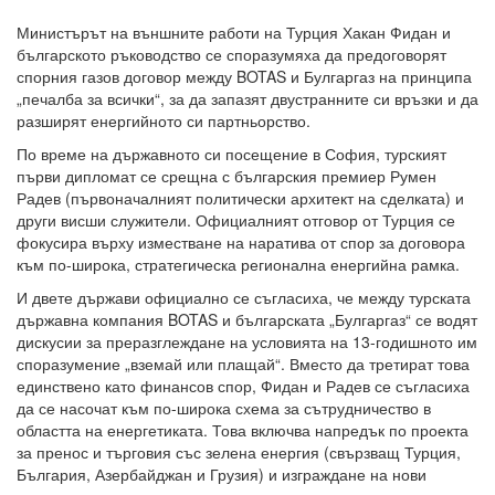
Министърът на външните работи на Турция Хакан Фидан и
българското ръководство се споразумяха да предоговорят
спорния газов договор между BOTAS и Булгаргаз на принципа
„печалба за всички“, за да запазят двустранните си връзки и да
разширят енергийното си партньорство.
По време на държавното си посещение в София, турският
първи дипломат се срещна с българския премиер Румен
Радев (първоначалният политически архитект на сделката) и
други висши служители. Официалният отговор от Турция се
фокусира върху изместване на наратива от спор за договора
към по-широка, стратегическа регионална енергийна рамка.
И двете държави официално се съгласиха, че между турската
държавна компания BOTAS и българската „Булгаргаз“ се водят
дискусии за преразглеждане на условията на 13-годишното им
споразумение „вземай или плащай“. Вместо да третират това
единствено като финансов спор, Фидан и Радев се съгласиха
да се насочат към по-широка схема за сътрудничество в
областта на енергетиката. Това включва напредък по проекта
за пренос и търговия със зелена енергия (свързващ Турция,
България, Азербайджан и Грузия) и изграждане на нови