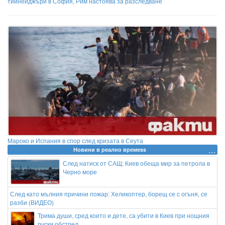
тийнейджъри в София, Рим настоява за разследване
Мароко и Испания в спор след кризата в Сеута
Новини в реално времеss
След натиск от САЩ: Киев обеща мир за петрола в
Черно море
След като мълния причини пожар: Хеликоптер, борещ се с огъня, се
разби (ВИДЕО)
Трима души, сред които и дете, са убити в Киев при нощния
руски обстрел