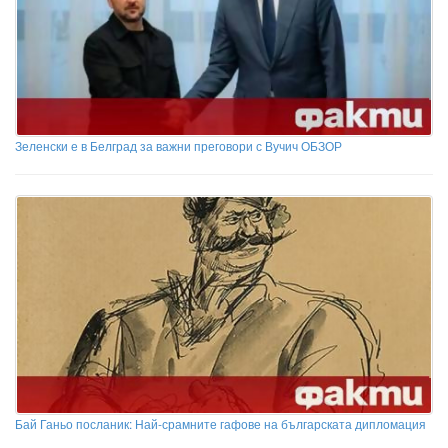
Зеленски е в Белград за важни преговори с Вучич ОБЗОР
Бай Ганьо посланик: Най-срамните гафове на българската дипломация