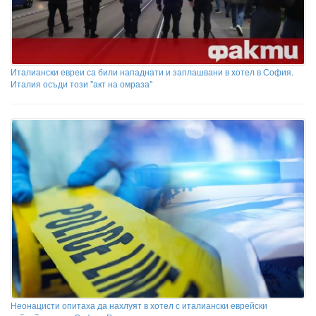
Италиански евреи са били нападнати и заплашвани в хотел в София.
Италия осъди този "акт на омраза"
Неонацисти опитаха да нахлуят в хотел с италиански еврейски