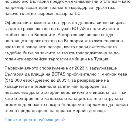
но само ако България предложи еквивалентни отстъпки – като
например гарантиран транзитен коридор за турски газ,
насочен към по-широкия пазар на ЕС.
Официалният коментар на турската държава силно свързва
гладкото разрешаване на случая BOTAS с политическата
стабилност на Балканите. Анкара заяви, че разглежда
настоящото правителство на България като жизненоважна
врата към западните пазари, което прави ожесточената
съдебна битка за таксите за газ контрапродуктивна за по-
големите европейски търговски амбиции на Турция.
Първоначалното споразумение от 2023 г. задължаваше
България да плаща на BOTAS приблизително 1 милион лева
(512 000 евро) дневно до 2035 г. за резервиране на
капацитета на терминала за втечнен природен газ,
независимо дали България действително е внасяла газ. Тъй
като България не е използвала капацитета, тя е натрупала
огромен дълг, което накара българския парламент да поиска
пълно предоговаряне на неравномерния договор.
Прочети цялата публикация