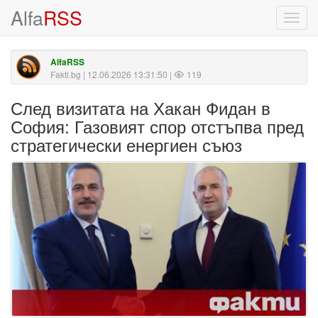
Alfa
RSS
Toggl
navig
AlfaRSS
Fakti.bg
| 12.06.2026 13:31:50 |
119
След визитата на Хакан Фидан в
София: Газовият спор отстъпва пред
стратегически енергиен съюз