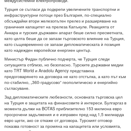
междусистемни електропроводи.
Турция се съгласи да подкрепи увеличените транспортни и
инфраструктурни потоци през България, по-специално
обсъждайки втори железопътен прелез и разширяване на
граничния капацитет на прелеза Капъкуле. Реакцията от
Анкара и турския държавен апарат беше силно пресметната,
като целта беше да се запази търговското влияние на Турция,
като същевременно се запази дипломатическата ѝ позиция
като надежден европейски енергиен център.
Министър Фидан публично подчерта, че Турция следи
ситуацията отблизо, но безопасно. Турските държавни медии
като TRT World и Anadolu Agency представиха
предоговарянето на договора не като отстъпка, а като път към
по-стабилно, „360-градусово“ геополитическо и енергийно
съгласуване.
Зад дипломатическите любезности, основната търговска цел
на Турция е защитата на финансовите ѝ интереси. Булгаргаз в
момента дължи на BOTAS приблизително 153 милиона евро
просрочени задължения и е изправен пред над 1,5 милиарда
евро щети, ако се откаже от договора. Турският отговор
показва готовност за промяна на капацитета или условията,