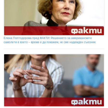
Елена Поптодорова пред ФАКТИ: Решението за американските
самолети е взето – време е да покажем, че сме надежден съюзник