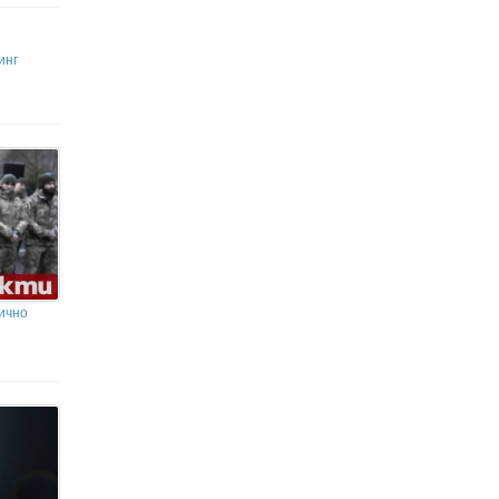
инг
ично