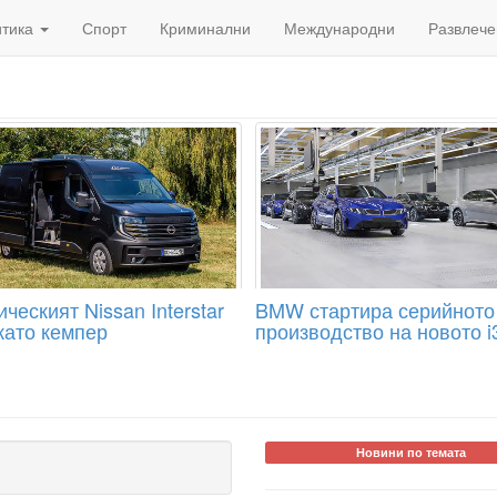
итика
Спорт
Криминални
Международни
Развлече
ческият Nissan Interstar
BMW стартира серийното
като кемпер
производство на новото i
Новини по темата