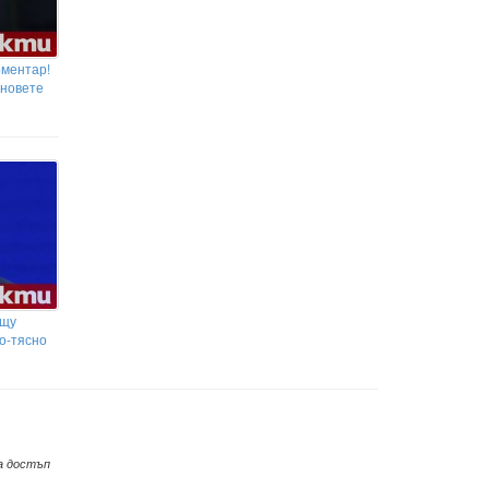
оментар!
ановете
ещу
о-тясно
а достъп