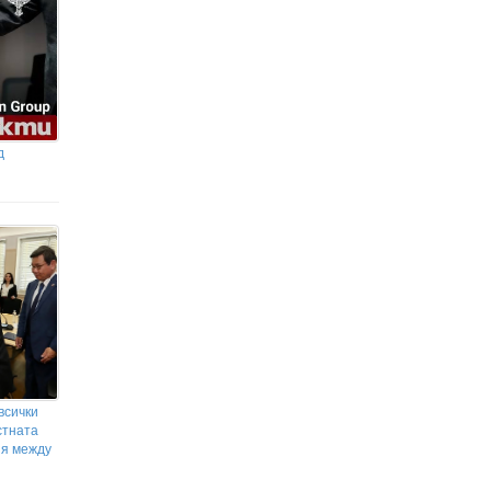
д
всички
стната
ия между