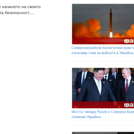
т началото на своето
а безопасност,...
Севернокорейски балистични ракети
означава това за войната в Украйна
Мостът между Русия и Северна Коре
тревожи Украйна