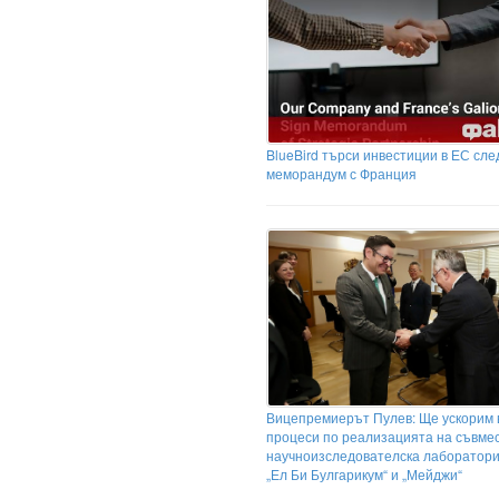
BlueBird търси инвестиции в ЕС сле
меморандум с Франция
Вицепремиерът Пулев: Ще ускорим 
процеси по реализацията на съвме
научноизследователска лаборатор
„Ел Би Булгарикум“ и „Мейджи“