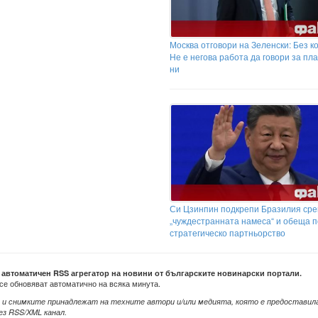
Москва отговори на Зеленски: Без к
Не е негова работа да говори за пл
ни
Си Цзинпин подкрепи Бразилия ср
„чуждестранната намеса“ и обеща п
стратегическо партньорство
е автоматичен RSS агрегатор на новини от българските новинарски портали.
се обновяват автоматично на всяка минута.
 и снимките принадлежат на техните автори и/или медията, която е предоставил
ез RSS/XML канал.