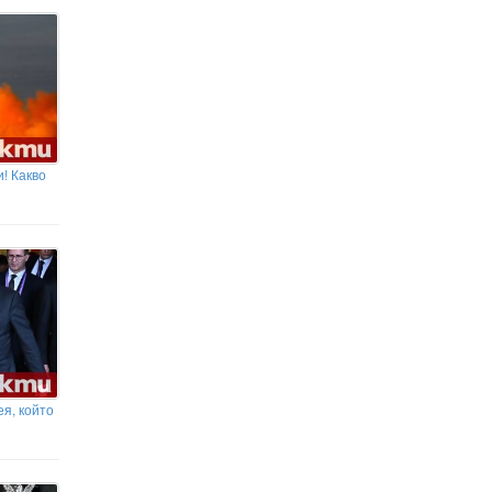
се женят на Мадейра следващата
събота
Зендая и Том Холанд
организираха втора сватбена
церемония в Англия
! Какво
я, който