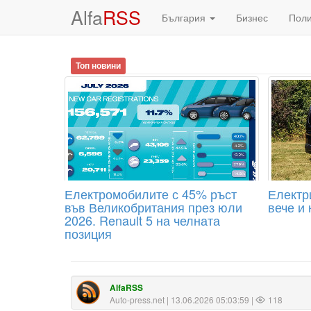
Alfa
RSS
България
Бизнес
Пол
Топ новини
Електромобилите с 45% ръст
Електри
във Великобритания през юли
вече и 
2026. Renault 5 на челната
позиция
AlfaRSS
Auto-press.net
| 13.06.2026 05:03:59 |
118