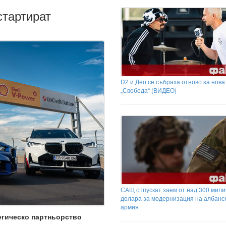
стартират
D2 и Део се събраха отново за нова
„Свобода“ (ВИДЕО)
САЩ отпускат заем от над 300 мил
долара за модернизация на албанс
армия
тегическо партньорство