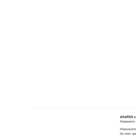
AlfaRSS 
Новините 
Новините
до тях чр