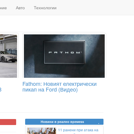
ние
Авто
Технологии
Fathom: Новият електрически
3
пикап на Ford (Видео)
Новини в реално времеss
11 ранени при атака на