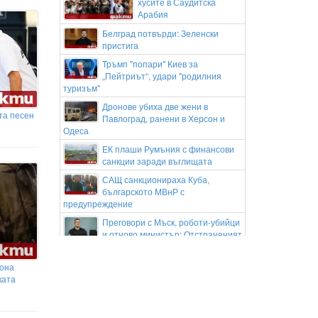
хусите в Саудитска
Арабия
Белград потвърди: Зеленски
пристига
Тръмп "попари" Киев за
„Пейтриът“, удари "родилния
туризъм"
Дронове убиха две жени в
та песен
Павлоград, ранени в Херсон и
Одеса
ЕК плаши Румъния с финансови
санкции заради въглищата
САЩ санкционираха Куба,
българското МВнР с
предупреждение
Преговори с Мъск, роботи-убийци
и отново министър: Отстраненият
Федоров разкри стратегията си за водене
на войната
иона
Кейти Пери и Трюдо на почивка в
ката
Гърция
Кристиано Роналдо и Джорджина