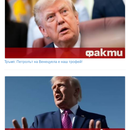
Тръмп: Петролът на Венецуела е наш трофей!