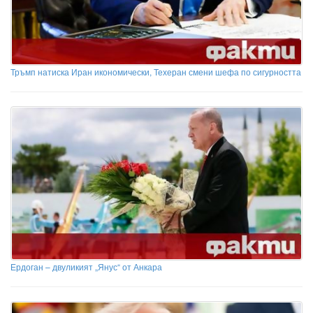
Тръмп натиска Иран икономически, Техеран смени шефа по сигурността
Ердоган – двуликият „Янус“ от Анкара