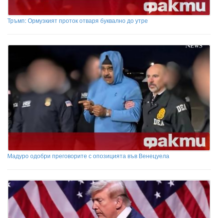
Тръмп: Ормузкият проток отваря буквално до утре
Мадуро одобри преговорите с опозицията във Венецуела