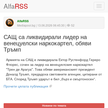
Alfa
RSS
Toggl
navig
AlfaRSS
Mediapool.bg
| 13.06.2026 06:45:30 |
52
САЩ са ликвидирали лидер на
венецуелски наркокартел, обяви
Тръмп
Армията на САЩ е ликвидирала Ектор Рустенфорд Гереро
Флорес, сочен за лидер на венецуелския наркокартел
"Трен де Арагуа". Това обяви американският президент
Доналд Тръмп, предадоха световните агенции, цитирани от
БТА. Според Тръмп ударът е бил „бърз и смъртоносен“.
Прочети цялата публикация
Новини по темата