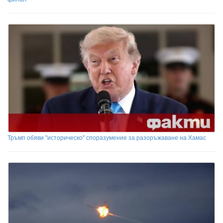
Тръмп обяви "историческо" споразумение за разоръжаване на Хамас