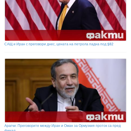
САЩ и Иран с преговори днес, цената на петрола падна под $82
Арагчи: Преговорите между Иран и Оман за Ормузкия проток са пред
финал