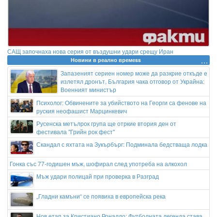
САЩ започнаха нова серия от въздушни удари срещу Иран
Новини в реално времеss
Запазеният сериен номер може да разкрие откъде е
излетял дронът, България чака отговор от Украйна:
Военният министър
Психолог: Обвинените за убийството на Георги са фенове на
руския неофашист Марцинкевич
Русенска метълрок група ще отркие втория ден от
фестивала "Грийн рок фест"
Скандал с яхтата на Зукърбърг: Подминала бедстваща лодка
Гонка със 77-годишен мъж, шофирал след употреба на алкохол
Мъж удари полицай при проверка в Разград
„Гладни камъни“ се появиха в европейска река
Нов етап за Кристиано Роналдо: Футболната легенда става