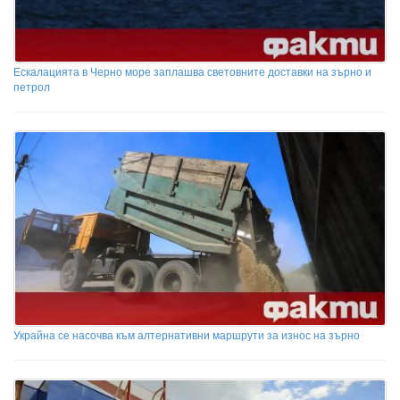
Ескалацията в Черно море заплашва световните доставки на зърно и
петрол
Украйна се насочва към алтернативни маршрути за износ на зърно