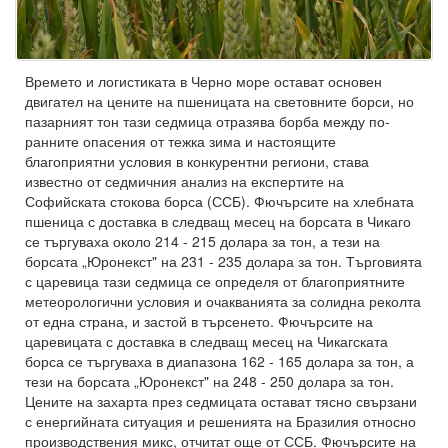
Времето и логистиката в Черно море остават основен
двигател на цените на пшеницата на световните борси, но
пазарният тон тази седмица отразява борба между по-
ранните опасения от тежка зима и настоящите
благоприятни условия в конкурентни региони, става
известно от седмичния анализ на експертите на
Софийската стокова борса (ССБ). Фючърсите на хлебната
пшеница с доставка в следващ месец на борсата в Чикаго
се търгуваха около 214 - 215 долара за тон, а тези на
борсата „Юронекст" на 231 - 235 долара за тон. Търговията
с царевица тази седмица се определя от благоприятните
метеорологични условия и очакванията за солидна реколта
от една страна, и застой в търсенето. Фючърсите на
царевицата с доставка в следващ месец на Чикагската
борса се търгуваха в диапазона 162 - 165 долара за тон, а
тези на борсата „Юронекст" на 248 - 250 долара за тон.
Цените на захарта през седмицата остават тясно свързани
с енергийната ситуация и решенията на Бразилия относно
производствения микс, отчитат още от ССБ. Фючърсите на