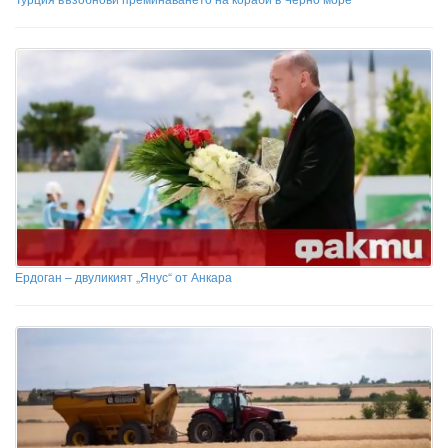
Ердоган – двуликият „Янус“ от Анкара