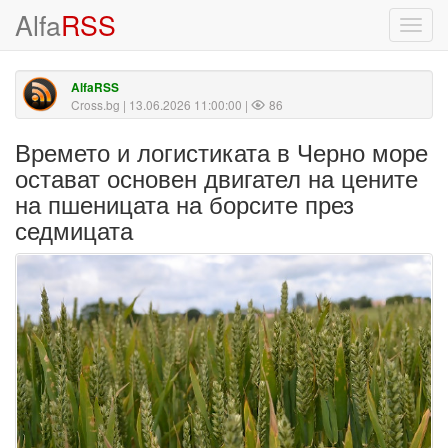
Alfa
RSS
Toggl
navig
AlfaRSS
Cross.bg
| 13.06.2026 11:00:00 |
86
Времето и логистиката в Черно море
остават основен двигател на цените
на пшеницата на борсите през
седмицата