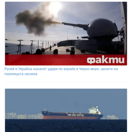
Русия и Украйна нанасят удари по кораби в Черно море, цените на
пшеницата скочиха