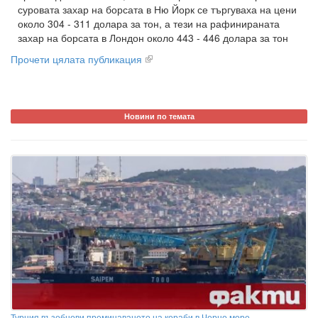
суровата захар на борсата в Ню Йорк се търгуваха на цени
около 304 - 311 долара за тон, а тези на рафинираната
захар на борсата в Лондон около 443 - 446 долара за тон
Прочети цялата публикация
Новини по темата
Турция възобнови преминаването на кораби в Черно море