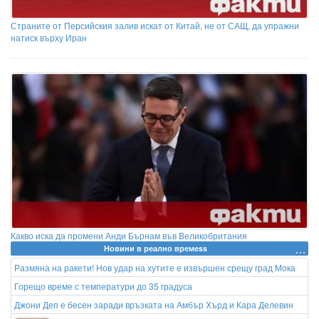
Страните от Персийския залив искат от Китай, не от САЩ, да упражни
натиск върху Иран
Какво иска да промени Анди Бърнам във Великобритания
Новини в реално времеss
Размяна на ракети! Нов удар на хутите е извършен срещу град Мока
Горещо време с температури до 35 градуса
Джони Деп е бесен заради връзката на Амбър Хърд и Кара Делевин