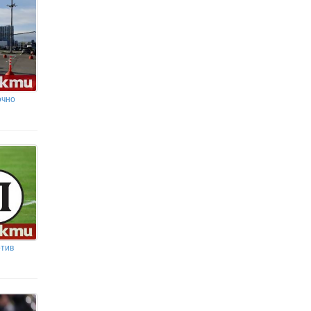
Задържаха шофьор с 3,13 промила алкохол
в София
„80 години речното корито е било техен
гроб“: Ниското ниво на Дунав разкри телата
на двама германски войници и мотор от
ВСВ
очно
отив