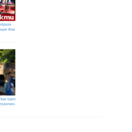
 обраха
нция Жак
 Още едно
 трагичен