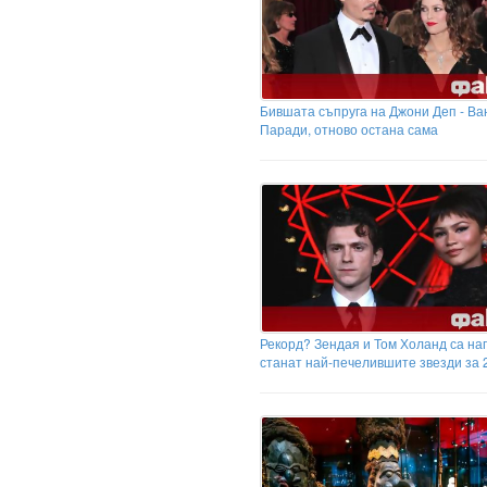
Бившата съпруга на Джони Деп - Ва
Паради, отново остана сама
Рекорд? Зендая и Том Холанд са на
станат най-печелившите звезди за 2