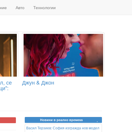
ние
Авто
Технологии
л, се
Джун & Джон
ци":
Новини в реално времеss
Васил Терзиев: София изгражда нов модел