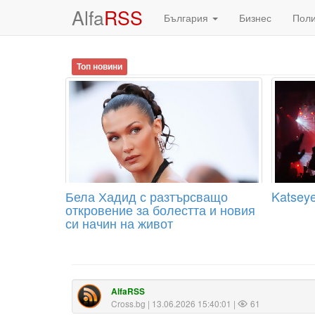
Alfa
RSS
България
Бизнес
Пол
Топ новини
Бела Хадид с разтърсващо
Katseye
откровение за болестта и новия
си начин на живот
AlfaRSS
Cross.bg
| 13.06.2026 15:40:01 |
61