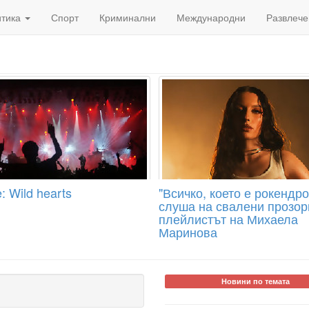
итика
Спорт
Криминални
Международни
Развлече
: Wild hearts
"Всичко, което е рокендро
слуша на свалени прозор
плейлистът на Михаела
Маринова
Новини по темата