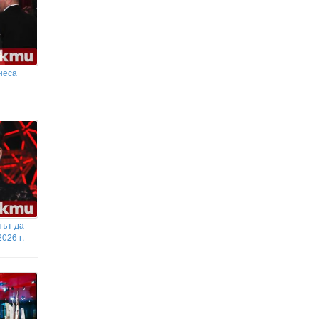
неса
път да
026 г.