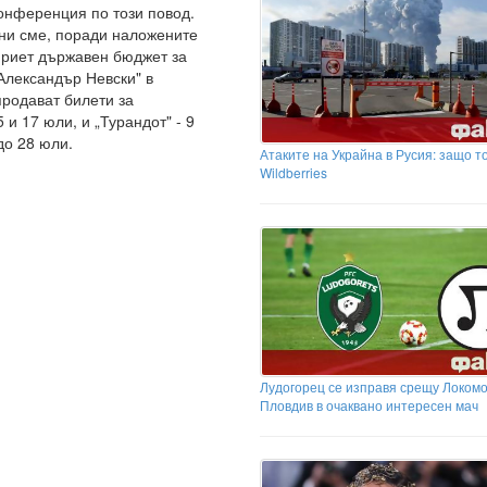
онференция по този повод.
ени сме, поради наложените
приет държавен бюджет за
„Александър Невски" в
продават билети за
5 и 17 юли, и „Турандот" - 9
4 до 28 юли.
Атаките на Украйна в Русия: защо т
Wildberries
Лудогорец се изправя срещу Локом
Пловдив в очаквано интересен мач