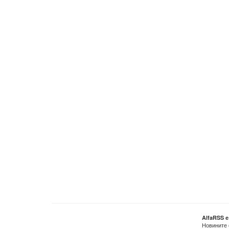
AlfaRSS 
Новините 