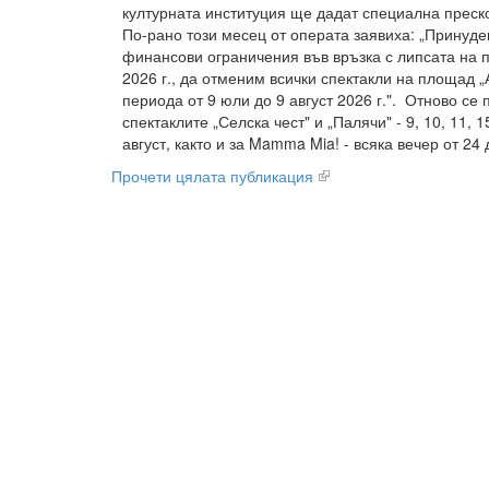
културната институция ще дадат специална преск
По-рано този месец от операта заявиха: „Принуд
финансови ограничения във връзка с липсата на 
2026 г., да отменим всички спектакли на площад 
периода от 9 юли до 9 август 2026 г.". Отново се 
спектаклите „Селска чест" и „Палячи" - 9, 10, 11, 1
август, както и за Mamma Mia! - всяка вечер от 2
Прочети цялата публикация