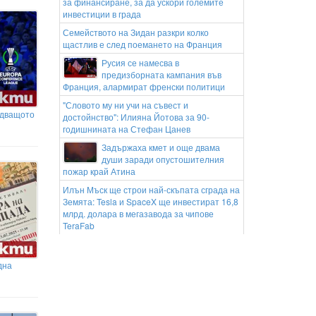
за финансиране, за да ускори големите
инвестиции в града
Семейството на Зидан разкри колко
щастлив е след поемането на Франция
Русия се намесва в
предизборната кампания във
Франция, алармират френски политици
"Словото му ни учи на съвест и
едващото
достойнство": Илияна Йотова за 90-
годишнината на Стефан Цанев
Задържаха кмет и още двама
души заради опустошителния
пожар край Атина
Илън Мъск ще строи най-скъпата сграда на
Земята: Tesla и SpaceX ще инвестират 16,8
млрд. долара в мегазавода за чипове
TeraFab
Изкуственият интелект никога няма да
може да мисли като хората: ново
дна
изследване обяснява защо
Костадинов: Радев се крие зад
колективната безотговорност,
докато търгува с държавата