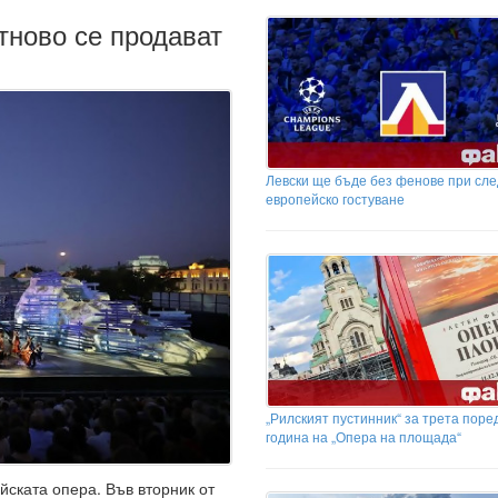
тново се продават
Левски ще бъде без фенове при сл
европейско гостуване
„Рилският пустинник“ за трета поре
година на „Опера на площада“
ската опера. Във вторник от