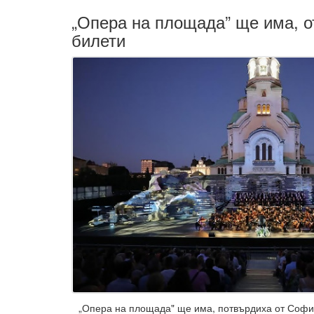
„Опера на площада” ще има, о
билети
„Опера на площада" ще има, потвърдиха от Софий