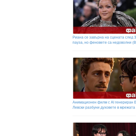
Риана се завърна на сцената след 3
пауза, но феновете са недоволни (
Анимационен филм с AI генериран 
Левски разбуни духовете в мрежата