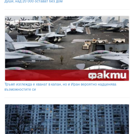
души, над 20 000 остават без дом
Тръмп изглежда е хванат в капан, но и Иран вероятно надценява
възможностите си