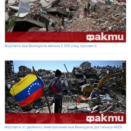
Жертвите във Венецуела минаха 5 500 след трусовете
Жертвите от двойното земетресение във Венецуела достигнаха 4829