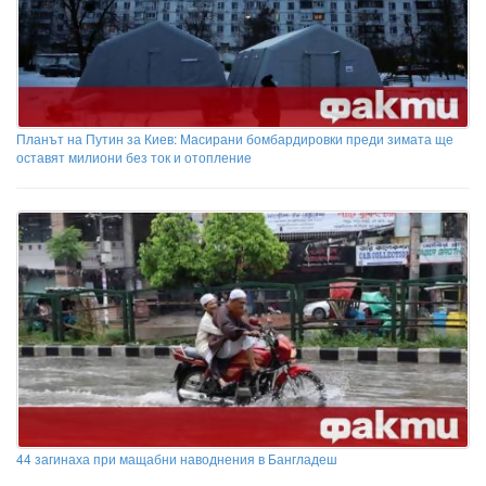
Планът на Путин за Киев: Масирани бомбардировки преди зимата ще
оставят милиони без ток и отопление
44 загинаха при мащабни наводнения в Бангладеш