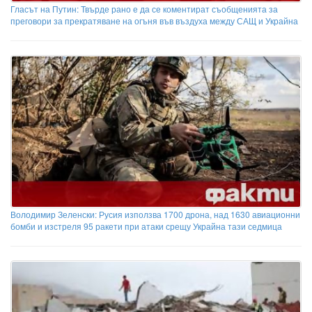
Гласът на Путин: Твърде рано е да се коментират съобщенията за
преговори за прекратяване на огъня във въздуха между САЩ и Украйна
Володимир Зеленски: Русия използва 1700 дрона, над 1630 авиационни
бомби и изстреля 95 ракети при атаки срещу Украйна тази седмица