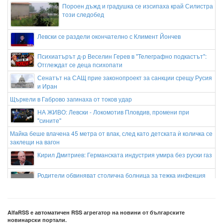
Пороен дъжд и градушка се изсипаха край Силистра
този следобед
Левски се раздели окончателно с Климент Йончев
Психиатърът д-р Веселин Герев в "Телеграфно подкастът":
Отглеждат се деца психопати
Сенатът на САЩ прие законопроект за санкции срещу Русия
и Иран
Щъркели в Габрово загинаха от токов удар
НА ЖИВО: Левски - Локомотив Пловдив, промени при
"сините"
Майка беше влачена 45 метра от влак, след като детската ѝ количка се
заклещи на вагон
Кирил Дмитриев: Германската индустрия умира без руски газ
Родители обвиняват столична болница за тежка инфекция
на новороденото им бебе
Психотерапевт за бруталното убийство в Пловдив: Съучастници сме
всички ние в нашето общество
AlfaRSS е автоматичен RSS агрегатор на новини от българските
новинарски портали.