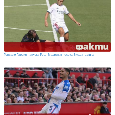
Гонсало Гарсия напуска Реал Мадрид в посока Висшата лига