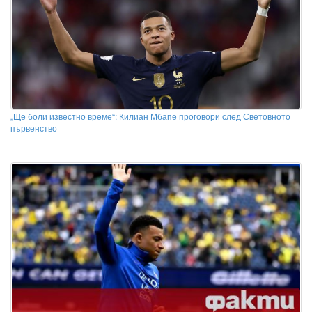
„Ще боли известно време“: Килиан Мбапе проговори след Световното
първенство