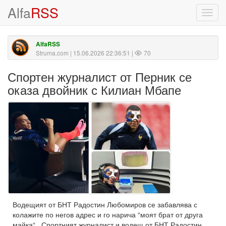
Alfa
RSS
Toggl
navig
AlfaRSS
Struma.com
| 15.06.2026 22:36:51 |
70
Спортен журналист от Перник се
оказа двойник с Килиан Мбапе
Водещият от БНТ Радостин Любомиров се забавлява с
колажите по негов адрес и го нарича “моят брат от друга
майка“ Спортният журналист и водещ от БНТ Радостин