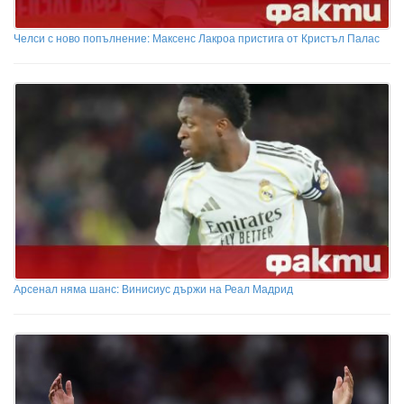
Челси с ново попълнение: Максенс Лакроа пристига от Кристъл Палас
Арсенал няма шанс: Винисиус държи на Реал Мадрид