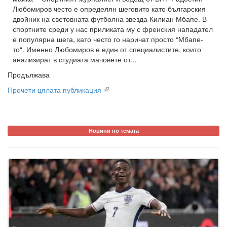
Любомиров често е определян шеговито като българския
двойник на световната футболна звезда Килиан Мбапе. В
спортните среди у нас приликата му с френския нападател
е популярна шега, като често го наричат просто “Мбапе-
то“. Именно Любомиров е един от специалистите, които
анализират в студиата мачовете от...
Продължава
Прочети цялата публикация
Новини по темата