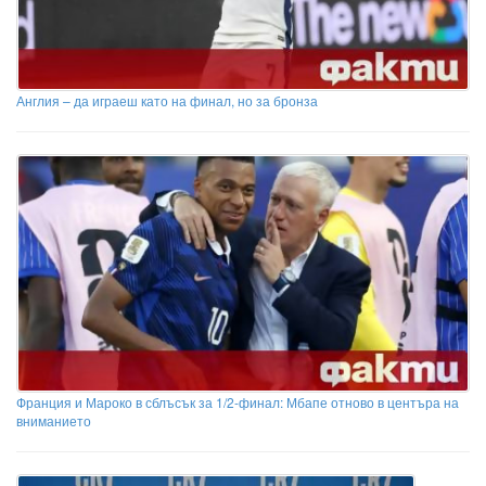
Англия – да играеш като на финал, но за бронза
Франция и Мароко в сблъсък за 1/2-финал: Мбапе отново в центъра на
вниманието