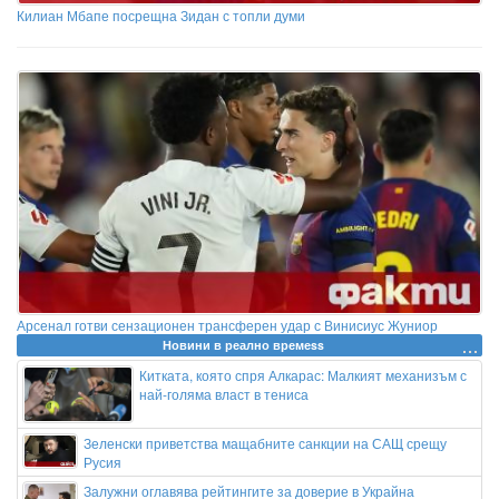
Килиан Мбапе посрещна Зидан с топли думи
Арсенал готви сензационен трансферен удар с Винисиус Жуниор
Новини в реално времеss
Китката, която спря Алкарас: Малкият механизъм с
най-голяма власт в тениса
Зеленски приветства мащабните санкции на САЩ срещу
Русия
Залужни оглавява рейтингите за доверие в Украйна