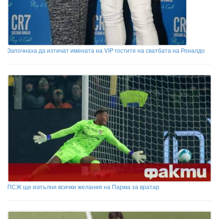
Започнаха да изтичат имената на VIP гостите на сватбата на Роналдо
ПСЖ ще изпълни всички желания на Парма за вратар