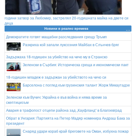
години затвор за Любомир, застрелял 20-годишната майка на двете си
деца
Новини в реално времеss
Демократите готвят мащабни разследвания срещу Тръмп
Разкриха кой запали луксозния Майбах в Слънчев бряг
Задържаха 18-годишен за убийство на чичо му в Странско
Зеленски в Сърбия: Историческа среща и икономически пакт
18-годишен младеж е задържан за убийството на чичо си
Барселона с поглед към грузинския талант Жорж Микаутадзе
Зеленски към Вучич: Украйна е във война и няма време за
скептицизъм
Авария в трафопост отцепи района зад „Кауфланд“ в Благоевград
Обрат в Унгария: Партията на Петер Мадяр номинира Андраш Бака за
президент
Снаряд удари кораб край бреговете на Оман, избухна пожар