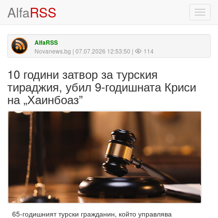
Alfa
RSS
Toggl
navig
AlfaRSS
Novanews.bg
| 07.07.2026 12:53:50 |
114
10 години затвор за турския
тираджия, убил 9-годишната Криси
на „Хаинбоаз”
65-годишният турски гражданин, който управлява