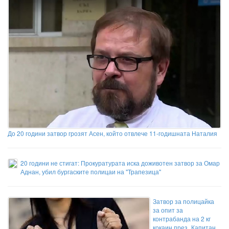
До 20 години затвор грозят Асен, който отвлече 11-годишната Наталия
20 години не стигат: Прокуратурата иска доживотен затвор за Омар
Аднан, убил бургаските полицаи на "Трапезица"
Затвор за полицайка
за опит за
контрабанда на 2 кг
кокаин през „Капитан