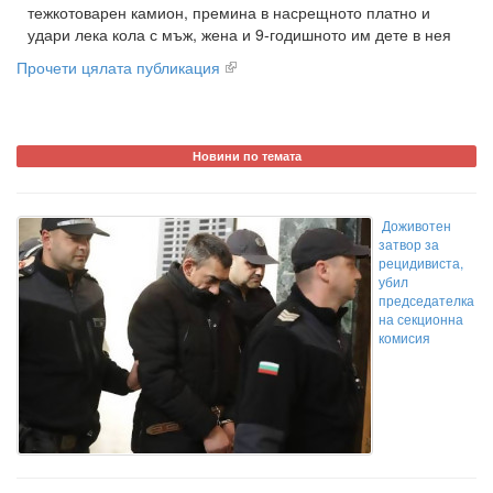
тежкотоварен камион, премина в насрещното платно и
удари лека кола с мъж, жена и 9-годишното им дете в нея
Прочети цялата публикация
Новини по темата
Доживотен
затвор за
рецидивиста,
убил
председателка
на секционна
комисия