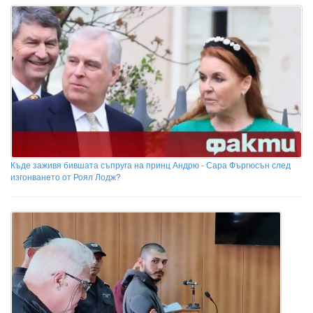
Къде заживя бившата съпруга на принц Андрю - Сара Фъргюсън след
изгонването от Роял Лодж?