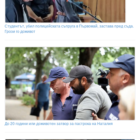
Студентът, убил полицейската съпруга в Първомай, застава пред съда.
Грози го доживот
До 20 години или доживотен затвор за пастрока на Наталия