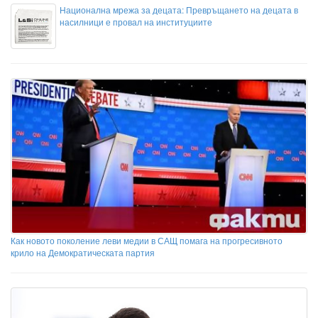
Национална мрежа за децата: Превръщането на децата в
насилници е провал на институциите
Как новото поколение леви медии в САЩ помага на прогресивното
крило на Демократическата партия