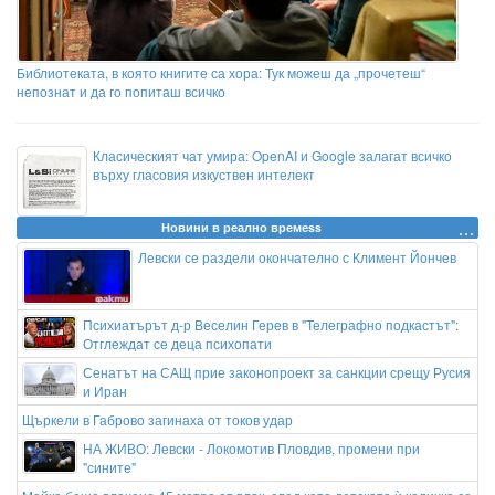
Библиотеката, в която книгите са хора: Тук можеш да „прочетеш“
непознат и да го попиташ всичко
Класическият чат умира: OpenAI и Google залагат всичко
върху гласовия изкуствен интелект
Новини в реално времеss
Левски се раздели окончателно с Климент Йончев
Психиатърът д-р Веселин Герев в "Телеграфно подкастът":
Отглеждат се деца психопати
Сенатът на САЩ прие законопроект за санкции срещу Русия
и Иран
Щъркели в Габрово загинаха от токов удар
НА ЖИВО: Левски - Локомотив Пловдив, промени при
"сините"