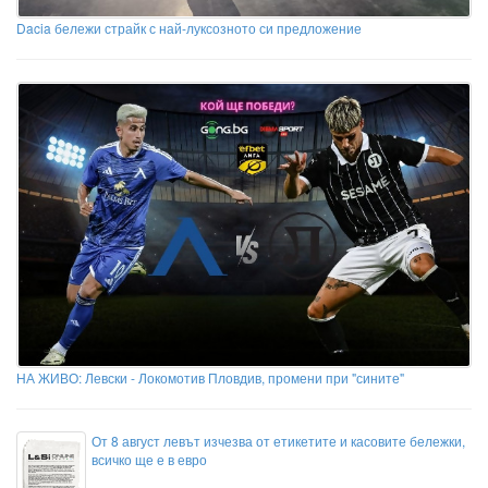
Dacia бележи страйк с най-луксозното си предложение
НА ЖИВО: Левски - Локомотив Пловдив, промени при "сините"
От 8 август левът изчезва от етикетите и касовите бележки,
всичко ще е в евро