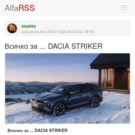
Alfa
RSS
Toggl
navig
AlfaRSS
Auto-press.net
| 08.07.2026 05:20:52 |
90
Всичко за ... DACIA STRIKER
Всичко за ... DACIA STRIKER