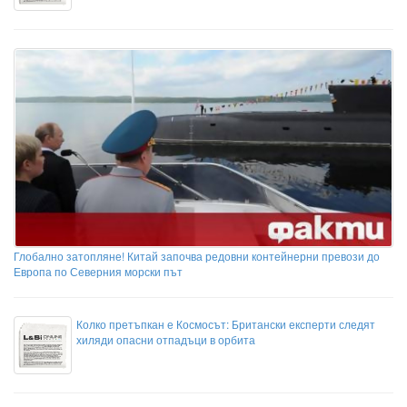
Глобално затопляне! Китай започва редовни контейнерни превози до
Европа по Северния морски път
Колко претъпкан е Космосът: Британски експерти следят
хиляди опасни отпадъци в орбита