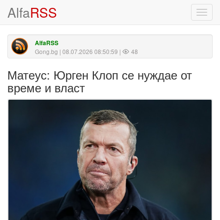
Alfa
RSS
Toggl
navig
AlfaRSS
Gong.bg
| 08.07.2026 08:50:59 |
48
Матеус: Юрген Клоп се нуждае от
време и власт