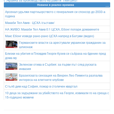
с Украйна за производството на ракети "Пейтриът"
Новини в реално времеss
Арсенал удължи партньорството с генералния си спонсор до 2033-а
година
Макаби Тел Авив - ЦСКА /състави/
НА ЖИВО: Макаби Тел Авив 0:1 ЦСКА, Ебонг попари домакините
Макс Ебонг изведе рано-рано ЦСКА напред в Батуми (видео)
Германските власти са арестували украински гражданин за
шпионаж
Близки на убития в Пловдив Георги Кузев се събраха на бдение пред
дома му
Зеленски отива в Сърбия: за първи път след руската
инвазия
Бразилската сензация на Вихрен Лео Пимента разпалва
интереса на елитните клубове
Стълб дим над София, пожар в столичен квартал
10 деца за задържани за убийството на Георги, извикали го на среща с
15-годишно момиче