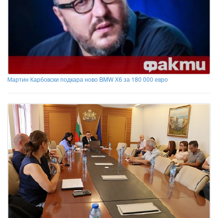
Мартин Карбовски подкара ново BMW Х6 за 180 000 евро