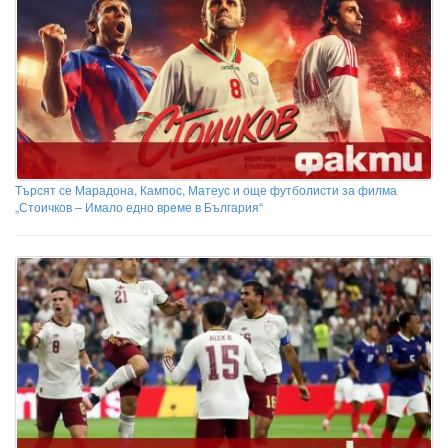
Търсят се Марадона, Кампос, Матеус и още футболисти за филма
„Стоичков – Имало едно време в България“