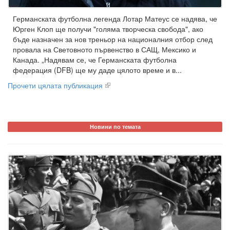
Германската футболна легенда Лотар Матеус се надява, че
Юрген Клоп ще получи "голяма творческа свобода", ако
бъде назначен за нов треньор на националния отбор след
провала на Световното първенство в САЩ, Мексико и
Канада. „Надявам се, че Германската футболна
федерация (DFB) ще му даде цялото време и в...
Прочети цялата публикация
Новини по темата