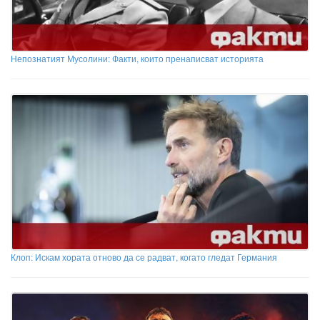
Непознатият Мусолини: Факти, които пренаписват историята
Клоп: Искам хората отново да се радват, когато гледат Германия