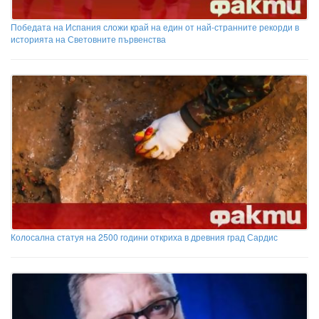
Победата на Испания сложи край на един от най-странните рекорди в
историята на Световните първенства
Колосална статуя на 2500 години откриха в древния град Сардис