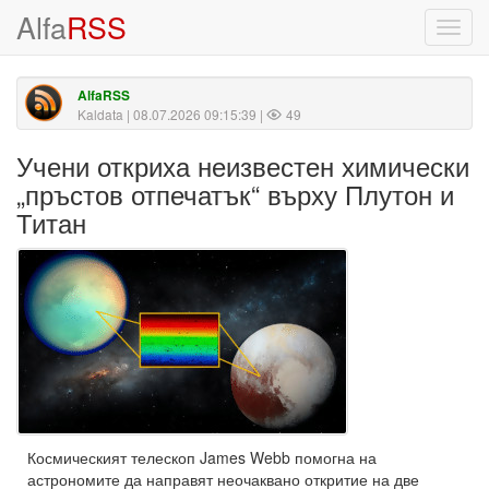
Alfa
RSS
Toggl
navig
AlfaRSS
Kaldata
| 08.07.2026 09:15:39 |
49
Учени откриха неизвестен химически
„пръстов отпечатък“ върху Плутон и
Титан
Космическият телескоп James Webb помогна на
астрономите да направят неочаквано откритие на две