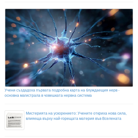
Учени създадоха първата подробна карта на блуждаещия нерв -
основна магистрала в човешката нервна система
Мистерията на ускорението: Учените откриха нова сила,
влияеща върху най-горещата материя във Вселената