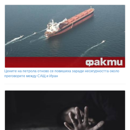
Цените на петрола отново се повишиха заради несигурността около
преговорите между САЩ и Иран