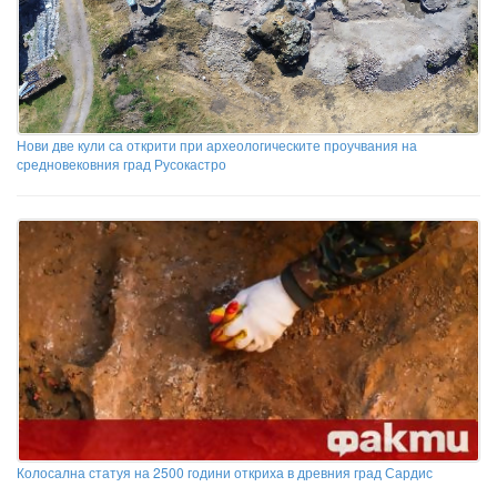
Нови две кули са открити при археологическите проучвания на
средновековния град Русокастро
Колосална статуя на 2500 години откриха в древния град Сардис