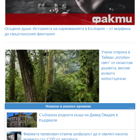
Осъдени души: Историята на наркоманията в България – от морфина
до смъртоносния фентанил
Учени откриха в
Тайван „изгубен
свят“ от гигантски
дървета, високи
колкото
небостъргачи
Новини в реално времеss
Събориха родната къща на Давид Овадия в
Кърджали
Фирмата превозвач отрича шофьорът да е свалял насила
момчето със СОП от автобуса