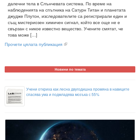
далечни тела в Слънчевата система. По време на
наблюденията на спътника на Сатурн Титан и планетата
джудже Плутон, изследователите са регистрирали един и
същ мистериозен химичен сигнал, който все още не е
свързан с никое известно вещество. Учените смятат, че
това може […]
Прочети цялата публикация
Новини по темата
Учени откриха как лесна двугодишна промяна в навиците
спасява ума и подмладява мозъка с 55%