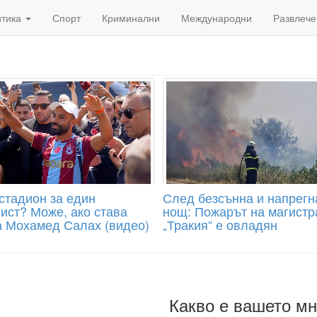
итика
Спорт
Криминални
Международни
Развлече
стадион за един
След безсънна и напрегн
ист? Може, ако става
нощ: Пожарът на магистр
а Мохамед Салах (видео)
„Тракия“ е овладян
Какво е вашето м