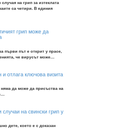
 случая на грип за изтеклата
аите са четири. В единия
ичият грип може да
а
а първи път е открит у прасе,
сенията, че вирусът може…
н и отлага ключова визита
няма да може да присъства на
ще…
 случаи на свински грип у
шно дете, което е с доказан