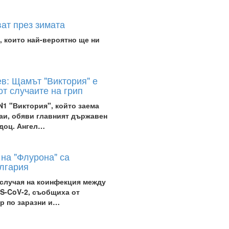
ват през зимата
, които най-вероятно ще ни
ев: Щамът "Виктория" е
т случаите на грип
1 "Виктория", който заема
аи, обяви главният държавен
 доц. Ангел…
на "Флурона" са
лгария
 случая на коинфекция между
S-CoV-2, съобщиха от
р по заразни и…