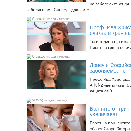
на заболелите от гр
заболявания. Според здравните…
Cross.bg
(преди 7 месеца)
Проф. Ива Христ
очаква в края н
Тази година ще има 
Пикът на грипа се о
Cross.bg
(преди 7 месеца)
Ловеч и Софийск
заболяемост от 
Проф. Ива Христова
АH3N2 увеличават бр
децата от 9…
Vesti.bg
(преди 8 месеца)
Болните от грип 
увеличават
Броят на пациентите
област Стара Загора