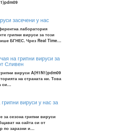
N1)pdm09
руси засечени у нас
ферентна лаборатория
те грипни вируси за този
пише БГНЕС. Чрез Real Time…
чая на грипни вируси за
 от Сливен
 грипни вируси A(H1N1)pdm09
иторията на страната ни. Това
а си…
 грипни вируси у нас за
е за сезона грипни вируси
щават на сайта си от
р по заразни и…