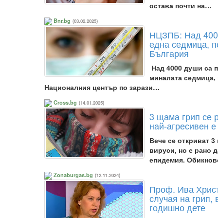
остава почти на…
Bnr.bg
(03.02.2025)
НЦЗПБ: Над 4000
една седмица, п
България
Над 4000 души са п
миналата седмица, 
Националния център по зарази…
Cross.bg
(14.01.2025)
3 щама грип се 
най-агресивен е
Вече се откриват 3
вируси, но е рано 
епидемия. Обикно
Zonaburgas.bg
(12.11.2024)
Проф. Ива Хрис
случая на грип,
годишно дете