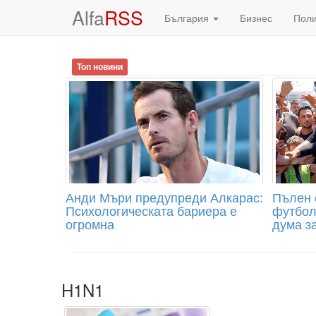
Alfa
RSS
България
Бизнес
Пол
Топ новини
Анди Мъри предупреди Алкарас:
Пълен 
Психологическата бариера е
футбол
огромна
дума з
H1N1