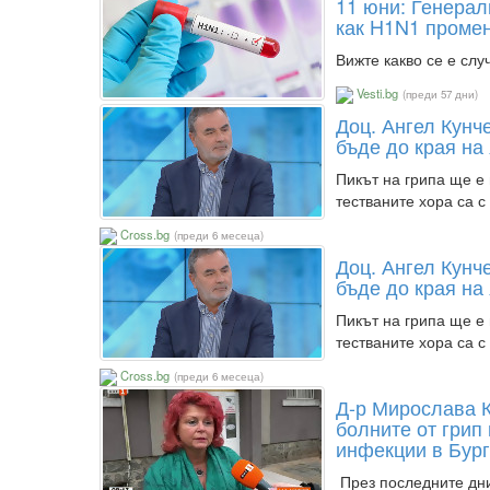
11 юни: Генерал
как H1N1 промен
Вижте какво се е слу
Vesti.bg
(преди 57 дни)
Доц. Ангел Кунч
бъде до края на
Пикът на грипа ще е 
тестваните хора са 
Cross.bg
(преди 6 месеца)
Доц. Ангел Кунч
бъде до края на
Пикът на грипа ще е 
тестваните хора са 
Cross.bg
(преди 6 месеца)
Д-р Мирослава К
болните от грип
инфекции в Бург
През последните дни