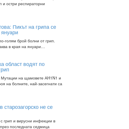
ип и остри респираторни
ова: Пикът на грипа се
а януари
по-голям брой болни от грип.
чаква в края на януари…
а област водят по
грип
: Мутации на щамовете АH1N1 и
оя на болните, най-засегнати са
в старозагорско не се
 с грип и вирусни инфекции в
 през последната седмица