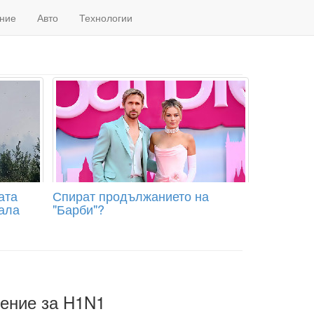
ние
Авто
Технологии
ата
Спират продължанието на
ала
"Барби"?
нение за H1N1