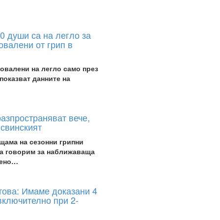
 души са на легло за
овалени от грип в
овалени на легло само през
показват данните на
разпространяват вече,
 свинският
 щама на сезонни грипни
да говорим за наближаваща
вено…
това: Имаме доказани 4
 включително при 2-