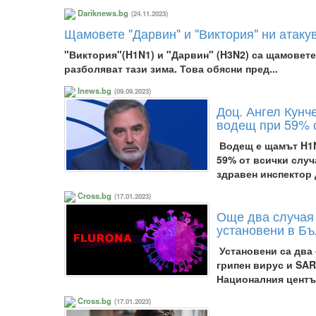
Dariknews.bg
(24.11.2023)
Щамовете "Дарвин" и "Виктория" ни атаку
"Виктория"(H1N1) и "Дарвин" (H3N2) са щамовете
разболяват тази зима. Това обясни пред...
Inews.bg
(09.09.2023)
Доц. Ангел Кунч
водещ при 59% о
Водещ е щамът H1N
59% от всички случ
здравен инспектор
Cross.bg
(17.01.2023)
Още два случая 
установени в Бъ
Установени са два
грипен вирус и SAR
Националния центъ
Cross.bg
(17.01.2023)