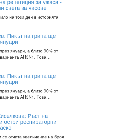
на репетиция за ужаса -
и света за часове
чило на този ден в историята
ев: Пикът на грипа ще
 януари
през януари, а близо 90% от
с варианта AH3N1. Това…
ев: Пикът на грипа ще
 януари
през януари, а близо 90% от
с варианта AH3N1. Това…
иселкова: Ръст на
 и остри респираторни
аско
 се отчита увеличение на броя