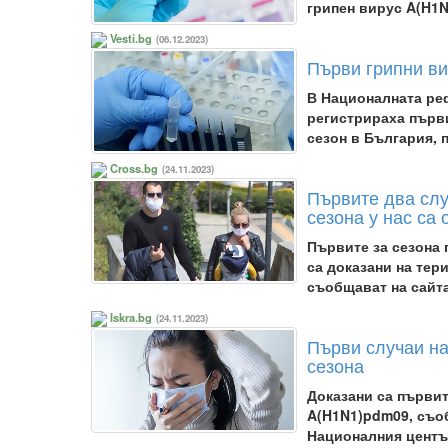
грипен вирус A(H1
Vesti.bg
(06.12.2023)
Първи грипни ви
В Националната ре
регистрираха първи
сезон в България, 
Cross.bg
(24.11.2023)
Първите два слу
сезона у нас са
Първите за сезона
са доказани на тер
съобщават на сайт
Iskra.bg
(24.11.2023)
Първи случаи на
сезона
Доказани са първит
A(H1N1)pdm09, съоб
Националния центъ