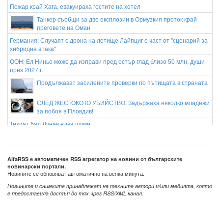
Пожар край Хага, евакуираха гостите на хотел
Танкер съобщи за две експлозии в Ормузкия проток край
преговете на Оман
Германия: Случаят с дрона на летище Лайпциг е част от "сценарий за
хибридна атака"
ООН: Ел Ниньо може да изправи пред остър глад близо 50 млн. души
през 2027 г.
Продължават засилените проверки по пътищата в страната
СЛЕД ЖЕСТОКОТО УБИЙСТВО: Задържаха няколко младежи
за побоя в Пловдив!
Тихият бял Дунав едва шуми
Румен Радев ще посети Доброславци, където ще се строи
високотехнологичен парк
AlfaRSS е автоматичен RSS агрегатор на новини от българските
новинарски портали.
Новините се обновяват автоматично на всяка минута.
Новините и снимките принадлежат на техните автори и/или медията, която
е предоставила достъп до тях чрез RSS/XML канал.