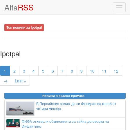
Alfa
RSS
Toggl
navig
Топ новини за Ipotpal
Ipotpal
1
2
3
4
5
6
7
8
9
10
11
12
→
Last »
Новини в реално времеss
В Персийския залив: да си блокиран на кораб от
четири месеца
ФИФА отхвърли обвиненията за тайна договорка на
Инфантино