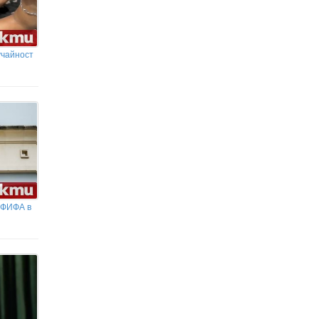
учайност
 ФИФА в