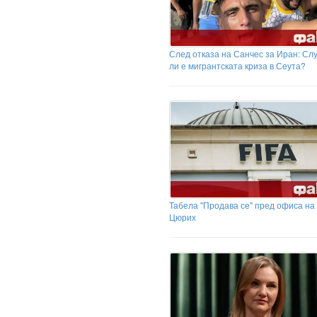
След отказа на Санчес за Иран: Сл
ли е мигрантската криза в Сеута?
Табела "Продава се" пред офиса на
Цюрих