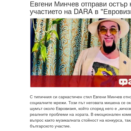
Евгени Минчев отправи остър
участието на DARA в "Евровиз
С типичния си саркастичен стил Евгени Минчев отн
социалните мрежи. Този път неговата мишена се ок
шумът около Евровизия, който според него е „кичозе
реалните проблеми на хората. В емоционален коме
въпрос както музикалната стойност на конкурса, та
българското участие.