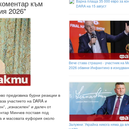
 коментар към
Варна плаща 35 000 евро за ко
DARA на 15 август
ия 2026"
Вече става страшно - участник на 
2026 обвини Инфантино в изнудван
ово предизвика бурни реакции в
аза участието на DARA и
н“, „изнасилен“ и далеч от
нтар Минчев поставя под
ка и масовата еуфория около
Залужни: Украйна никога няма да вл