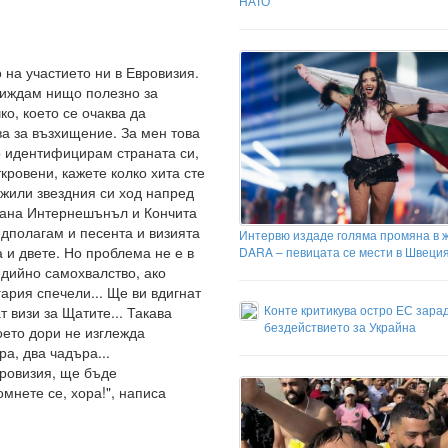
НАТО
 на участието ни в Евровизия.
виждам нищо полезно за
ко, което се очаква да
ва за възхищение. За мен това
то идентифицирам страната си,
кровени, кажете колко хита сте
лжили звездния си ход напред
 Дана Интернешънъл и Кончита
дполагам и песента и визията
Интервю издаде голяма промяна в 
а и двете. Но проблема не е в
DARA – певицата се мести в Швеци
едийно самохвалство, ако
гария спечели... Ще ви вдигнат
Конте критикува остро ЕС зара
 визи за Щатите... Такава
бездействието за Украйна
оето дори не изглежда
а, два чадъра...
ровизия, ще бъде
мнете се, хора!", написа