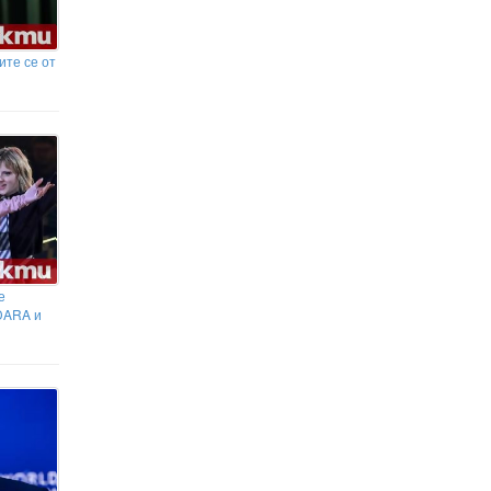
ите се от
е
DARA и