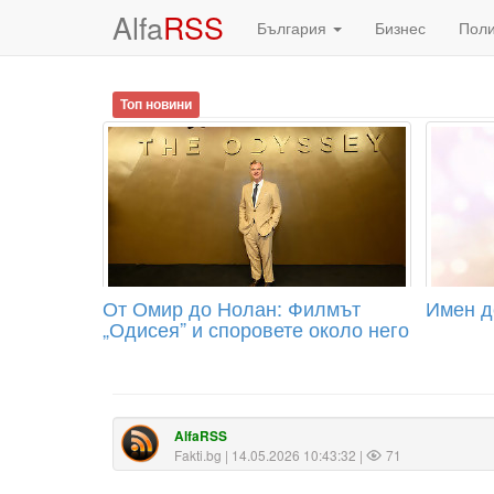
Alfa
RSS
България
Бизнес
Пол
Топ новини
От Омир до Нолан: Филмът
Имен де
„Одисея” и споровете около него
AlfaRSS
Fakti.bg
| 14.05.2026 10:43:32 |
71