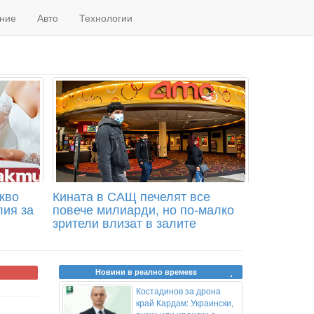
ние
Авто
Технологии
акво
Кината в САЩ печелят все
лия за
повече милиарди, но по-малко
зрители влизат в залите
Новини в реално времеss
Костадинов за дрона
край Кардам: Украински,