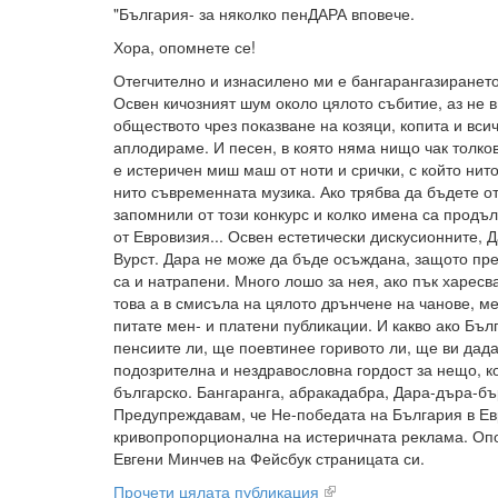
"България- за няколко пенДАРА вповече.
Хора, опомнете се!
Отегчително и изнасилено ми е бангарангазирането
Освен кичозният шум около цялото събитие, аз не 
обществото чрез показване на козяци, копита и всич
аплодираме. И песен, в която няма нищо чак толко
е истеричен миш маш от ноти и срички, с който ни
нито съвременната музика. Ако трябва да бъдете от
запомнили от този конкурс и колко имена са продъ
от Евровизия... Освен естетически дискусионните,
Вурст. Дара не може да бъде осъждана, защото пре
са и натрапени. Много лошо за нея, ако пък харесв
това а в смисъла на цялото дрънчене на чанове, м
питате мен- и платени публикации. И какво ако Бъл
пенсиите ли, ще поевтинее горивото ли, ще ви дадат
подозрителна и нездравословна гордост за нещо, к
българско. Бангаранга, абракадабра, Дара-дъра-бър
Предупреждавам, че Не-победата на България в Ев
кривопропорционална на истеричната реклама. Опо
Евгени Минчев на Фейсбук страницата си.
Прочети цялата публикация