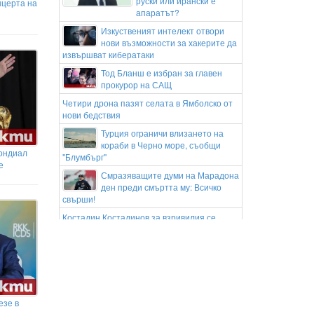
руски или ирански е
нцерта на
апаратът?
Изкуственият интелект отвори
нови възможности за хакерите да
извършват кибератаки
Тод Бланш е избран за главен
прокурор на САЩ
Четири дрона пазят селата в Ямболско от
нови бедствия
Турция ограничи влизането на
кораби в Черно море, съобщи
Мондиал
"Блумбърг"
е
Смразяващите думи на Марадона
ден преди смъртта му: Всичко
свърши!
Костадин Костадинов за взривилия се
дрон: Въпрос на време беше да се случи,
предвид агресивната политика
Политиците за дрона: Да се
разглежда като инцидент срещу
критична инфраструктура на държава от
НАТО
езе в
Понижение в световните цени на