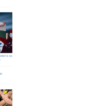
пшеницата през изминалата
седмица
Инцидентите с дронове в
Румъния са десетки
живота на
я
ди