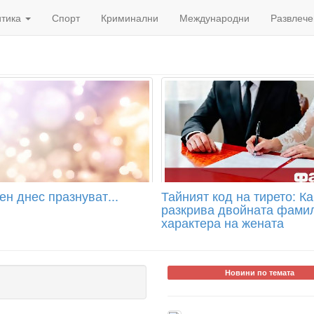
итика
Спорт
Криминални
Международни
Развлече
н днес празнуват...
Тайният код на тирето: К
разкрива двойната фами
характера на жената
Новини по темата