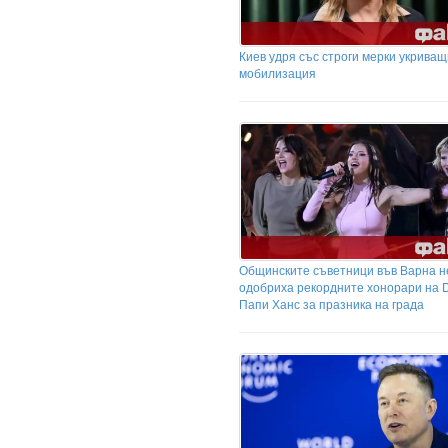
Киев удря със строги мерки укриващ
мобилизация
Общинските съветници във Варна н
одобриха рекордните хонорари на 
Папи Ханс за празника на града