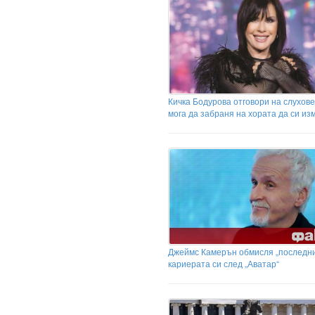
Кичка Бодурова отговори на слухове
мога да забраня на хората да си из
Джеймс Камерън обмисля „последния
кариерата си след „Аватар“