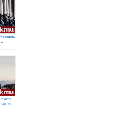
 Илинден,
..
анската
ния на