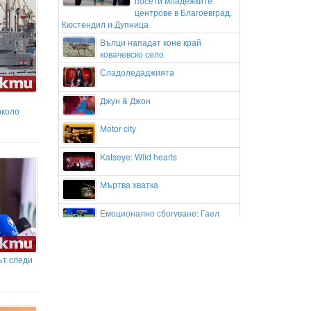
посети младежките
центрове в Благоевград,
Кюстендил и Дупница
Вълци нападат коне край
ковачевско село
Сладоледаджията
Джун & Джон
около
Motor city
Katseye: Wild hearts
Мъртва хватка
Емоционално сбогуване: Гаел
Монфис изигра последния си мач
в Канада и трогна феновете
Андриан Краев и Апоел Тел Авив
ът следи
с нова победа в Европа
„Вие сте сърцето на този
фестивал“: Кметът Баненски
благодари на хилядите гости на Банско