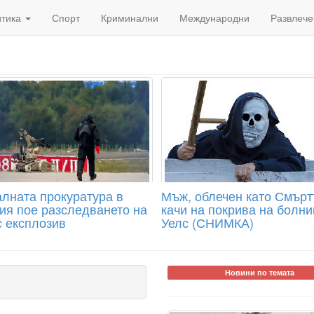
итика
Спорт
Криминални
Международни
Развлече
лната прокуратура в
Мъж, облечен като Смъртт
ия пое разследването на
качи на покрива на болни
с експлозив
Уелс (СНИМКА)
Новини по темата