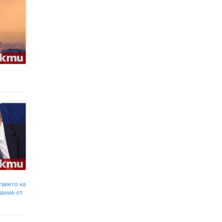
Джаз
а
твието на
лание от