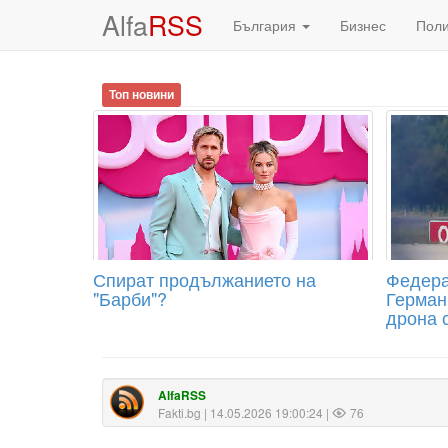
Alfa
RSS
България
Бизнес
Пол
Топ новини
Спират продължанието на
Федера
"Барби"?
Герман
дрона 
AlfaRSS
Fakti.bg
| 14.05.2026 19:00:24 |
76