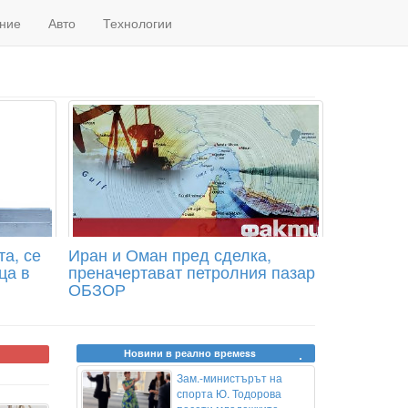
ние
Авто
Технологии
а, се
Иран и Оман пред сделка,
ца в
преначертават петролния пазар
ОБЗОР
Новини в реално времеss
Зам.-министърът на
спорта Ю. Тодорова