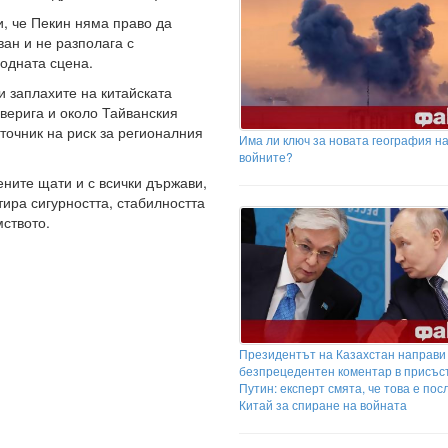
, че Пекин няма право да
ван и не разполага с
одната сцена.
и заплахите на китайската
 верига и около Тайванския
точник на риск за регионалния
Има ли ключ за новата география н
войните?
ните щати и с всички държави,
тира сигурността, стабилността
мството.
Президентът на Казахстан направи
безпрецедентен коментар в присъс
Путин: експерт смята, че това е пос
Китай за спиране на войната