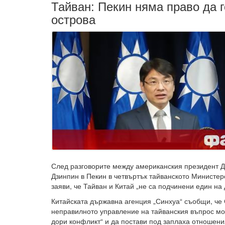
Тайван: Пекин няма право да г
острова
След разговорите между американския президент Д
Дзинпин в Пекин в четвъртък тайванското Министер
заяви, че Тайван и Китай „не са подчинени един на 
Китайската държавна агенция „Синхуа“ съобщи, че
неправилното управление на тайванския въпрос мо
дори конфликт“ и да постави под заплаха отношен