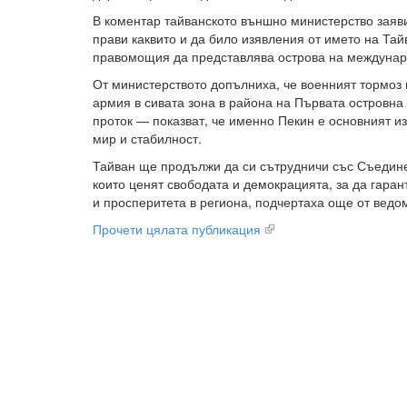
В коментар тайванското външно министерство заяви
прави каквито и да било изявления от името на Тай
правомощия да представлява острова на междунар
От министерството допълниха, че военният тормоз 
армия в сивата зона в района на Първата островна
проток — показват, че именно Пекин е основният из
мир и стабилност.
Тайван ще продължи да си сътрудничи със Съедине
които ценят свободата и демокрацията, за да гаран
и просперитета в региона, подчертаха още от ведо
Прочети цялата публикация