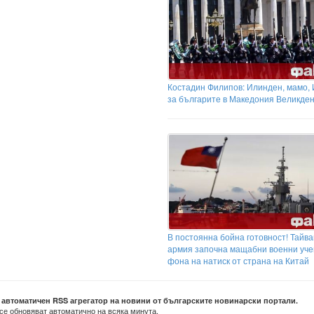
Костадин Филипов: Илинден, мамо,
за българите в Македония Великден.
В постоянна бойна готовност! Тайв
армия започна мащабни военни уче
фона на натиск от страна на Китай
е автоматичен RSS агрегатор на новини от българските новинарски портали.
се обновяват автоматично на всяка минута.