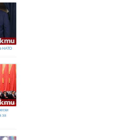
в НАТО
чески
а за