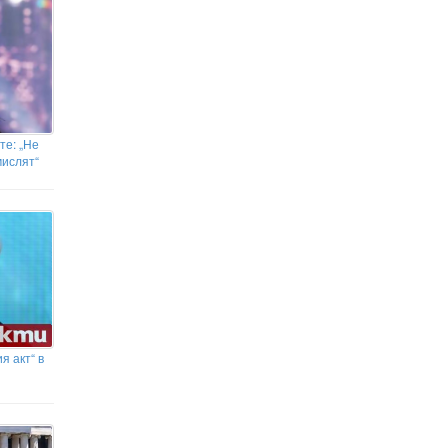
те: „Не
мислят“
 акт“ в