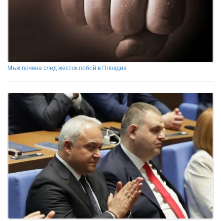
Мъж почина след жесток побой в Пловдив