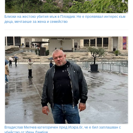
Близки на жестоко убития мъж в Пловдив: Не е проявявал интерес към
деца, мечтаеше за жена и семейство
Владислав Милчев категоричен пред Искра.бг, че е бил заплашван с
убийство от Иван Ламбов