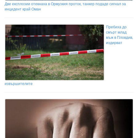
Две експлозии отекнаха в Ормузкия проток, танкер подаде сигнал за
инцидент край Оман
Пребиха до
смърт млад
мъж в Пловдив,
издирват
извършителите