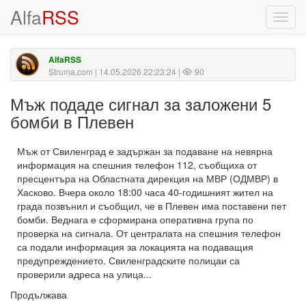
Alfa
RSS
Toggl
navig
AlfaRSS
Struma.com
| 14.05.2026 22:23:24 |
90
Мъж подаде сигнал за заложени 5
бомби в Плевен
Мъж от Свиленград е задържан за подаване на невярна
информация на спешния телефон 112, съобщиха от
пресцентъра на Областната дирекция на МВР (ОДМВР) в
Хасково. Вчера около 18:00 часа 40-годишният жител на
града позвънил и съобщил, че в Плевен има поставени пет
бомби. Веднага е сформирана оперативна група по
проверка на сигнала. От централата на спешния телефон
са подали информация за локацията на подаващия
предупреждението. Свиленградските полицаи са
проверили адреса на улица...
Продължава