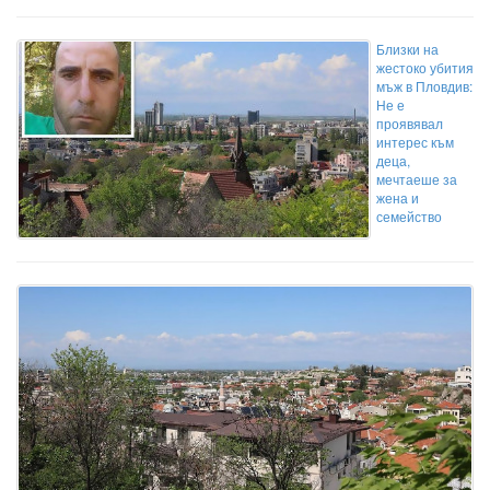
Близки на
жестоко убития
мъж в Пловдив:
Не е
проявявал
интерес към
деца,
мечтаеше за
жена и
семейство