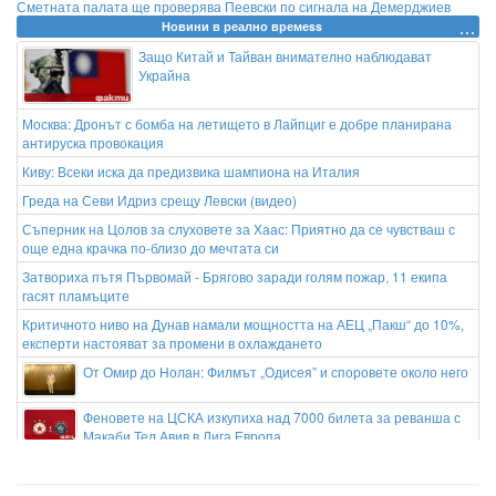
Сметната палата ще проверява Пеевски по сигнала на Демерджиев
Новини в реално времеss
Защо Китай и Тайван внимателно наблюдават
Украйна
Москва: Дронът с бомба на летището в Лайпциг е добре планирана
антируска провокация
Киву: Всеки иска да предизвика шампиона на Италия
Греда на Севи Идриз срещу Левски (видео)
Съперник на Цолов за слуховете за Хаас: Приятно да се чувстваш с
още една крачка по-близо до мечтата си
Затвориха пътя Първомай - Брягово заради голям пожар, 11 екипа
гасят пламъците
Критичното ниво на Дунав намали мощността на АЕЦ „Пакш“ до 10%,
експерти настояват за промени в охлаждането
От Омир до Нолан: Филмът „Одисея” и споровете около него
Феновете на ЦСКА изкупиха над 7000 билета за реванша с
Макаби Тел Авив в Лига Европа
Ниското ниво на Дунав застрашава АЕЦ „Козлодуй“, централата има
запас за под две седмици