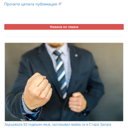
Прочети цялата публикация
Новини по темата
Задържаха 52-годишен мъж, заплашвал майка си в Стара Загора