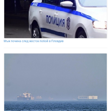
Мъж почина след жесток побой в Пловдив