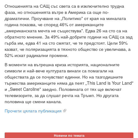
Отношенията на САЩ със света са в изключително трудна
фаза, но отношенията вътре в Америка са още по-
драматични. Проучване на „Политико" от края на миналата
година показва, че според 46% от американците
„американската мечта не съществува". Едва 26 на сто са на
обратното мнение. За 49% най-добрите години на САЩ са зад
гърба им, едва 41 на сто смятат, че те предстоят. Цели 59%
казват, че поляризацията в тяхното общество се увеличава, а
52% искат радикални промени.
В моменти на вътрешна криза историята, националните
символи и най-вече културата винаги са помагали на
обществата да се почувстват единни. Но на тазгодишните
тържества американците няма да пеят „This Land is Your Land"
и „Sweet Caroline" заедно. Половината от тях ще включат
телевизорите, за да слушат речта на Тръмп. Но другата
половина ще смени канала.
Прочети цялата публикация
Новини по темата