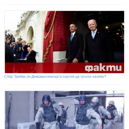
САЩ: Трябва ли Демократическата партия да тръгне наляво?