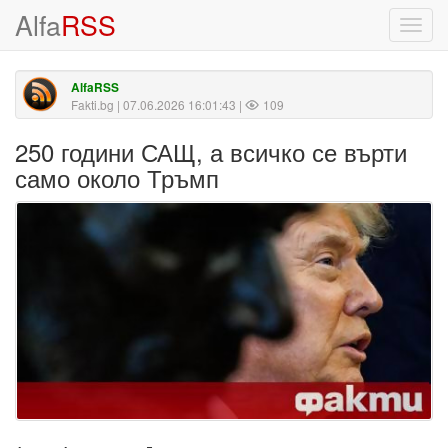
Alfa
RSS
Toggl
navig
AlfaRSS
Fakti.bg
| 07.06.2026 16:01:43 |
109
250 години САЩ, а всичко се върти
само около Тръмп