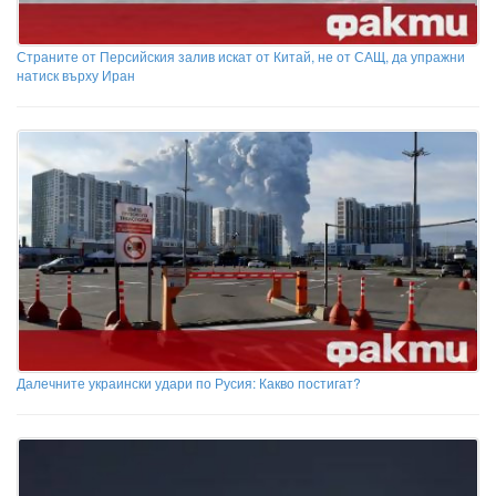
Страните от Персийския залив искат от Китай, не от САЩ, да упражни
натиск върху Иран
Далечните украински удари по Русия: Какво постигат?