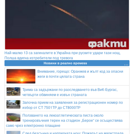
Най-малко 13 са загиналите в Украйна при руските удари тази нощ,
Полша вдигна изтребители под тревога
Новини в реално времеss
Внимание, горещо: Оранжев и жълт код за опасни
жеги в почти цялата страна
Трима са задържани по разследването във ВиК-Бургас,
четвърти обвиняем е извън страната
Започна прием на заявления за регистрационен номер по
избор от СТ 7501ТР до СТ8000ТР
Ползването на лекоатлетическата писта около
тренировъчния терен на стадион „Берое“ се осъществява
само чрез електронно плащане
След безсънна и напрегната нощ: Пожарът на магистрала