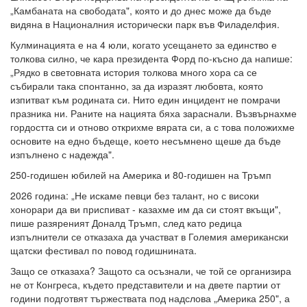
„Камбаната на свободата", която и до днес може да бъде
видяна в Националния исторически парк във Филаделфия.
Кулминацията е на 4 юли, когато усещането за единство е
толкова силно, че кара президента Форд по-късно да напише:
„Рядко в световната история толкова много хора са се
събирали така спонтанно, за да изразят любовта, която
изпитват към родината си. Нито един инцидент не помрачи
празника ни. Раните на нацията бяха зараснали. Възвърнахме
гордостта си и отново открихме вярата си, а с това положихме
основите на едно бъдеще, което несъмнено щеше да бъде
изпълнено с надежда".
250-годишен юбилей на Америка и 80-годишен на Тръмп
2026 година: „Не искаме певци без талант, но с високи
хонорари да ви приспиват - казахме им да си стоят вкъщи",
пише разяреният Доналд Тръмп, след като редица
изпълнители се отказаха да участват в Големия американски
щатски фестивал по повод годишнината.
Защо се отказаха? Защото са осъзнали, че той се организира
не от Конгреса, където представители и на двете партии от
години подготвят тържествата под надслова „Америка 250", а