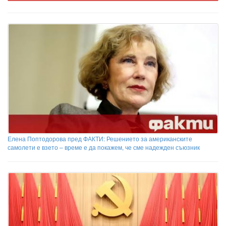
Елена Поптодорова пред ФАКТИ: Решението за американските
самолети е взето – време е да покажем, че сме надежден съюзник