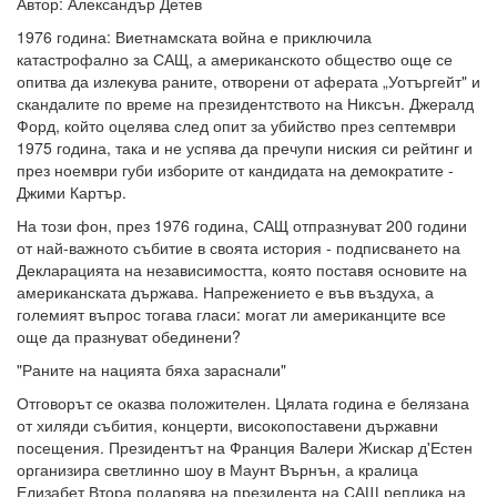
Автор: Александър Детев
1976 година: Виетнамската война е приключила
катастрофално за САЩ, а американското общество още се
опитва да излекува раните, отворени от аферата „Уотъргейт" и
скандалите по време на президентството на Никсън. Джералд
Форд, който оцелява след опит за убийство през септември
1975 година, така и не успява да пречупи ниския си рейтинг и
през ноември губи изборите от кандидата на демократите -
Джими Картър.
На този фон, през 1976 година, САЩ отпразнуват 200 години
от най-важното събитие в своята история - подписването на
Декларацията на независимостта, която поставя основите на
американската държава. Напрежението е във въздуха, а
големият въпрос тогава гласи: могат ли американците все
още да празнуват обединени?
"Раните на нацията бяха зараснали"
Отговорът се оказва положителен. Цялата година е белязана
от хиляди събития, концерти, високопоставени държавни
посещения. Президентът на Франция Валери Жискар д'Естен
организира светлинно шоу в Маунт Върнън, а кралица
Елизабет Втора подарява на президента на САЩ реплика на