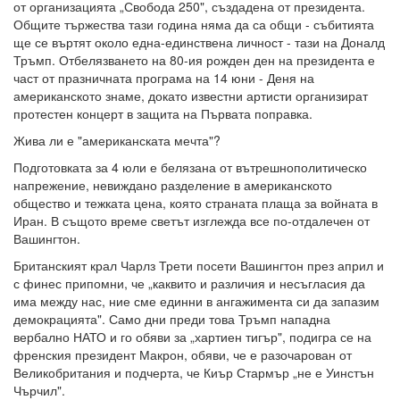
от организацията „Свобода 250", създадена от президента.
Общите тържества тази година няма да са общи - събитията
ще се въртят около една-единствена личност - тази на Доналд
Тръмп. Отбелязването на 80-ия рожден ден на президента е
част от празничната програма на 14 юни - Деня на
американското знаме, докато известни артисти организират
протестен концерт в защита на Първата поправка.
Жива ли е "американската мечта"?
Подготовката за 4 юли е белязана от вътрешнополитическо
напрежение, невиждано разделение в американското
общество и тежката цена, която страната плаща за войната в
Иран. В същото време светът изглежда все по-отдалечен от
Вашингтон.
Британският крал Чарлз Трети посети Вашингтон през април и
с финес припомни, че „каквито и различия и несъгласия да
има между нас, ние сме единни в ангажимента си да запазим
демокрацията". Само дни преди това Тръмп нападна
вербално НАТО и го обяви за „хартиен тигър", подигра се на
френския президент Макрон, обяви, че е разочарован от
Великобритания и подчерта, че Киър Стармър „не е Уинстън
Чърчил".