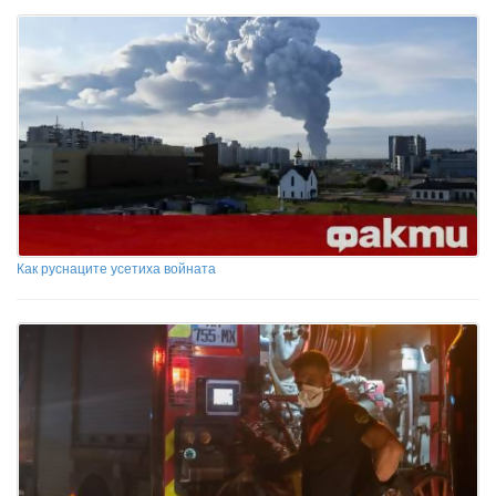
Как руснаците усетиха войната