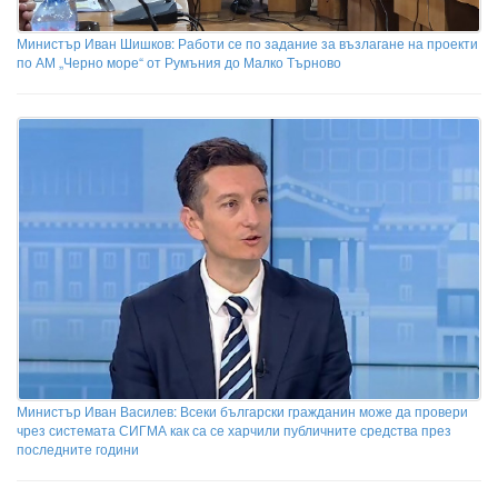
Министър Иван Шишков: Работи се по задание за възлагане на проекти
по АМ „Черно море“ от Румъния до Малко Търново
Министър Иван Василев: Всеки български гражданин може да провери
чрез системата СИГМА как са се харчили публичните средства през
последните години