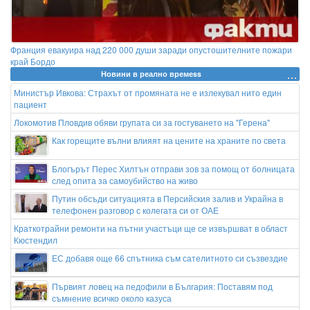
Франция евакуира над 220 000 души заради опустошителните пожари
край Бордо
Новини в реално времеss
Министър Ивкова: Страхът от промяната не е излекувал нито един
пациент
Локомотив Пловдив обяви групата си за гостуването на "Герена"
Как горещите вълни влияят на цените на храните по света
Блогърът Перес Хилтън отправи зов за помощ от болницата
след опита за самоубийство на живо
Путин обсъди ситуацията в Персийския залив и Украйна в
телефонен разговор с колегата си от ОАЕ
Краткотрайни ремонти на пътни участъци ще се извършват в област
Кюстендил
ЕС добавя още 66 спътника съм сателитното си съзвездие
Първият ловец на педофили в България: Поставям под
съмнение всичко около казуса