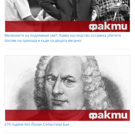
Милионите на подземния свят: Какво наследство оставиха убитите
босове на прехода и къде са децата им днес
276 години без Йохан Себастиан Бах