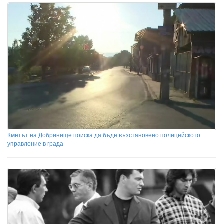
Кметът на Добринище поиска да бъде възстановено полицейското
управление в града