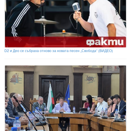
D2 и Део се събраха отново за новата песен „Свобода“ (ВИДЕО)