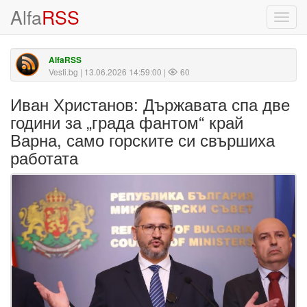
Alfa
RSS
Toggl
navig
AlfaRSS
Vesti.bg
| 13.06.2026 14:59:00 |
60
Иван Христанов: Държавата спа две
години за „града фантом“ край
Варна, само горските си свършиха
работата