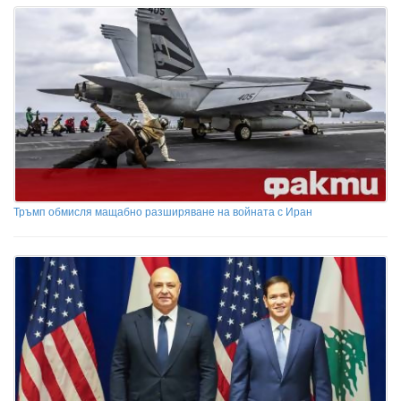
Тръмп обмисля мащабно разширяване на войната с Иран