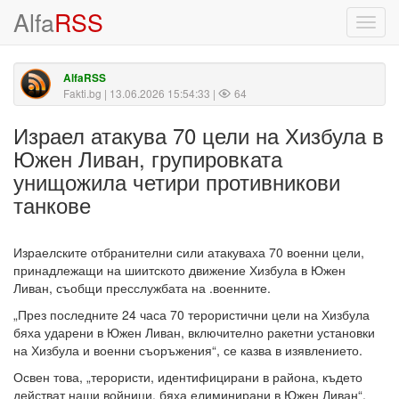
Alfa
RSS
Toggl
navig
AlfaRSS
Fakti.bg
| 13.06.2026 15:54:33 |
64
Израел атакува 70 цели на Хизбула в
Южен Ливан, групировката
унищожила четири противникови
танкове
Израелските отбранителни сили атакуваха 70 военни цели,
принадлежащи на шиитското движение Хизбула в Южен
Ливан, съобщи пресслужбата на .военните.
„През последните 24 часа 70 терористични цели на Хизбула
бяха ударени в Южен Ливан, включително ракетни установки
на Хизбула и военни съоръжения“, се казва в изявлението.
Освен това, „терористи, идентифицирани в района, където
действат наши войници, бяха елиминирани в Южен Ливан“,