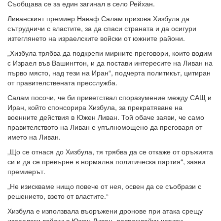
Съобщава се за един загинал в село Рейхан.
Ливанският премиер Наваф Салам призова Хизбула да
сътрудничи с властите, за да спаси страната и да осигури
изтеглянето на израелските войски от южните райони.
„Хизбула трябва да подкрепи мирните преговори, които водим
с Израел във Вашингтон, и да постави интересите на Ливан на
първо място, над тези на Иран“, подчерта политикът, цитиран
от правителствената пресслужба.
Салам посочи, че би приветствал споразумение между САЩ и
Иран, който спонсорира Хизбула, за прекратяване на
военните действия в Южен Ливан. Той обаче заяви, че само
правителството на Ливан е упълномощено да преговаря от
името на Ливан.
„Що се отнася до Хизбула, тя трябва да се откаже от оръжията
си и да се превърне в нормална политическа партия“, заяви
премиерът.
„Не изискваме нищо повече от нея, освен да се съобрази с
решението, взето от властите.“
Хизбула е използвала въоръжени дронове при атака срещу
израелски войски в Южен Ливан, повреждайки четири