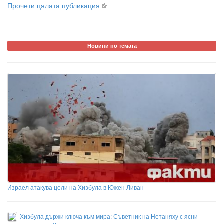
Прочети цялата публикация
Новини по темата
Израел атакува цели на Хизбула в Южен Ливан
Хизбула държи ключа към мира: Съветник на Нетаняху с ясни