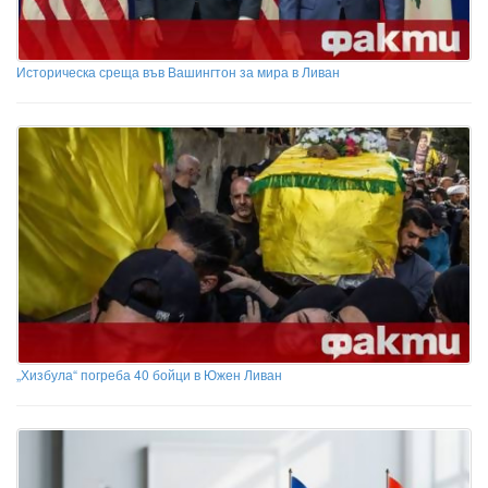
Историческа среща във Вашингтон за мира в Ливан
„Хизбула“ погреба 40 бойци в Южен Ливан