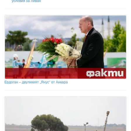
условия за Ливан
Ердоган – двуликият „Янус“ от Анкара