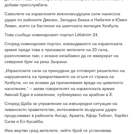
добави пресслужбата.
Самолети на израелските военновъздушни сили нанесоха
удари по районите Джезин, Западна Бекаа и Набатия в Южен
Ливан, които са бастиони на шиитската милиция Хизбула.
Това съобщи новинарският портал Lebanon 24.
Според новинарския портал, командването на израелската
армия преди това е призовало жителите на 20 села,
разположени там, с искане незабавно да се евакуират на
северния бряг на река Захрани.
„Израелските сили са принудени да отговорят решително на
нарушенията на прекратяването на огъня от страна на
Хизбула, но не искаме да причиняваме вреда на цивилното
население.“ – заяви говорителят на израелската армия
Авихай Едри в изявление, публикувано на арабски в X.
Според Щаба за управление на извънредни ситуации на
ливанското правителство, интензивните въздушни удари
продължават в районите Ансар, Арамта, Кфар Тибнит, Хирбет
Силм и Ел-Кусайба.
Има жертви сред жителите, чийто брой се установява.