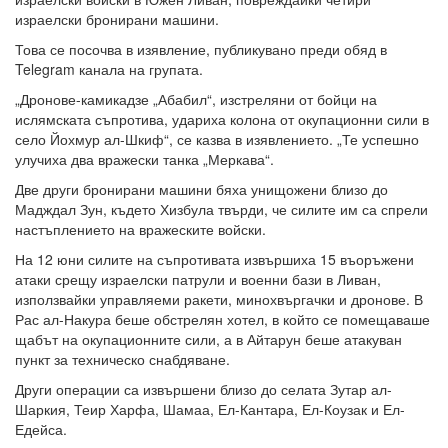
израелски бронирани машини.
Това се посочва в изявление, публикувано преди обяд в
Telegram канала на групата.
„Дронове-камикадзе „Абабил“, изстреляни от бойци на
ислямската съпротива, удариха колона от окупационни сили в
село Йохмур ал-Шкиф“, се казва в изявлението. „Те успешно
улучиха два вражески танка „Меркава“.
Две други бронирани машини бяха унищожени близо до
Мадждал Зун, където Хизбула твърди, че силите им са спрели
настъплението на вражеските войски.
На 12 юни силите на съпротивата извършиха 15 въоръжени
атаки срещу израелски патрули и военни бази в Ливан,
използвайки управляеми ракети, минохвъргачки и дронове. В
Рас ал-Накура беше обстрелян хотел, в който се помещаваше
щабът на окупационните сили, а в Айтарун беше атакуван
пункт за техническо снабдяване.
Други операции са извършени близо до селата Зутар ал-
Шаркия, Теир Харфа, Шамаа, Ел-Кантара, Ел-Коузак и Ел-
Едейса.