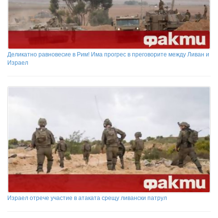
Деликатно равновесие в Рим! Има прогрес в преговорите между Ливан и
Израел
Израел отрече участие в атаката срещу ливански патрул