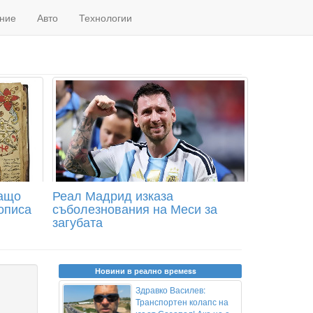
ние
Авто
Технологии
Защо
Реал Мадрид изказа
описа
съболезнования на Меси за
загубата
Новини в реално времеss
Здравко Василев:
Транспортен колапс на