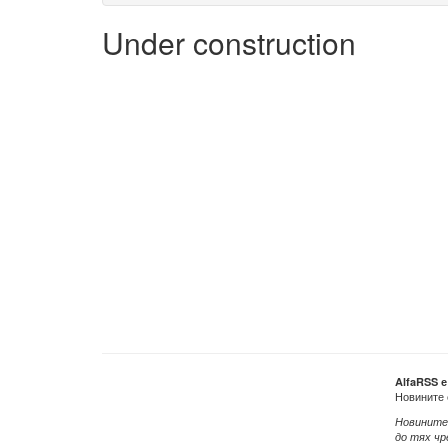
Under construction
AlfaRSS 
Новините 
Новините
до тях чр