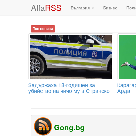
Alfa
RSS
България
Бизнес
Пол
Топ новини
Задържаха 18-годишен за
Карагар
убийство на чичо му в Странско
Арда
Gong.bg