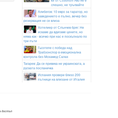
юг от Созопол! Ако не е
спешно, не тръгвайте
Алибегов: 10 евро за таратор, но
заведението е пълно, вечер без
резервация не се влиза
Хотелиер от Слънчев бряг: Не
искаме да вдигаме цените, но
няма как - всичко при нас е поскъпнало по
три пъти
Гьозтепе с победа над
Трабзонспор в емоционална
контрола без Мохамед Салах
Тагарев: Да се привика не украинската, а
руската посланичка
Испания провери близо 200
пътници на влизане от Италия
Иран: Няма да водим преговори със САЩ,
докато нарушават споразумението
Трус с магнитуд 4,5 по Рихтер в Югоизточна
Турция
Предстои ли в Русия нова
а достъп
мобилизация?