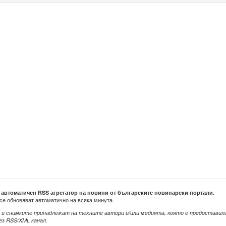
е автоматичен RSS агрегатор на новини от българските новинарски портали.
се обновяват автоматично на всяка минута.
 и снимките принадлежат на техните автори и/или медията, която е предоставил
ез RSS/XML канал.