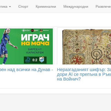
итика
Спорт
Криминални
Международни
Развлече
ен над всички на Дунав -
Неразгаданият шифър: 
дори AI се препъна в Рък
на Войнич?