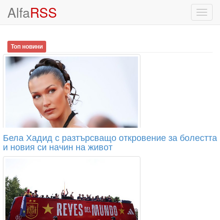
Alfa
RSS
Toggl
navig
Топ новини
Бела Хадид с разтърсващо откровение за болестта
и новия си начин на живот