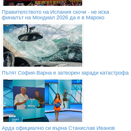
Правителството на Испания скочи - не иска
финалът на Мондиал 2026 да е в Мароко
Пътят София-Варна е затворен заради катастрофа
Арда официално си върна Станислав Иванов