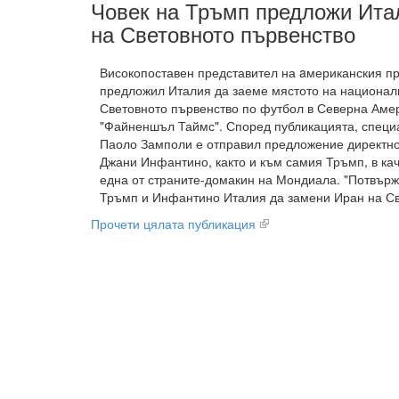
Човек на Тръмп предложи Ита
на Световното първенство
Високопоставен представител на aмериканския п
предложил Италия да заеме мястото на национал
Световното първенство по футбол в Северна Аме
"Файненшъл Таймс". Според публикацията, специ
Паоло Замполи е отправил предложение директн
Джани Инфантино, както и към самия Тръмп, в кач
една от страните-домакин на Мондиала. "Потвърж
Тръмп и Инфантино Италия да замени Иран на Св
Прочети цялата публикация