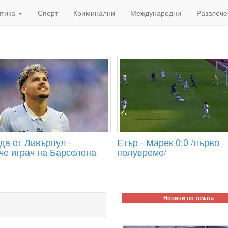
итика
Спорт
Криминални
Международни
Развлече
да от Ливърпул -
Етър - Марек 0:0 /първо
че играч на Барселона
полувреме/
Новини по темата