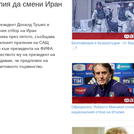
лия да смени Иран
резидент Доналд Тръмп е
ния отбор на Иран
рика през лятото, съобщава
алният пратеник на САЩ
Безпомощни и безразсъдни - от Ке
....?
о към президента на ФИФА
еството му на президент на
давам, че предложих на
етовното първенство.
Официално: Роберто Манчини отно
националния отбор на Италия