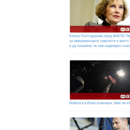
Елена Поптодорова пред ФАКТИ: Р
за американските самолети е взето
е да покажем, че сме надежден съю
Войната в Иран ескалира. Има ли и