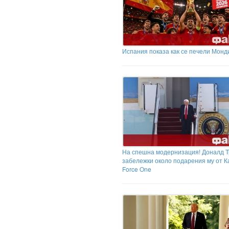
Испания показа как се печели Монд
На спешна модернизация! Доналд Т
забележки около подарения му от Ка
Force One