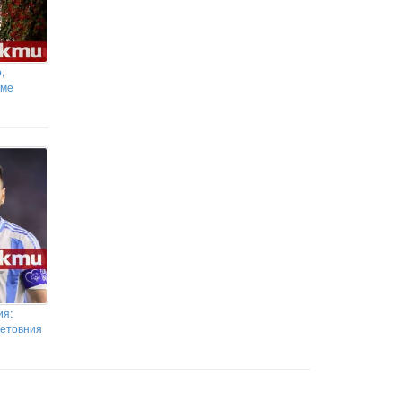
,
хме
ия:
ветовния