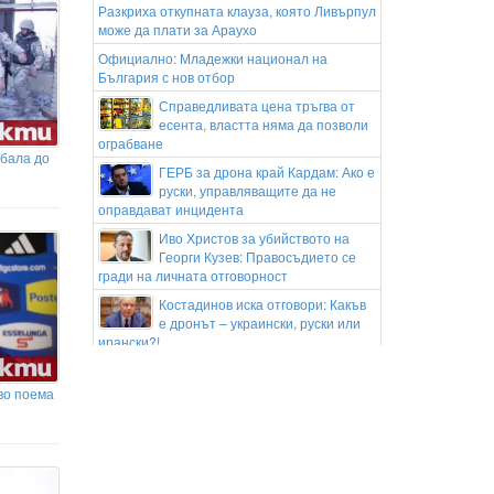
Разкриха откупната клауза, която Ливърпул
може да плати за Араухо
Официално: Младежки национал на
България с нов отбор
Справедливата цена тръгва от
есента, властта няма да позволи
ограбване
рбала до
ГЕРБ за дрона край Кардам: Ако е
руски, управляващите да не
оправдават инцидента
Иво Христов за убийството на
Георги Кузев: Правосъдието се
гради на личната отговорност
Костадинов иска отговори: Какъв
е дронът – украински, руски или
ирански?!
Хеликоптер се включи в гасенето на голям
пожар край Асеновград
во поема
Джеймс Хардън излиза чист:
Тексаски съд прекрати делото за
незаконно оръжие
Разузнавателен самолет на НАТО