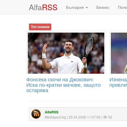
Alfa
RSS
България
Бизнес
Пол
Топ новини
Фонсека скочи на Джокович:
Изнена
Иска по-кратки мачове, защото
привле
остарява
AlfaRSS
Mediapool.bg
| 23.04.2026 11:07:52 |
52