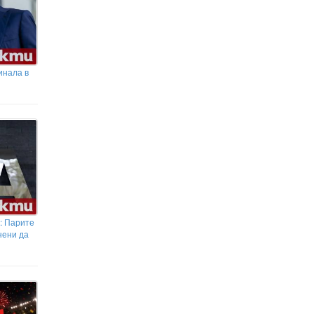
инала в
: Парите
нени да