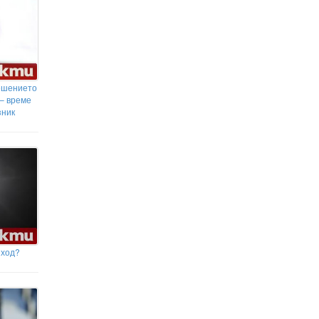
лети край бреговете на Финския
залив
ешението
 – време
зник
зход?