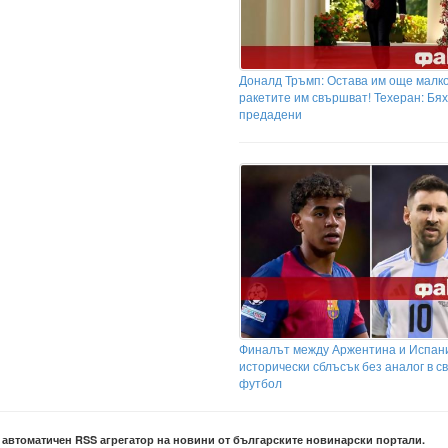
Доналд Тръмп: Остава им още малко
ракетите им свършват! Техеран: Бя
предадени
Финалът между Аржентина и Испан
исторически сблъсък без аналог в с
футбол
е автоматичен RSS агрегатор на новини от българските новинарски портали.