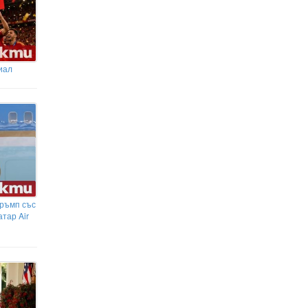
иал
ръмп със
тар Air