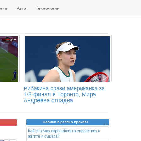
ние
Авто
Технологии
Рибакина срази американка за
1/8-финал в Торонто, Мира
Андреева отпадна
Новини в реално времеss
Кой спасява европейската енергетика в
жегите и сушата?