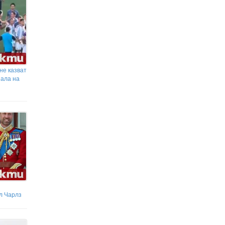
не казват
нала на
л Чарлз