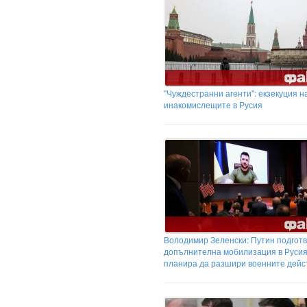
"Чуждестранни агенти": екзекуция н
инакомислещите в Русия
Володимир Зеленски: Путин подгот
допълнителна мобилизация в Русия
планира да разшири военните дейс