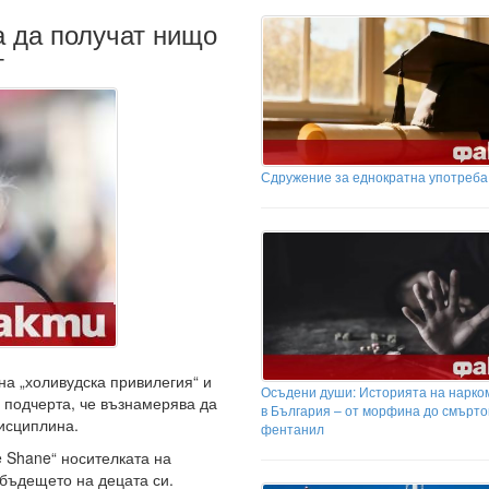
а да получат нищо
т
Сдружение за еднократна употреба
на „холивудска привилегия“ и
Осъдени души: Историята на нарко
о подчерта, че възнамерява да
в България – от морфина до смърт
исциплина.
фентанил
e Shane“ носителката на
 бъдещето на децата си.