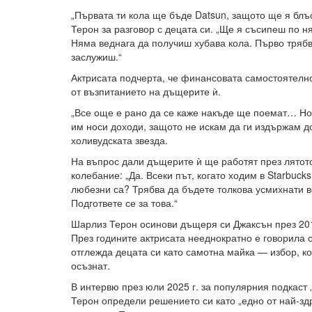
„Първата ти кола ще бъде Datsun, защото ще я блъ
Терон за разговор с децата си. „Ще я съсипеш по н
Няма веднага да получиш хубава кола. Първо трябв
заслужиш.“
Актрисата подчерта, че финансовата самостоятелн
от възпитанието на дъщерите ѝ.
„Все още е рано да се каже накъде ще поемат… Но 
им носи доходи, защото не искам да ги издържам до
холивудската звезда.
На въпрос дали дъщерите ѝ ще работят през лятото
колебание: „Да. Всеки път, когато ходим в Starbucks
любезни са? Трябва да бъдете толкова усмихнати вс
Подгответе се за това.“
Шарлиз Терон осинови дъщеря си Джаксън през 2012 
През годините актрисата нееднократно е говорила 
отглежда децата си като самотна майка — избор, к
осъзнат.
В интервю през юли 2025 г. за популярния подкаст „
Терон определи решението си като „едно от най-здр