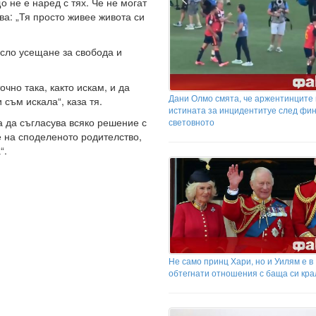
о не е наред с тях. Че не могат
ва: „Тя просто живее живота си
сло усещане за свобода и
очно така, както искам, и да
Дани Олмо смята, че аржентинците 
съм искала“, каза тя.
истината за инцидентитуе след фи
а да съгласува всяко решение с
световното
е на споделеното родителство,
“.
Не само принц Хари, но и Уилям е в
обтегнати отношения с баща си кра