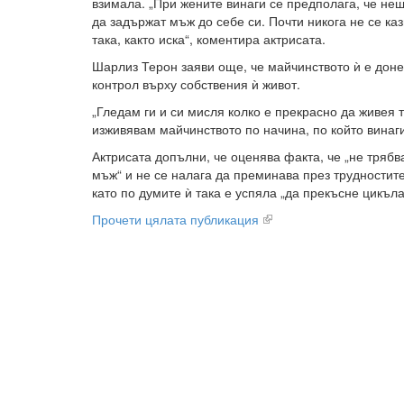
взимала. „При жените винаги се предполага, че нещ
да задържат мъж до себе си. Почти никога не се каз
така, както иска“, коментира актрисата.
Шарлиз Терон заяви още, че майчинството ѝ е доне
контрол върху собствения ѝ живот.
„Гледам ги и си мисля колко е прекрасно да живея т
изживявам майчинството по начина, по който винаги 
Актрисата допълни, че оценява факта, че „не трябв
мъж“ и не се налага да преминава през трудностит
като по думите ѝ така е успяла „да прекъсне цикъла
Прочети цялата публикация