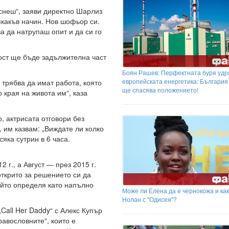
снеш“, заяви директно Шарлиз
якакъв начин. Нов шофьор си.
а да натрупаш опит и да си го
ост ще бъде задължителна част
Боян Рашев: Перфектната буря удр
европейската енергетика: България
трябва да имат работа, която
ще спасява положението!
 края на живота им“, каза
, актрисата отговори без
, им казвам: „Виждате ли колко
яка сутрин в 6 часа.
г., а Август — през 2015 г.
открито за решението си да
ойто определя като напълно
Може ли Елена да е чернокожа и как
Нолан с "Одисея"?
Call Her Daddy“ с Алекс Купър
авословните“, които е