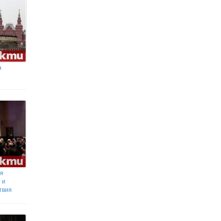
а
вя
 и
твия