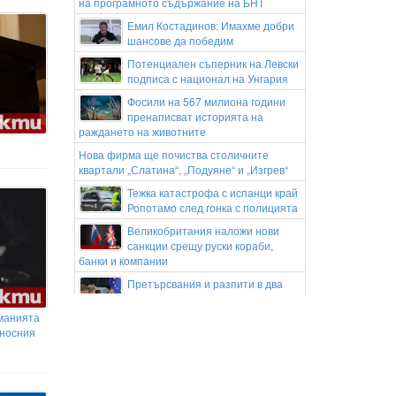
на програмното съдържание на БНТ
Емил Костадинов: Имахме добри
шансове да победим
Потенциален съперник на Левски
подписа с национал на Унгария
Фосили на 567 милиона години
пренаписват историята на
раждането на животните
Нова фирма ще почиства столичните
квартали „Слатина“, „Подуяне“ и „Изгрев“
Тежка катастрофа с испанци край
Ропотамо след гонка с полицията
Великобритания наложи нови
санкции срещу руски кораби,
банки и компании
Претърсвания и разпити в два
града по разследване за
злоупотреби с евросредства във ВиК-
манията
Кърджали
оносния
Иран и Оман се разбраха за
маршрута на търговските кораби
през Ормузкия проток