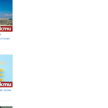
Невронна мрежа ще открива сривовете в
Windows 11: Microsoft представи нови AI-
инструменти
я
 отново
во казва