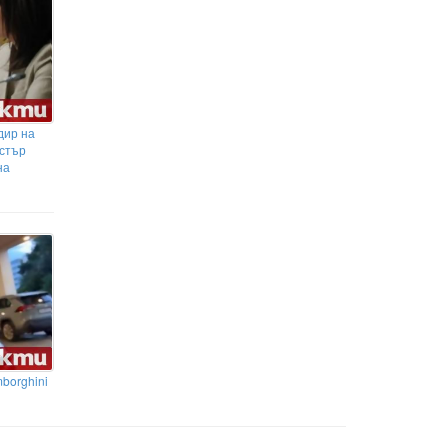
дир на
истър
на
borghini