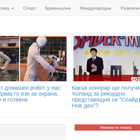
итика
Спорт
Криминални
Международни
Развлече
т домашен робот у нас:
Какъв хонорар ще получи
ама го взе за охрана,
Холанд за рекордно
 и готвене
представящия се "Спайд
Нов ден"?
Новини по темата