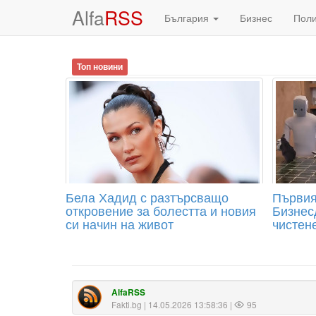
Alfa
RSS
България
Бизнес
Пол
Топ новини
Бела Хадид с разтърсващо
Първия
откровение за болестта и новия
Бизнесд
си начин на живот
чистене
AlfaRSS
Fakti.bg
| 14.05.2026 13:58:36 |
95