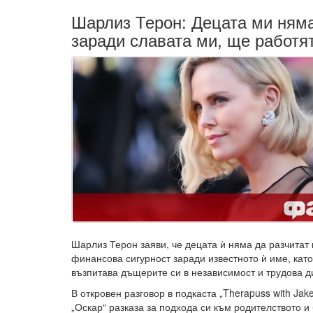
Шарлиз Терон: Децата ми ням
заради славата ми, ще работя
Шарлиз Терон заяви, че децата ѝ няма да разчитат 
финансова сигурност заради известното ѝ име, кат
възпитава дъщерите си в независимост и трудова д
В откровен разговор в подкаста „Therapuss with Jak
„Оскар“ разказа за подхода си към родителството и