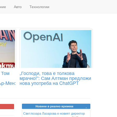
ние
Авто
Технологии
 Том
„Господи, това е толкова
мрачно!“: Сам Алтман предложи
ър-Mен:
нова употреба на ChatGPT
Новини в реално времеss
Светлозара Лазарова е новият директор