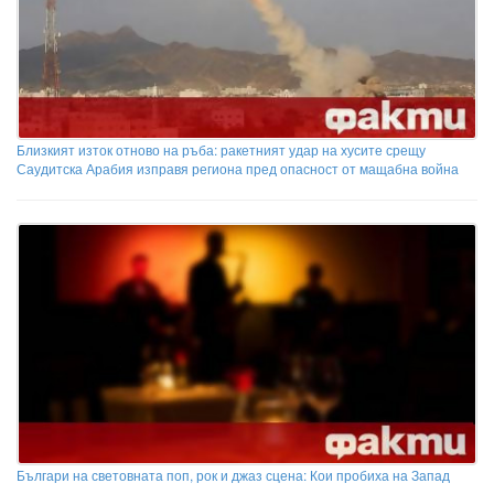
Близкият изток отново на ръба: ракетният удар на хусите срещу
Саудитска Арабия изправя региона пред опасност от мащабна война
Българи на световната поп, рок и джаз сцена: Кои пробиха на Запад