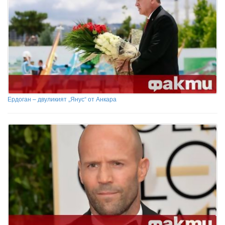
Ердоган – двуликият „Янус“ от Анкара