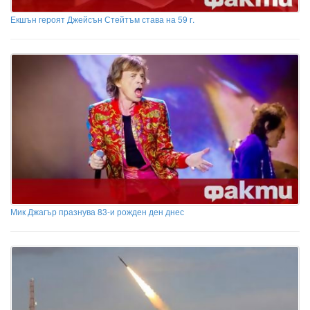
Екшън героят Джейсън Стейтъм става на 59 г.
Мик Джагър празнува 83-и рожден ден днес