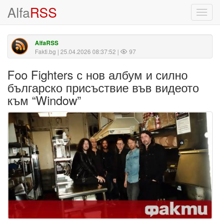
Alfa
RSS
Toggl
navig
AlfaRSS
Fakti.bg
| 25.04.2026 08:37:52 |
97
Foo Fighters с нов албум и силно
българско присъствие във видеото
към “Window”