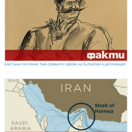
Бай Ганьо посланик: Най-срамните гафове на българската дипломация