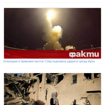
Ескалация в Ормузкия проток: САЩ подновиха ударите срещу Иран