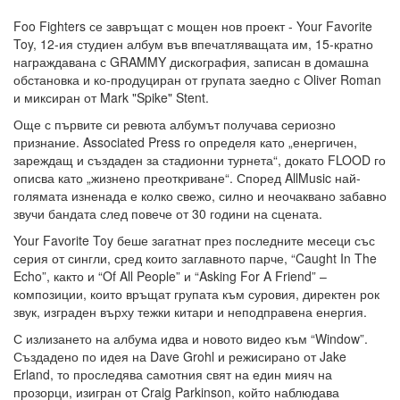
Foo Fighters се завръщат с мощен нов проект - Your Favorite
Toy, 12-ия студиен албум във впечатляващата им, 15-кратно
награждавана с GRAMMY дискография, записан в домашна
обстановка и ко-продуциран от групата заедно с Oliver Roman
и миксиран от Mark "Spike" Stent.
Още с първите си ревюта албумът получава сериозно
признание. Associated Press го определя като „енергичен,
зареждащ и създаден за стадионни турнета“, докато FLOOD го
описва като „жизнено преоткриване“. Според AllMusic най-
голямата изненада е колко свежо, силно и неочаквано забавно
звучи бандата след повече от 30 години на сцената.
Your Favorite Toy беше загатнат през последните месеци със
серия от сингли, сред които заглавното парче, “Caught In The
Echo”, както и “Of All People” и “Asking For A Friend” –
композиции, които връщат групата към суровия, директен рок
звук, изграден върху тежки китари и неподправена енергия.
С излизането на албума идва и новото видео към “Window”.
Създадено по идея на Dave Grohl и режисирано от Jake
Erland, то проследява самотния свят на един мияч на
прозорци, изигран от Craig Parkinson, който наблюдава