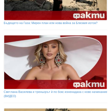
Бъдещето на Газа: Мирен план или нова война за Близкия изток?
Светлана Василева и треньорът ѝ по бокс изненадаха с ново начинание
(ВИДЕО)