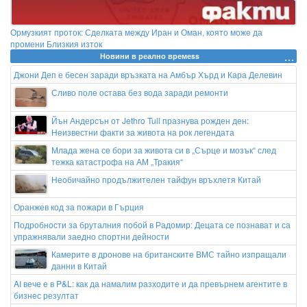
Ормузкият проток: Сделката между Иран и Оман, която може да
промени Близкия изток
Новини в реално времеss
Джони Деп е бесен заради връзката на Амбър Хърд и Кара Делевин
Сливо поле остава без вода заради ремонти
Йън Андерсън от Jethro Tull празнува рожден ден:
Неизвестни факти за живота на рок легендата
Млада жена се бори за живота си в „Сърце и мозък“ след
тежка катастрофа на АМ „Тракия“
Необичайно продължителен тайфун връхлетя Китай
Оранжев код за пожари в Гърция
Подробности за бруталния побой в Радомир: Децата се познават и са
упражнявали заедно спортни дейности
Камерите в дронове на британските ВМС тайно изпращали
данни в Китай
AI вече е в P&L: как да намалим разходите и да превърнем агентите в
бизнес резултат