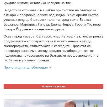
чуждите животи, оставайки невидим за тях.
Видеото се отличава с мащабно присъствие на български
актьори и професионалисти зад кадър. В актьорския състав
участват редица български таланти, сред които Братан
Братанов, Маргарита Гичева, Елена Недева, Георги Филипов,
Елвира Йорданова и още много други.
Освен пред камера, българско участие има и в ключови роли в
продукцията – от операторския и осветителния екип до
сценографията, стилистиката и каскадите. Проектът се
превръща в значима международна колаборация, която
подчертава присъствието на български професионалисти в
глобални музикални проекти.
Прочети цялата публикация
Новини по темата