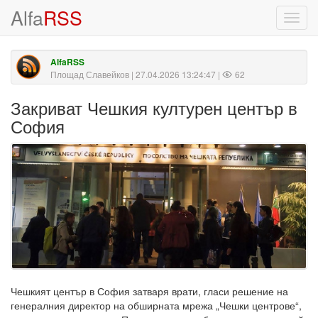
Alfa
RSS
Toggl
navig
AlfaRSS
Площад Славейков
| 27.04.2026 13:24:47 |
62
Закриват Чешкия културен център в
София
Чешкият център в София затваря врати, гласи решение на
генералния директор на обширната мрежа „Чешки центрове“,