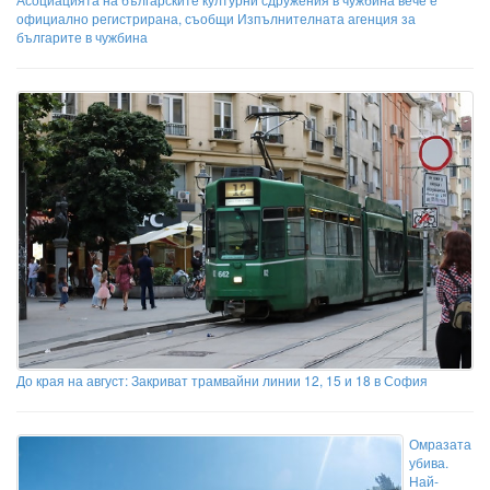
официално регистрирана, съобщи Изпълнителната агенция за
българите в чужбина
До края на август: Закриват трамвайни линии 12, 15 и 18 в София
Омразата
убива.
Най-