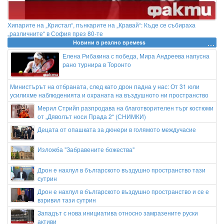
Хипарите на „Кристал“, пънкарите на „Кравай“: Къде се събираха
„различните“ в София през 80-те
Новини в реално времеss
Елена Рибакина с победа, Мира Андреева напусна
рано турнира в Торонто
Министърът на отбраната, след като дрон падна у нас: От 31 юли
усилихме наблюденията и охраната на въздушното ни пространство
Мерил Стрийп разпродава на благотворителен търг костюми
от „Дяволът носи Прада 2“ (СНИМКИ)
Децата от опашката за дюнери в голямото междучасие
Изложба "Забравените божества"
Дрон е нахлул в българското въздушно пространство тази
сутрин
Дрон е нахлул в българското въздушно пространство и се е
взривил тази сутрин
Западът с нова инициатива относно замразените руски
активи