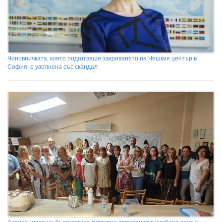
Чиновничката, която подготвяше закриването на Чешкия център в
София, е уволнена със скандал
Асоциацията на българските културни сдружения в чужбина вече е