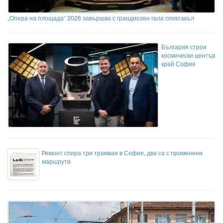
„Опера на площада“ 2026 завършва с грандиозен гала спектакъл
България строи
космически център
край София
Ремонт спира три трамвая в София, два са с променени
маршрути