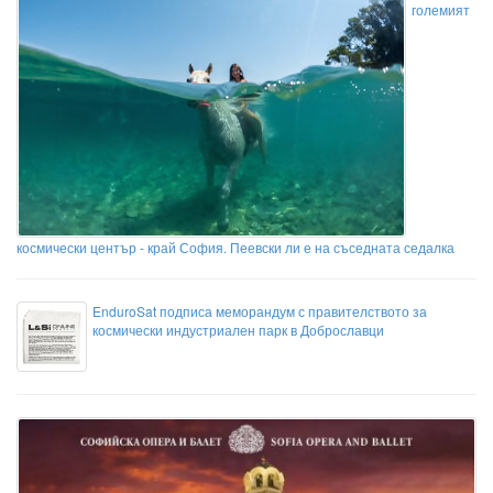
големият
космически център - край София. Пеевски ли е на съседната седалка
EnduroSat подписа меморандум с правителството за
космически индустриален парк в Доброславци