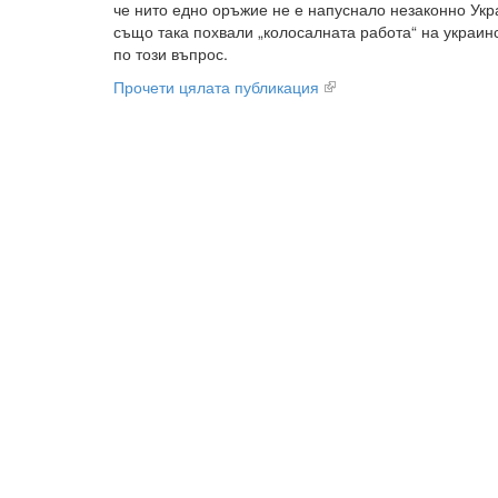
че нито едно оръжие не е напуснало незаконно Укра
също така похвали „колосалната работа“ на украин
по този въпрос.
Прочети цялата публикация