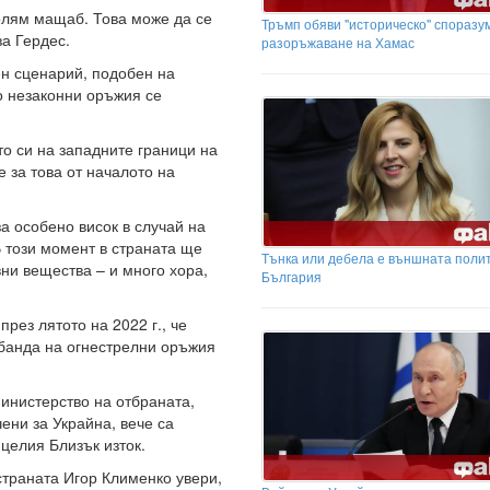
олям мащаб. Това може да се
Тръмп обяви "историческо" споразу
за Гердес.
разоръжаване на Хамас
ен сценарий, подобен на
о незаконни оръжия се
то си на западните граници на
е за това от началото на
за особено висок в случай на
 този момент в страната ще
Тънка или дебела е външната полит
ни вещества – и много хора,
България
рез лятото на 2022 г., че
банда на огнестрелни оръжия
инистерство на отбраната,
ени за Украйна, вече са
целия Близък изток.
страната Игор Клименко увери,