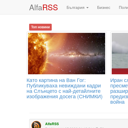
Alfa
RSS
България
Бизнес
Пол
Топ новини
Като картина на Ван Гог:
Иран с
Публикуваха невиждани кадри
пресме
на Слънцето с най-детайлните
разшир
изображения досега (СНИМКИ)
предиз
война
AlfaRSS