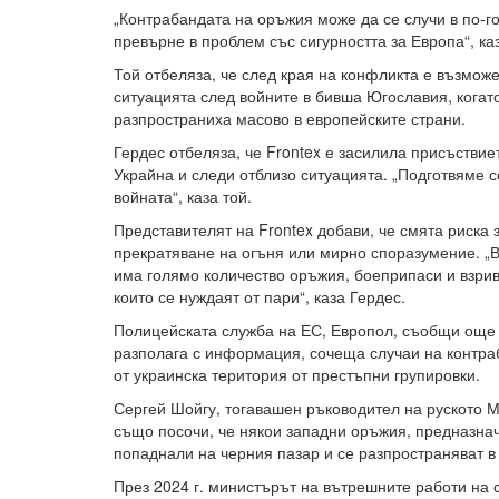
„Контрабандата на оръжия може да се случи в по-г
превърне в проблем със сигурността за Европа“, ка
Той отбеляза, че след края на конфликта е възмож
ситуацията след войните в бивша Югославия, когат
разпространиха масово в европейските страни.
Гердес отбеляза, че Frontex е засилила присъствие
Украйна и следи отблизо ситуацията. „Подготвяме с
войната“, каза той.
Представителят на Frontex добави, че смята риска 
прекратяване на огъня или мирно споразумение. „В
има голямо количество оръжия, боеприпаси и взрив
които се нуждаят от пари“, каза Гердес.
Полицейската служба на ЕС, Европол, съобщи още п
разполага с информация, сочеща случаи на контра
от украинска територия от престъпни групировки.
Сергей Шойгу, тогавашен ръководител на руското М
също посочи, че някои западни оръжия, предназнач
попаднали на черния пазар и се разпространяват в 
През 2024 г. министърът на вътрешните работи на 