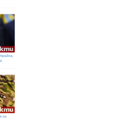
Украйна,
та
я на