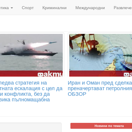
итика
Спорт
Криминални
Международни
Развлече
ледва стратегия на
Иран и Оман пред сделка
тната ескалация с цел да
преначертават петролния
и конфликта, без да
ОБЗОР
вика пълномащабна
Новини по темата