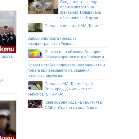
След акцията срещу
производството на
фентанил: Повдигнаха
обвинения на 8 души
Пожар пламна край АМ „Тракия“
Западнонилската треска се
разпространява в Европа
Опасна жега обхваща България:
трахува
Обявиха оранжев код в 8 области
Правата стойка подобрява настроението и
помага при вземането на решения,
разкрива проучване
ди
Пожар на АМ „Тракия“ край
Велинград, движението се
регулира (СНИМКА)
Киев обърна хода на събитията!
САЩ и Украйна са подобрили
значително отношенията си в
разузнаването
Нивото на Дунав при Русе падна
до рекордно ниските минус 101
сантиметра