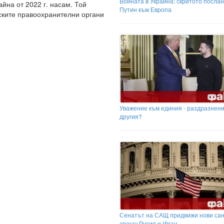
Войната в Украйна: скритото посла
йна от 2022 г. насам. Той
Путин към Европа
ските правоохранителни органи
Уважение към единия - раздразнени
другия?
Сенатът на САЩ придвижи нови са
срещу Русия и Иран