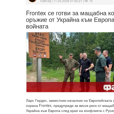
Fakti.bg
| 11.05.2026 01:42:21 |
76
Frontex се готви за мащабна к
оръжие от Украйна към Европа
войната
Ларс Гердес, заместник-началник на Европейската 
охрана Frontex, предупреди за висок риск от маща
Украйна към Европа след края на конфликта с Русия