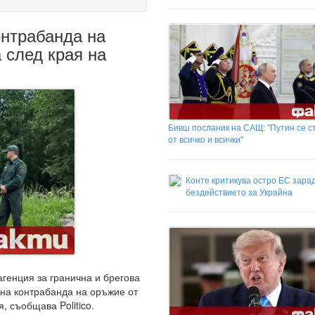
онтрабанда на
 след края на
Бивш посланик на САЩ: "Путин се с
от всичко и всички"
Конте критикува остро ЕС зара
бездействието за Украйна
агенция за гранична и брегова
бна контрабанда на оръжие от
, съобщава Politico.