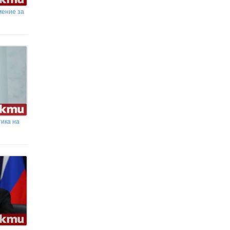
"Обикновен антисемитизъм": скандалът в
мение за
Банско
НЕВЕРОЯТНО! В Германия
свирят една и съща мелодия вече
25 години… и няма да спрат до 2640
година
ика на