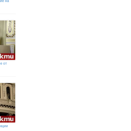
ние на
е от
нкции