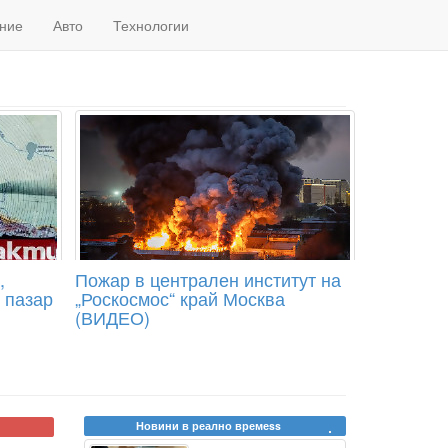
ние
Авто
Технологии
,
Пожар в централен институт на
 пазар
„Роскосмос“ край Москва
(ВИДЕО)
Новини в реално времеss