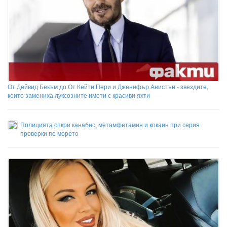
От Дейвид Бекъм до От Кейти Пери и Дженифър Анистън - звездите,
които замениха луксозните имоти с красиви яхти
Полицията откри канабис, метамфетамин и кокаин при серия
проверки по морето