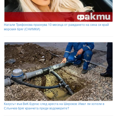
Натали Трифонова празнува 10 месеца от раждането на сина си край
морския бряг (СНИМКИ)
Казусът във ВиК-Бургас след ареста на Широков: Имат ли хотели в
Слънчев бряг кранчета преди водомерите?