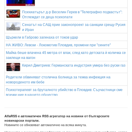
Психиатърът д-р Веселин Герев в "Телеграфно подкастът":
Отглеждат се деца психопати
Сенатът на САЩ прие законопроект за санкции срещу Русия
и Иран
Щъркели в Габрово загинаха от токов удар
НА ЖИВО: Левски - Локомотив Пловдив, промени при "сините"
Майка беше влачена 45 метра от влак, след като детската ѝ количка се
заклещи на вагон
Кирил Дмитриев: Германската индустрия умира без руски газ
Родители обвиняват столична болница за тежка инфекция на
новороденото им бебе
Психотерапевт за бруталното убийство в Пловдив: Съучастници сме
всички ние в нашето общество
Непоносима миризма накара самолет с 363 души да кацне в
Конго
AlfaRSS е автоматичен RSS агрегатор на новини от българските
новинарски портали.
Новините се обновяват автоматично на всяка минута.