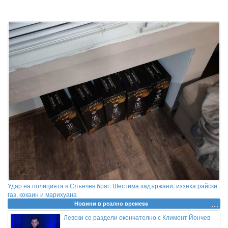
Удар на полицията в Слънчев бряг: Шестима задържани, иззеха райски
газ, кокаин и марихуана
Новини в реално времеss
Левски се раздели окончателно с Климент Йончев