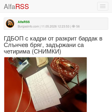
Alfa
RSS
Toggl
navig
AlfaRSS
Burgasinfo.com
| 11.05.2026 12:23:53 |
56
ГДБОП с кадри от разкрит бардак в
Слънчев бряг, задържани са
четирима (СНИМКИ)