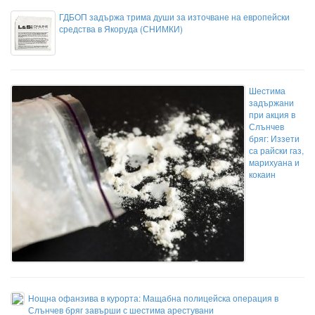
ГДБОП задържа трима души за източване на европейски
средства в Якоруда (СНИМКИ)
Шестима
задържани
при акция в
Слънчев
бряг: Иззети
са райски газ,
марихуана и
кокаин
Нощна офанзива в курорта: Мащабна полицейска операция в
Слънчев бряг завърши с шестима арестувани