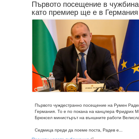
Първото посещение в чужбина
като премиер ще е в Германия
Първото чуждестранно посещение на Румен Радев
Германия. То е по покана на канцлера Фридрих М
Брюксел министърът на външните работи Велисла
Седмица преди да поеме поста, Радев е...