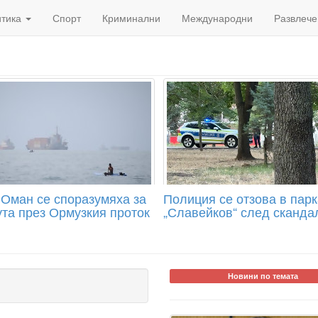
итика
Спорт
Криминални
Международни
Развлече
 Оман се споразумяха за
Полиция се отзова в парка
та през Ормузкия проток
„Славейков“ след сканда
Новини по темата