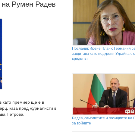
 на Румен Радев
Посланик Ирене Планк: Германия с
защитава като подкрепя Украйна с 
средства
 като премиер ще е в
ерц, каза пред журналисти в
ва Петрова.
Радев, самолетите и позициите на 
за войните