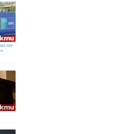
ара при
 и