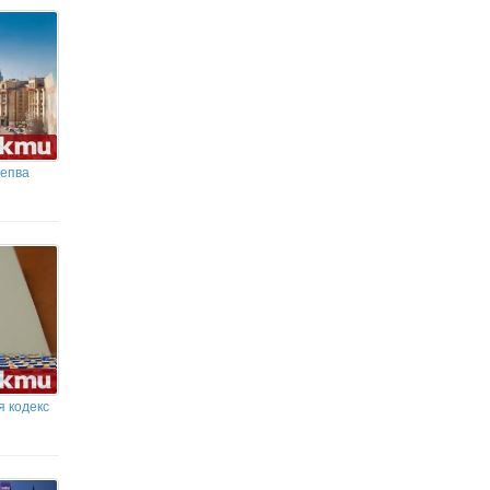
Българският талант Йоан
Величков ще участва в
Панагюрище
Правителството на Испания
скочи - не иска финалът на
Мондиал 2026 да е в Мароко
репва
я кодекс