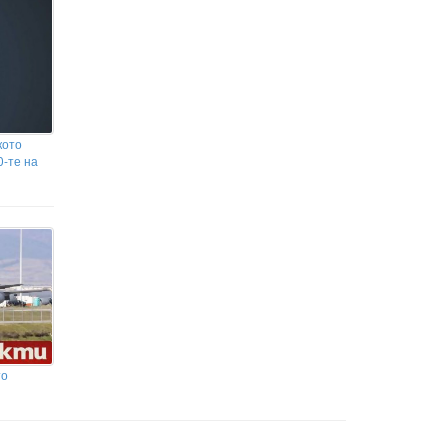
кото
0-те на
то