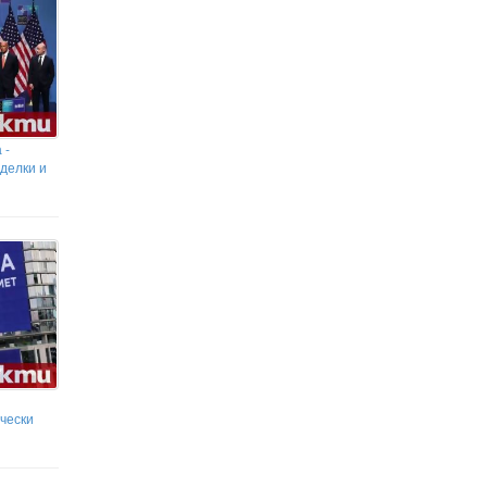
 -
делки и
чески