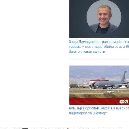
Защо Демерджиев трае за мафиотс
зверско и поръчково убийство ала 9
Загато и какви са исти
Доц. д-р Борислав Цеков: Безмерно
лицемерие за „Безмер“