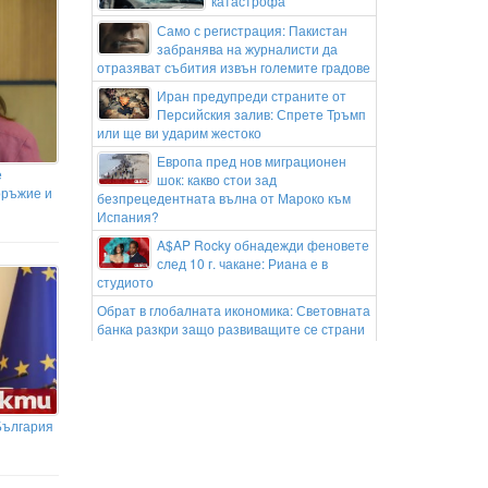
катастрофа
Само с регистрация: Пакистан
забранява на журналисти да
отразяват събития извън големите градове
Иран предупреди страните от
Персийския залив: Спрете Тръмп
или ще ви ударим жестоко
Европа пред нов миграционен
е
шок: какво стои зад
оръжие и
безпрецедентната вълна от Мароко към
Испания?
A$AP Rocky обнадежди феновете
след 10 г. чакане: Риана е в
студиото
Обрат в глобалната икономика: Световната
банка разкри защо развиващите се страни
ще спечелят повече от AI
Спартак Варна продаде внука на
Гьоко Хаджиевски
Капитанката на женския
България
национален отбор: Още ми се
играе, но вече трябва да избирам между
футбола и семейството