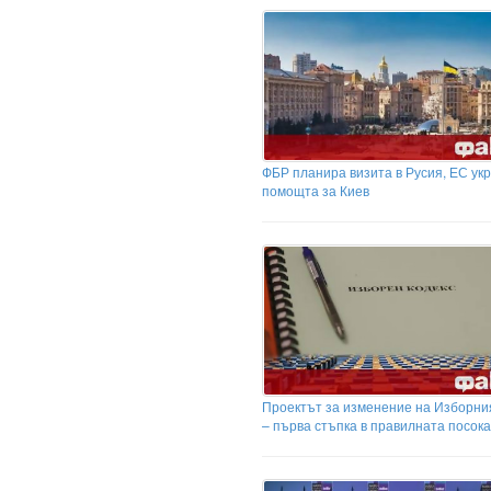
ФБР планира визита в Русия, ЕС ук
помощта за Киев
Проектът за изменение на Изборни
– първа стъпка в правилната посока