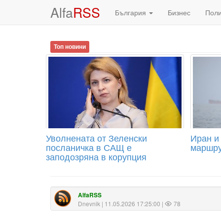
Alfa
RSS
България
Бизнес
Пол
Топ новини
Уволнената от Зеленски
Иран и
посланичка в САЩ е
маршру
заподозряна в корупция
AlfaRSS
Dnevnik
| 11.05.2026 17:25:00 |
78