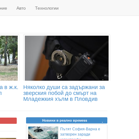
ние
Авто
Технологии
 в ж.к.
Няколко души са задържани за
л
зверския побой до смърт на
Младежкия хълм в Пловдив
Новини в реално времеss
Пътят София-Варна е
затворен заради