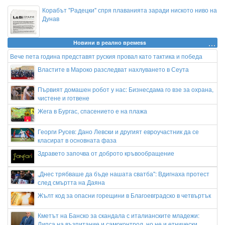
Корабът "Радецки" спря плаванията заради ниското ниво на
Дунав
Новини в реално времеss
Вече пета година представят руския провал като тактика и победа
Властите в Мароко разследват нахлуването в Сеута
Първият домашен робот у нас: Бизнесдама го взе за охрана,
чистене и готвене
Жега в Бургас, спасението е на плажа
Георги Русев: Дано Левски и другият евроучастник да се
класират в основната фаза
Здравето започва от доброто кръвообращение
„Днес трябваше да бъде нашата сватба": Вдигнаха протест
след смъртта на Даяна
Жълт код за опасни горещини в Благоевградско в четвъртък
Кметът на Банско за скандала с италианските младежи:
Липса на възпитание и самоконтрол, но не и етнически