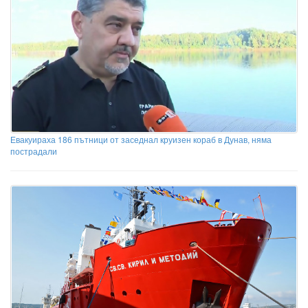
Евакуираха 186 пътници от заседнал круизен кораб в Дунав, няма
пострадали