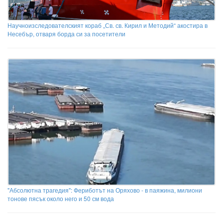
Научноизследователският кораб „Св. св. Кирил и Методий“ акостира в
Несебър, отваря борда си за посетители
"Абсолютна трагедия": Фериботът на Оряхово - в паяжина, милиони
тонове пясък около него и 50 см вода