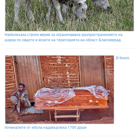
Набелязаха строги мерки за ограничаване разпространението на
шарка по овцете и козите на територията на област Благоевград
В Конго
починалите от ебола надхвърлиха 1700 души