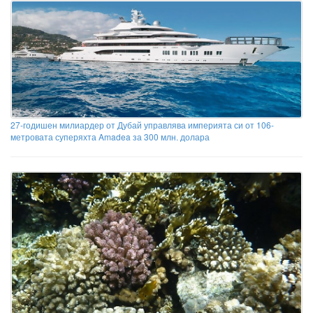
27-годишен милиардер от Дубай управлява империята си от 106-
метровата суперяхта Amadea за 300 млн. долара