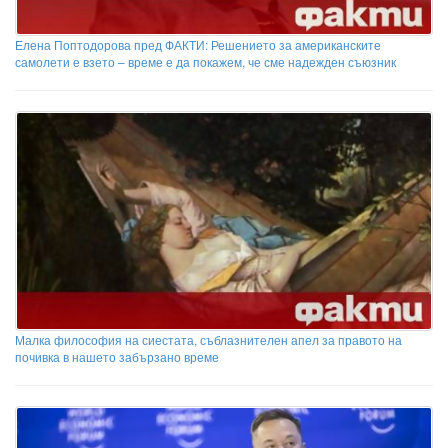
Елена Поптодорова пред ФАКТИ: Решението за американските
самолети е взето – време е да покажем, че сме надежден съюзник
Малка философия на сиестата, съблазнителен апел за правото на
почивка в нашето забързано време