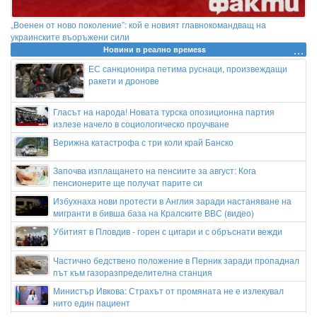
„Военен от ново поколение”: кой е новият главнокомандващ на
украинските въоръжени сили
Новини в реално времеss
ЕС санкционира петима руснаци, произвеждащи
ракети и дронове
Гласът на народа! Новата турска опозиционна партия
излезе начело в социологическо проучване
Верижна катастрофа с три коли край Банско
Започва изплащането на пенсиите за август: Кога
пенсионерите ще получат парите си
Избухнаха нови протести в Англия заради настаняване на
мигранти в бивша база на Кралските ВВС (видео)
Убитият в Пловдив - горен с цигари и с обръснати вежди
Частично бедствено положение в Перник заради пропаднал
път към газоразпределителна станция
Министър Ивкова: Страхът от промяната не е излекувал
нито един пациент