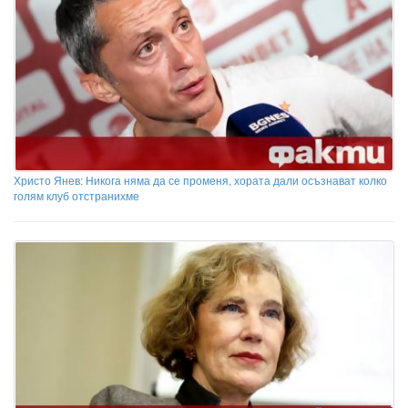
Христо Янев: Никога няма да се променя, хората дали осъзнават колко
голям клуб отстранихме