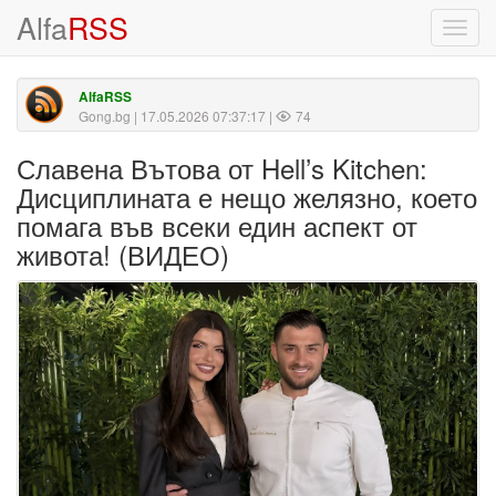
Alfa
RSS
Toggl
navig
AlfaRSS
Gong.bg
| 17.05.2026 07:37:17 |
74
Славена Вътова от Hell’s Kitchen:
Дисциплината е нещо желязно, което
помага във всеки един аспект от
живота! (ВИДЕО)