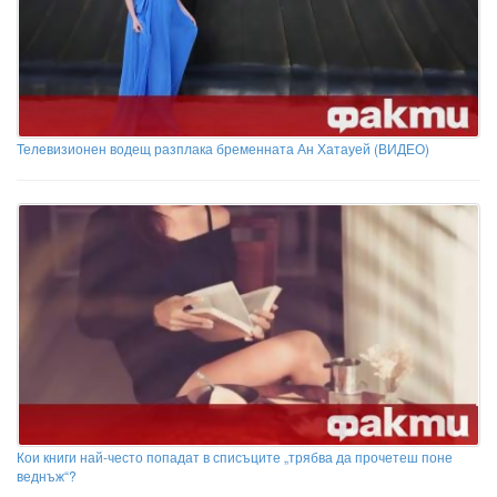
Телевизионен водещ разплака бременната Ан Хатауей (ВИДЕО)
Кои книги най-често попадат в списъците „трябва да прочетеш поне
веднъж“?