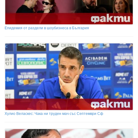
Епидемия от раздели в шоубизнеса в България
Хулио Веласкес: Чака ни труден мач със Септември Сф