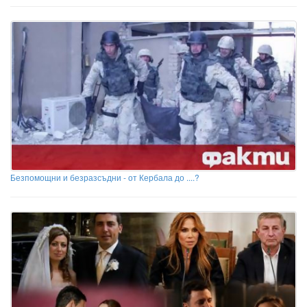
Безпомощни и безразсъдни - от Кербала до ....?