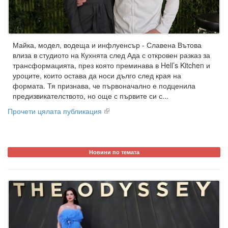
Майка, модел, водеща и инфлуенсър - Славена Вътова
влиза в студиото на Кухнята след Ада с откровен разказ за
трансформацията, през която преминава в Hell’s Kitchen и
уроците, които остава да носи дълго след края на
формата. Тя признава, че първоначално е подценила
предизвикателството, но още с първите си с...
Прочети цялата публикация
Новини по темата