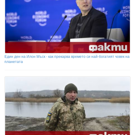
Един ден на Илон Мъск - как прекарва времето си най-богатият човек на
планетата