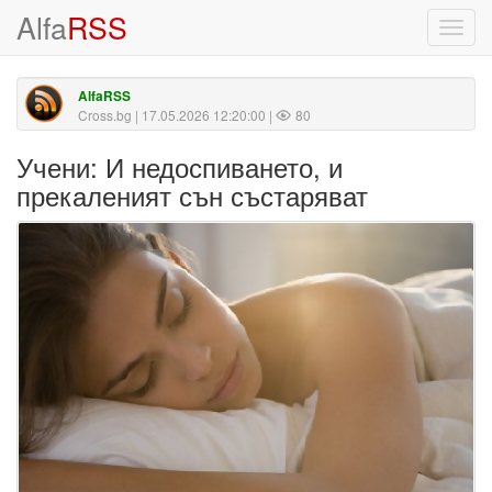
Alfa
RSS
Toggl
navig
AlfaRSS
Cross.bg
| 17.05.2026 12:20:00 |
80
Учени: И недоспиването, и
прекаленият сън състаряват