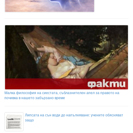
Малка философия на сиестата, съблазнителен апел за правото на
почивка в нашето забързано време
Липсата на сън води до напълняване: учените обясняват
защо