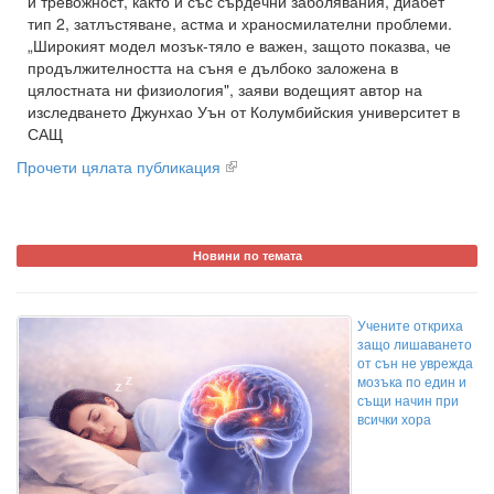
и тревожност, както и със сърдечни заболявания, диабет
тип 2, затлъстяване, астма и храносмилателни проблеми.
„Широкият модел мозък-тяло е важен, защото показва, че
продължителността на съня е дълбоко заложена в
цялостната ни физиология", заяви водещият автор на
изследването Джунхао Уън от Колумбийския университет в
САЩ
Прочети цялата публикация
Новини по темата
Учените откриха
защо лишаването
от сън не уврежда
мозъка по един и
същи начин при
всички хора