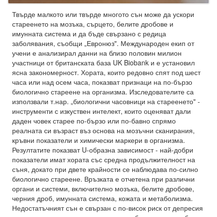
Твърде малкото или твърде многото сън може да ускори
стареенето на мозъка, сърцето, белите дробове и
имунната система и да бъде свързано с редица
заболявания, съобщи „Евронюз". Международен екип от
учени е анализирал данни на близо половин милион
участници от британската база UK Biobank и е установил
ясна закономерност. Хората, които редовно спят под шест
часа или над осем часа, показват признаци на по-бързо
биологично стареене на организма. Изследователите са
използвали т.нар. „биологични часовници на стареенето" -
инструменти с изкуствен интелект, които оценяват дали
даден човек старее по-бързо или по-бавно спрямо
реалната си възраст въз основа на мозъчни сканирания,
кръвни показатели и химически маркери в организма.
Резултатите показват U-образна зависимост - най-добри
показатели имат хората със средна продължителност на
съня, докато при двете крайности се наблюдава по-силно
биологично стареене. Връзката е отчетена при различни
органи и системи, включително мозъка, белите дробове,
черния дроб, имунната система, кожата и метаболизма.
Недостатъчният сън е свързан с по-висок риск от депресия