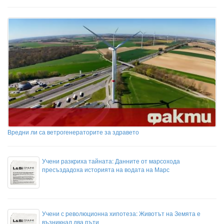
Вредни ли са ветрогенераторите за здравето
Учени разкриха тайната: Данните от марсохода
пресъздадоха историята на водата на Марс
Учени с революционна хипотеза: Животът на Земята е
възникнал два пъти