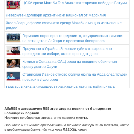
ЦСКА срази Макаби Тел Авив с категорична победа в Батуми
Леверкузен договори аржентински национал от Марсилия
Жоел Зварц оформи класиката срещу Макаби с мощно изпълнение
(видео)
Германия опроверга твърдението, че украинският самолет
на летището в Лайпциг е превозвал боеприпаси
Проучване в Украйна: Зеленски губи катастрофално
президентски избори, ако се проведат днес
Комися в Сената на САЩ реши да повдигне обвинения
срещу доктор Фаучи
Станислав Иванов отново облича екипа на Арда след труден
престой в Лудогорец
Германия отрече украинският самолет на летище Лайпциг да е
превозвал боеприпаси
Край на етикетите в лева: Търговците уверяват, че
преминаването само към евро няма да вдигне цените
AlfaRSS е автоматичен RSS агрегатор на новини от българските
новинарски портали.
Новините се обновяват автоматично на всяка минута.
Новините и снимките принадлежат на техните автори и/или медията, която
е предоставила достъп до тях чрез RSS/XML канал.