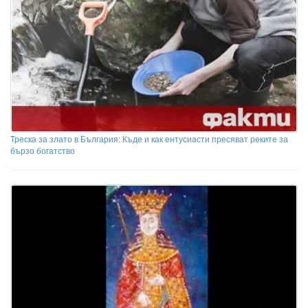
Треска за злато в България: Къде и как ентусиасти пресяват реките за
бързо богатство