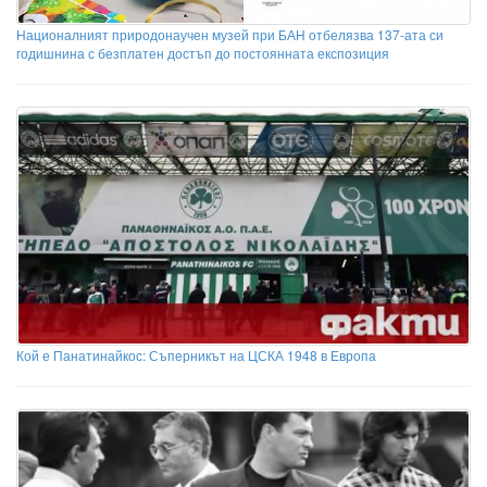
Националният природонаучен музей при БАН отбелязва 137-ата си
годишнина с безплатен достъп до постоянната експозиция
Кой е Панатинайкос: Съперникът на ЦСКА 1948 в Европа