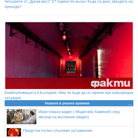
Актьорите от „Дунав мост“ 27 години по-късно: Къде са днес звездите на
прехода?
Бомбоубежищата в България: Има ли къде да се скрием при извънредна
ситуация
Новини в реално времеss
Иран показа кадри с Моджтаба Хаменей след
месеци на мълчание (видео)
Предстои пълно слънчево затъмнение