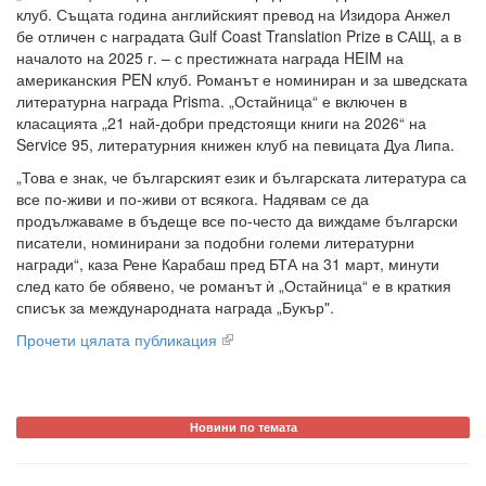
клуб. Същата година английският превод на Изидора Анжел
бе отличен с наградата Gulf Coast Translation Prize в САЩ, а в
началото на 2025 г. – с престижната награда HEIM на
американския PEN клуб. Романът е номиниран и за шведската
литературна награда Prisma. „Остайница“ е включен в
класацията „21 най-добри предстоящи книги на 2026“ на
Service 95, литературния книжен клуб на певицата Дуа Липа.
„Това е знак, че българският език и българската литература са
все по-живи и по-живи от всякога. Надявам се да
продължаваме в бъдеще все по-често да виждаме български
писатели, номинирани за подобни големи литературни
награди“, каза Рене Карабаш пред БТА на 31 март, минути
след като бе обявено, че романът ѝ „Остайница“ е в краткия
списък за международната награда „Букър".
Прочети цялата публикация
Новини по темата