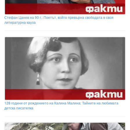
Стефан Цанев на 90 г.: Поетът, който превърна свободата в своя
литературна кауза
128 години от рождението на Калина Малина: Тайните на любимата
детска писателка