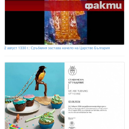
2 август 1330 г.: Сръбкиня застава начело на Царство България