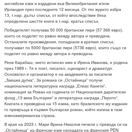
английски език и издадени във Великобритания и/или
Ирландия през последните 12 месеца. От тях журито избра
13, т.нар. дълъг списък, от който впоследствие бяха
определени шестте книги в т.нар. кратък списък.
Победителят получава 50 000 британски лири (57 366 евро),
които се поделят по равно между автора и преводача.
Останалите произведения, попаднали в краткия списък,
получават по 5000 британски лири (5736 евро), които също се
поделят по равно между автора и преводача.
Рене Карабаш, чието истинско име е Ирена Иванова, е родена
през 1989 г. Тя е поет, писател, сценарист и драматург.
Основател и организатор е на академията за писатели
„Заешка дупка“. За романа си „Остайница“ получи
националната литературна награда „Елиас Канети“,
номинация за Роман на годината от Националния дарителски
фонд „13 века България“ и литературна награда „Перото“.
Книгата е преведена на 15 езика, като бразилското му издание
го превръща в първия български роман, който излиза в тази
южноамериканска страна.
В края на 2023 г. Мари Врина-Николов печели с превода си на
„Остайница” на френски език наградата на френския PEN