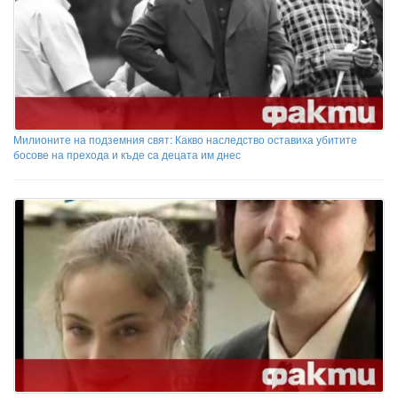
Милионите на подземния свят: Какво наследство оставиха убитите
босове на прехода и къде са децата им днес