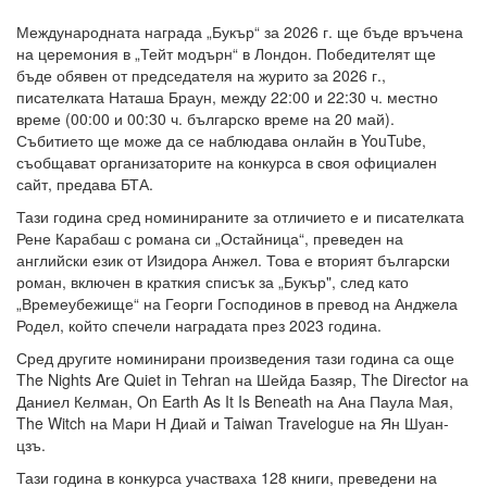
Международната награда „Букър“ за 2026 г. ще бъде връчена
на церемония в „Тейт модърн“ в Лондон. Победителят ще
бъде обявен от председателя на журито за 2026 г.,
писателката Наташа Браун, между 22:00 и 22:30 ч. местно
време (00:00 и 00:30 ч. българско време на 20 май).
Събитието ще може да се наблюдава онлайн в YouTube,
съобщават организаторите на конкурса в своя официален
сайт, предава БТА.
Тази година сред номинираните за отличието е и писателката
Рене Карабаш с романа си „Остайница“, преведен на
английски език от Изидора Анжел. Това е вторият български
роман, включен в краткия списък за „Букър", след като
„Времеубежище“ на Георги Господинов в превод на Анджела
Родел, който спечели наградата през 2023 година.
Сред другите номинирани произведения тази година са още
The Nights Are Quiet in Tehran на Шейда Базяр, The Director на
Даниел Келман, On Earth As It Is Beneath на Ана Паула Мая,
The Witch на Мари Н Диай и Taiwan Travelogue на Ян Шуан-
цзъ.
Тази година в конкурса участваха 128 книги, преведени на