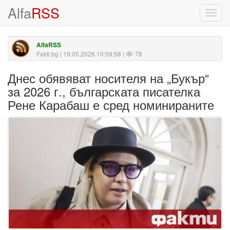
Alfa
RSS
Toggl
navig
AlfaRSS
Fakti.bg
| 19.05.2026 10:59:58 |
78
Днес обявяват носителя на „Букър“
за 2026 г., българската писателка
Рене Карабаш е сред номинираните