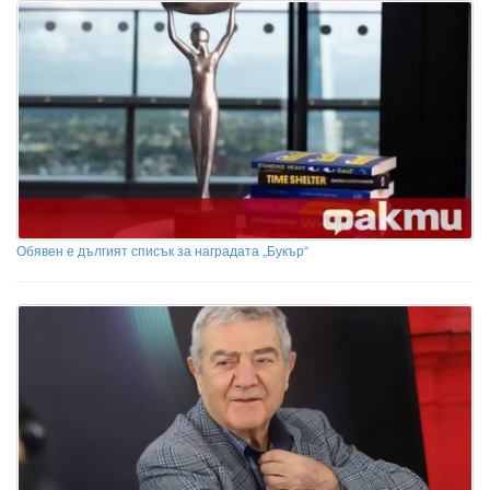
Обявен е дългият списък за наградата „Букър“