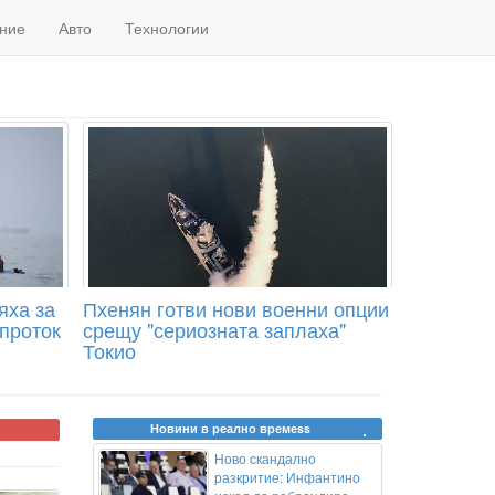
ние
Авто
Технологии
яха за
Пхенян готви нови военни опции
проток
срещу "сериозната заплаха"
Токио
Новини в реално времеss
Ново скандално
разкритие: Инфантино