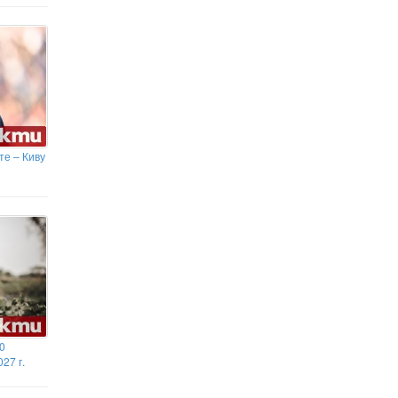
те – Киву
0
27 г.