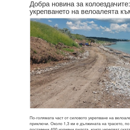
Добра новина за колоездачите
укрепването на велоалеята къ
По-голямата част от силовото укрепване на велоал
приключи. Около 1,3 км е дължината на трасето, по 
поставени 400 изливни пилота, които укрепват скат