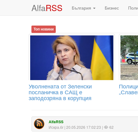
Alfa
RSS
България
Бизнес
Пол
Топ новини
Уволнената от Зеленски
Полиция
посланичка в САЩ е
„Славе
заподозряна в корупция
AlfaRSS
Искра.бг
| 20.05.2026 17:02:23 |
62