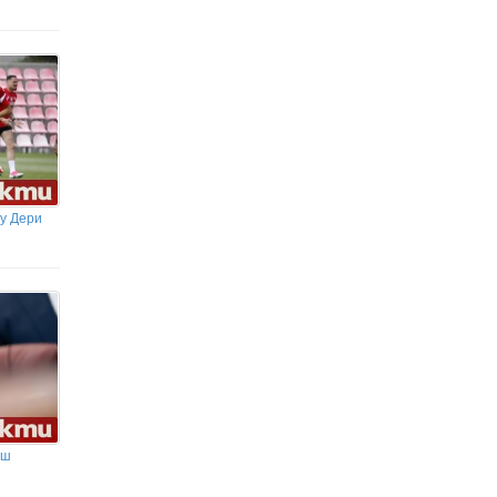
у Дери
аш