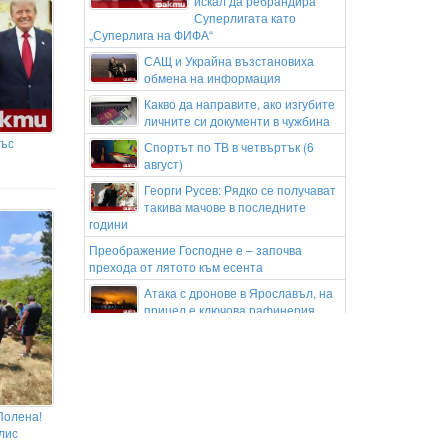
искал да ребрандира
Суперлигата като
„Суперлига на ФИФА“
САЩ и Украйна възстановиха
обмена на информация
Какво да направите, ако изгубите
личните си документи в чужбина
със
Спортът по ТВ в четвъртък (6
август)
Георги Русев: Рядко се получават
такива мачове в последните
години
Преображение Господне е – започва
прехода от лятото към есента
Атака с дронове в Ярославъл, на
прицел е ключова рафинерия
Изкуствен интелект откри скрити
рискове за здравето при
изследвания на съня
Гръцките медии побесняха след
хикса на ПАО с ЦСКА 1948
Полена!
лис
Хиляди дози, местна