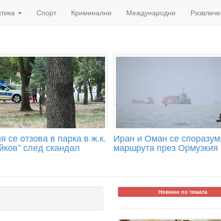
итика
Спорт
Криминални
Международни
Развлече
 се отзова в парка в ж.к.
Иран и Оман се споразум
йков“ след скандал
маршрута през Ормузкия 
Новини по темата