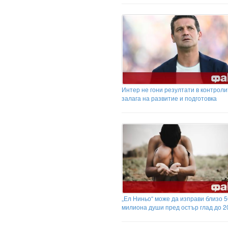
Интер не гони резултати в контроли
залага на развитие и подготовка
„Ел Ниньо“ може да изправи близо 5
милиона души пред остър глад до 20