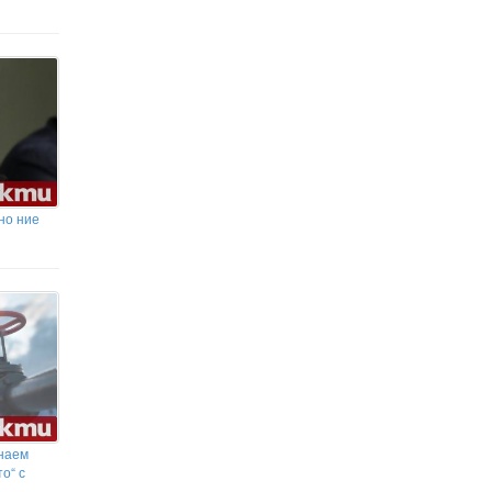
лаборатория и нова тенденция:
фентанилът измества хероина в България
но ние
знаем
о“ с