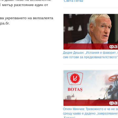
"Света Петка"
1 метър разстояние един от
ва укрепването на велоалеята
ра.бг.
Дидие Дешан: „Испания е фаворит, 
сме готови за предизвикателството“
Огнян Минчев: Тревожното е че не 
срещу какво е дадено „замразяванет
„Боташ“