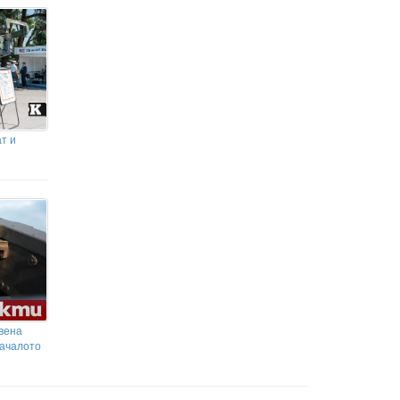
т и
вена
началото