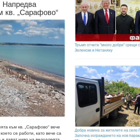
: Напредва
м кв. „Сарафово“
Тръмп отчете "много добри" срещи 
Зеленски и Нетаняху
еята към кв. „Сарафово“ вече
Добра новина за жителите на село 
което се работи, като вече са
Започна изграждането на нов парак
а и дават ниво на велоалеята.