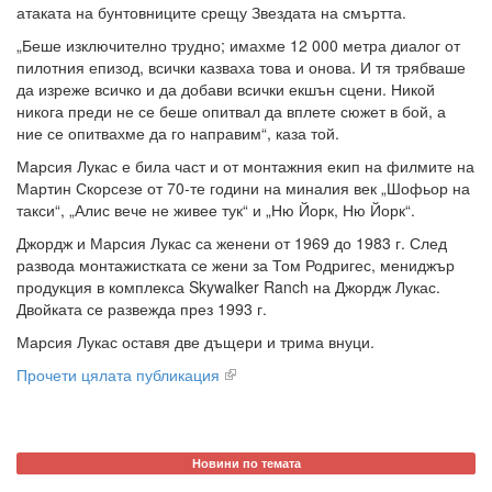
атаката на бунтовниците срещу Звездата на смъртта.
„Беше изключително трудно; имахме 12 000 метра диалог от
пилотния епизод, всички казваха това и онова. И тя трябваше
да изреже всичко и да добави всички екшън сцени. Никой
никога преди не се беше опитвал да вплете сюжет в бой, а
ние се опитвахме да го направим“, каза той.
Марсия Лукас е била част и от монтажния екип на филмите на
Мартин Скорсезе от 70-те години на миналия век „Шофьор на
такси“, „Алис вече не живее тук“ и „Ню Йорк, Ню Йорк“.
Джордж и Марсия Лукас са женени от 1969 до 1983 г. След
развода монтажистката се жени за Том Родригес, мениджър
продукция в комплекса Skywalker Ranch на Джордж Лукас.
Двойката се развежда през 1993 г.
Марсия Лукас оставя две дъщери и трима внуци.
Прочети цялата публикация
Новини по темата