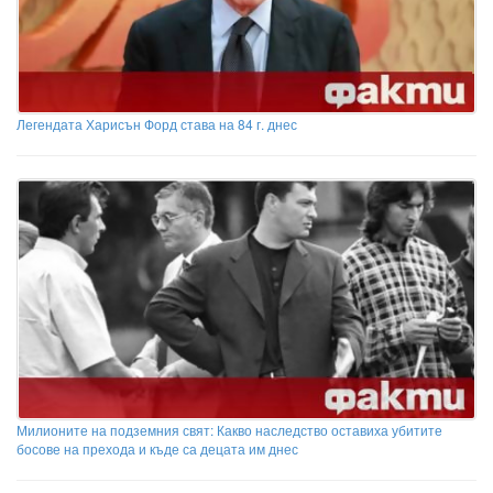
Легендата Харисън Форд става на 84 г. днес
Милионите на подземния свят: Какво наследство оставиха убитите
босове на прехода и къде са децата им днес