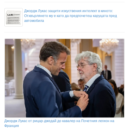
Джордж Лукас защити изкуствения интелект в киното:
Отхвърлянето му е като да предпочетеш каруцата пред
автомобила
Джордж Лукас от рицар-джедай до кавалер на Почетния легион на
Франция