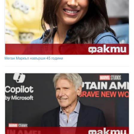
Меган Маркъл навърши 45 години