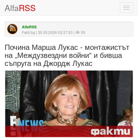
Alfa
RSS
Toggl
navig
AlfaRSS
Fakti.bg
| 30.05.2026 03:37:53 |
55
Почина Марша Лукас - монтажистът
на „Междузвездни войни“ и бивша
съпруга на Джордж Лукас