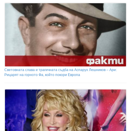
Световната слава и трагичната съдба на Аспарух Лешников – Ари:
Рицарят на горното Фа, който покори Европа