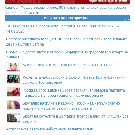
Харисън Форд е звездата след 80 г. с най-стегната фигура, изпревари
Силвестър Сталоун
Новини в реално времеss
Забавно лято в библиотекатa: Програма за периода 10.08.2026 –
14.08.2026
Благотворителната гала „ЗАЕДНО“ отново ще подкрепи талантливите
деца на Стара Загора
Промени в движението и обходни маршрути на градския транспорт на
7 август
Албена Павлова-Маркова на 60 г.: Живот като на кино
Разбитата лаборатория в София: Иззеха 12,6 кг фентанил
за около 300 млн. евро
Турската опозиционна „Нова партия“ изпреварва партията
на Ердоган, според социологическо проучване
Брутално насилие в Радомир: Побой над непълнолетно
момче и опит да му свалят панталоните
Броят на хотелите в България, препоръчани от ''Мишлен'', се
увеличи
Астролозите разкриха най-отмъстителните зодии