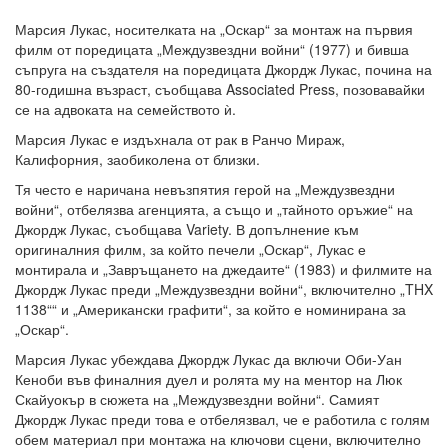
Марсия Лукас, носителката на „Оскар“ за монтаж на първия
филм от поредицата „Междузвездни войни“ (1977) и бивша
съпруга на създателя на поредицата Джордж Лукас, почина на
80-годишна възраст, съобщава Associated Press, позовавайки
се на адвоката на семейството ѝ.
Марсия Лукас е издъхнала от рак в Ранчо Мираж,
Калифорния, заобиколена от близки.
Тя често е наричана невъзпятия герой на „Междузвездни
войни“, отбелязва агенцията, а също и „тайното оръжие“ на
Джордж Лукас, съобщава Variety. В допълнение към
оригиналния филм, за който печели „Оскар“, Лукас е
монтирала и „Завръщането на джедаите“ (1983) и филмите на
Джордж Лукас преди „Междузвездни войни“, включително „THX
1138““ и „Американски графити“, за който е номинирана за
„Оскар“.
Марсия Лукас убеждава Джордж Лукас да включи Оби-Уан
Кеноби във финалния дуел и ролята му на ментор на Люк
Скайуокър в сюжета на „Междузвездни войни“. Самият
Джордж Лукас преди това е отбелязвал, че е работила с голям
обем материал при монтажа на ключови сцени, включително