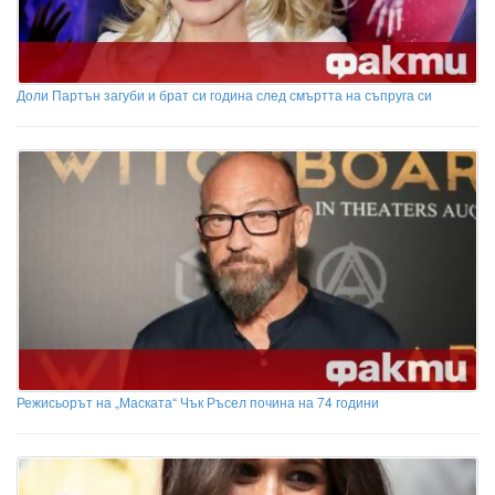
Доли Партън загуби и брат си година след смъртта на съпруга си
Режисьорът на „Маската“ Чък Ръсел почина на 74 години