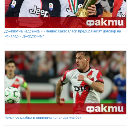
Доживотна издръжка и имение: Какво гласи предбрачният договор на
Роналдо и Джорджина?
Челси се разбра и привлича испански ляв бек