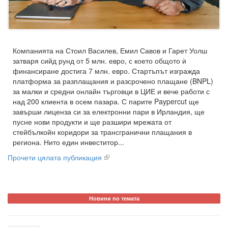
Компанията на Стоил Василев, Емил Савов и Гарет Уолш
затваря сийд рунд от 5 млн. евро, с което общото ѝ
финансиране достига 7 млн. евро. Стартъпът изгражда
платформа за разплащания и разсрочено плащане (BNPL)
за малки и средни онлайн търговци в ЦИЕ и вече работи с
над 200 клиента в осем пазара. С парите Paypercut ще
завърши лиценза си за електронни пари в Ирландия, ще
пусне нови продукти и ще разшири мрежата от
стейбълкойн коридори за трансгранични плащания в
региона. Нито един инвеститор...
Прочети цялата публикация
Новини по темата