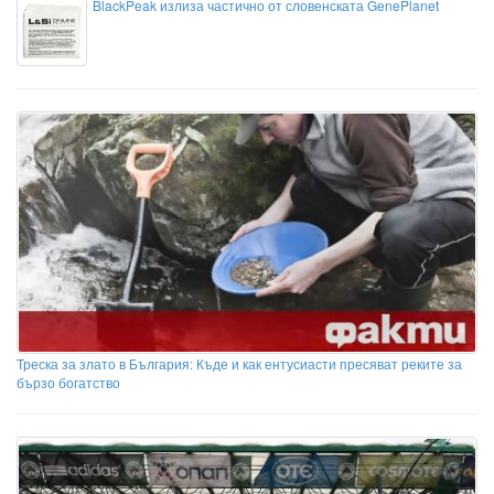
BlackPeak излиза частично от словенската GenePlanet
Треска за злато в България: Къде и как ентусиасти пресяват реките за
бързо богатство