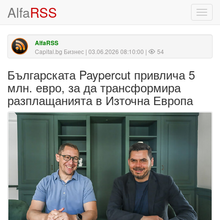
Alfa
RSS
Toggl
navig
AlfaRSS
Capital.bg Бизнес
| 03.06.2026 08:10:00 |
54
Българската Paypercut привлича 5
млн. евро, за да трансформира
разплащанията в Източна Европа