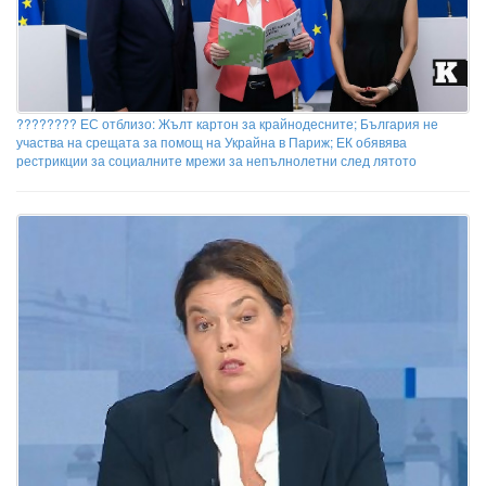
???????? ЕС отблизо: Жълт картон за крайнодесните; България не
участва на срещата за помощ на Украйна в Париж; ЕК обявява
рестрикции за социалните мрежи за непълнолетни след лятото