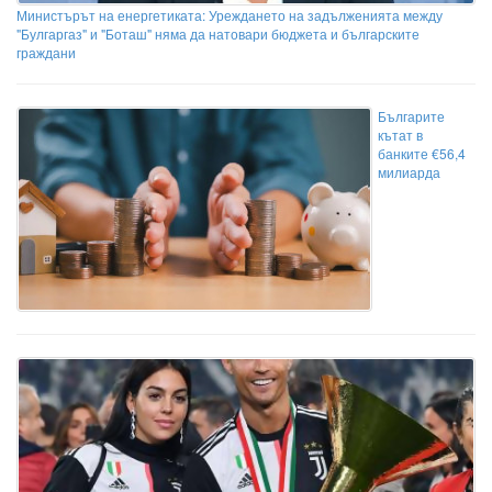
Министърът на енергетиката: Уреждането на задълженията между
"Булгаргаз" и "Боташ" няма да натовари бюджета и българските
граждани
Българите
кътат в
банките €56,4
милиарда