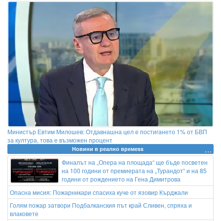
Министър Евтим Милошев: Отдавнашна цел е постигането 1% от БВП
за култура, това е възможен процент
Новини в реално времеss
Финалът на „Опера на площада“ ще бъде посветен
на 100 години от премиерата на „Турандот“ и на 85
години от рождението на Гена Димитрова
Опасна мисия: Пожарникари спасиха куче от язовир Кърджали
Голям пожар затвори Подбалканския път край Сливен, спряха и
влаковете