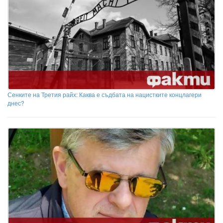
Сенките на Третия райх: Каква е съдбата на нацистките концлагери
днес?