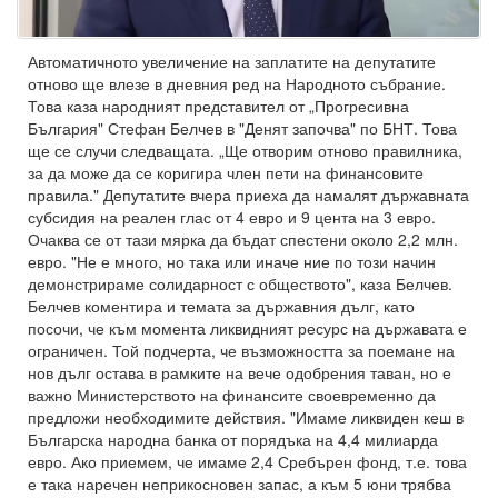
Автоматичното увеличение на заплатите на депутатите
отново ще влезе в дневния ред на Народното събрание.
Това каза народният представител от „Прогресивна
България" Стефан Белчев в "Денят започва" по БНТ. Това
ще се случи следващата. „Ще отворим отново правилника,
за да може да се коригира член пети на финансовите
правила." Депутатите вчера приеха да намалят държавната
субсидия на реален глас от 4 евро и 9 цента на 3 евро.
Очаква се от тази мярка да бъдат спестени около 2,2 млн.
евро. "Не е много, но така или иначе ние по този начин
демонстрираме солидарност с обществото", каза Белчев.
Белчев коментира и темата за държавния дълг, като
посочи, че към момента ликвидният ресурс на държавата е
ограничен. Той подчерта, че възможността за поемане на
нов дълг остава в рамките на вече одобрения таван, но е
важно Министерството на финансите своевременно да
предложи необходимите действия. "Имаме ликвиден кеш в
Българска народна банка от порядъка на 4,4 милиарда
евро. Ако приемем, че имаме 2,4 Сребърен фонд, т.е. това
е така наречен неприкосновен запас, а към 5 юни трябва