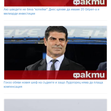
Ако шведите не бяха "копейки": Днес щяхме да имаме 20 Gripen-а и
милиарди инвестиции
Гонзо обяви новия шеф на съдиите и защо Лудогорец няма да плаща
компенсация