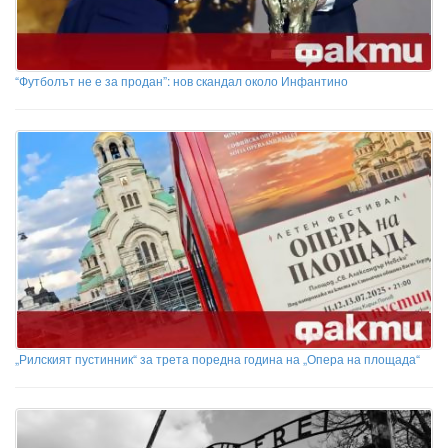
“Футболът не е за продан”: нов скандал около Инфантино
„Рилският пустинник“ за трета поредна година на „Опера на площада“