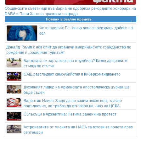
Общинските съветници във Варна не одобриха рекордните хонорари на
DARA и Папи Ханс за празника на града
Новини в реално времеss
Фотогалерия: Ел Ниньо донесе рекордни добиви на
сол
Доналд Тръмп с нов опит да ограничи американското гражданство по
рождение и „родилния туризъм“
Банковата ви карта изчезна в чужбина? Какво да правите
стъпка по стъпка
САЩ разследват самоубийства в Киберкомандването
Духовният лидер на Арменската апостолическа църква ще
бъде съден
Валентин Илиев: Защо да не видим някое ново класно
попълнение, но трябва да отговаря на ниво на ЦСКА
Сблъсъци в Аржентина: Петима ранени на протест
Астронавтите от мисията на НАСА са готови за полета през
септември
Жертвите на мълнии в Индия достигнаха 20 души