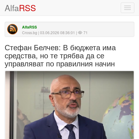
Alfa
RSS
Toggl
navig
AlfaRSS
Cross.bg
| 03.06.2026 08:36:01 |
71
Стефан Белчев: В бюджета има
средства, но те трябва да се
управляват по правилния начин