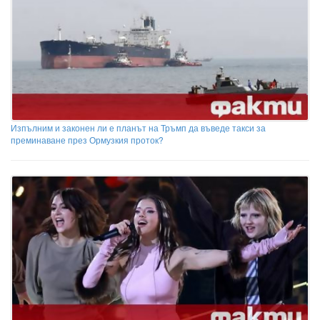
Изпълним и законен ли е планът на Тръмп да въведе такси за
преминаване през Ормузкия проток?