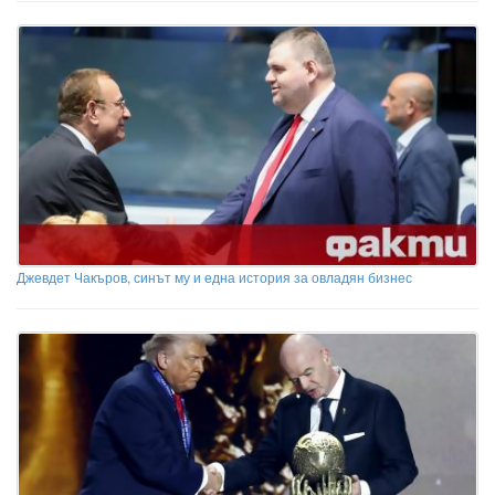
Джевдет Чакъров, синът му и една история за овладян бизнес