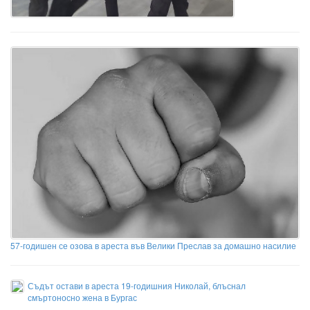
57-годишен се озова в ареста във Велики Преслав за домашно насилие
Съдът остави в ареста 19-годишния Николай, блъснал
смъртоносно жена в Бургас