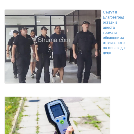
Съдът в
Благоевград
остави в
ареста
тримата
обвинени за
отвличането
на жена и две
деца