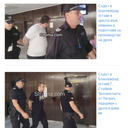
Съдът в
Благоевград
остави в
ареста мъж,
обвинен в
подготовка за
производство
на дрога
Съдът в
Благоевград
остави Г.
Стойков-
Тротинетката
от Петрич,
задържан с
дрога в дома
му