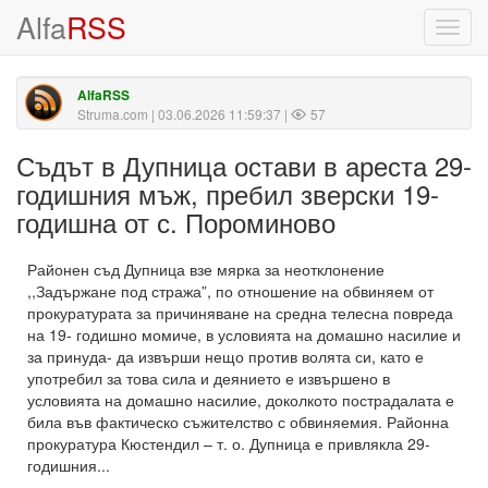
Alfa
RSS
Toggl
navig
AlfaRSS
Struma.com
| 03.06.2026 11:59:37 |
57
Съдът в Дупница остави в ареста 29-
годишния мъж, пребил зверски 19-
годишна от с. Пороминово
Районен съд Дупница взе мярка за неотклонение
,,Задържане под стража”, по отношение на обвиняем от
прокуратурата за причиняване на средна телесна повреда
на 19- годишно момиче, в условията на домашно насилие и
за принуда- да извърши нещо против волята си, като е
употребил за това сила и деянието е извършено в
условията на домашно насилие, доколкото пострадалата е
била във фактическо съжителство с обвиняемия. Районна
прокуратура Кюстендил – т. о. Дупница е привлякла 29-
годишния...