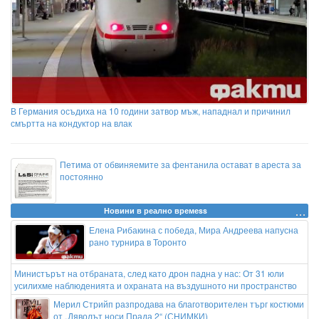
В Германия осъдиха на 10 години затвор мъж, нападнал и причинил
смъртта на кондуктор на влак
Петима от обвиняемите за фентанила остават в ареста за
постоянно
Новини в реално времеss
Елена Рибакина с победа, Мира Андреева напусна
рано турнира в Торонто
Министърът на отбраната, след като дрон падна у нас: От 31 юли
усилихме наблюденията и охраната на въздушното ни пространство
Мерил Стрийп разпродава на благотворителен търг костюми
от „Дяволът носи Прада 2“ (СНИМКИ)