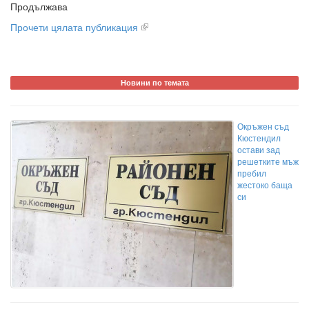
Продължава
Прочети цялата публикация
Новини по темата
Окръжен съд
Кюстендил
остави зад
решетките мъж
пребил
жестоко баща
си