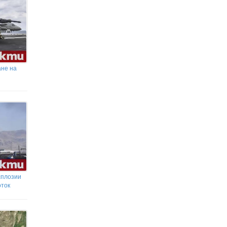
не на
сплозии
оток