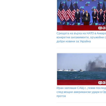
Срещата на върха на НАТО в Анкара
конкретни ангажименти, оръжейни с
добри новини за Украйна
Иран заплаши САЩ с „тежки послед
след мощни американски удари в О
проток