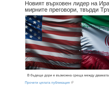
Новият върховен лидер на Ира
мирните преговори, твърди Тр
В бъдеще дори е възможна среща между двамата
Прочети цялата публикация