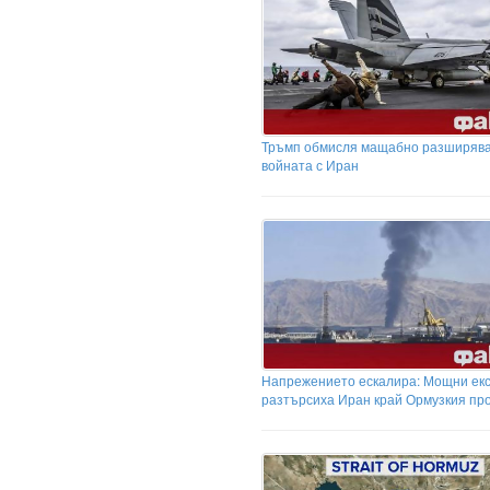
Тръмп обмисля мащабно разширява
войната с Иран
Напрежението ескалира: Мощни ек
разтърсиха Иран край Ормузкия пр