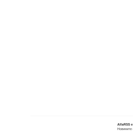
AlfaRSS 
Новините 