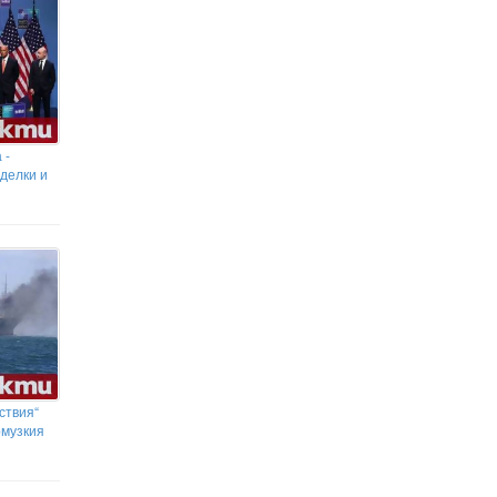
Сенатът на САЩ прие нови санкции срещу
Путин, руския петрол и газ
 -
делки и
ствия“
рмузкия