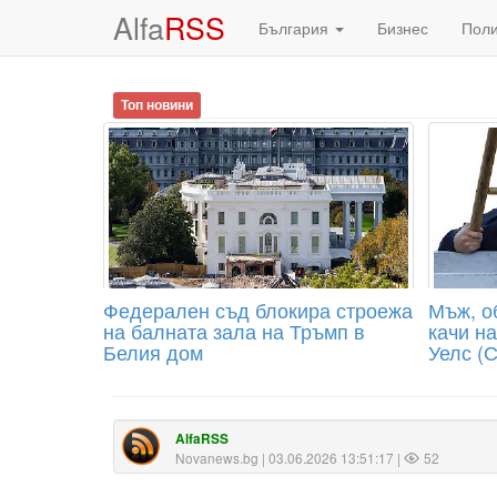
Alfa
RSS
България
Бизнес
Пол
Топ новини
Федерален съд блокира строежа
Мъж, о
на балната зала на Тръмп в
качи н
Белия дом
Уелс (
AlfaRSS
Novanews.bg
| 03.06.2026 13:51:17 |
52