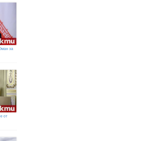
Оман за
е от