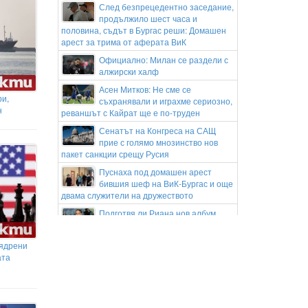
След безпрецедентно заседание,
продължило шест часа и
половина, съдът в Бургас реши: Домашен
арест за трима от аферата ВиК
Официално: Милан се раздели с
алжирски халф
Асен Митков: Не сме се
ри,
съхранявали и играхме сериозно,
н
реваншът с Кайрат ще е по-труден
Сенатът на Конгреса на САЩ
прие с голямо мнозинство нов
пакет санкции срещу Русия
Пуснаха под домашен арест
бившия шеф на ВиК-Бургас и още
двама служители на дружеството
Подготвя ли Риана нов албум
Гонка с полицията в София:
 ядрени
Заловиха Венци „Белия Негър“ с
ата
460 000 евро
Апелативен съд в САЩ спря
строителството на балната зала
на Тръмп