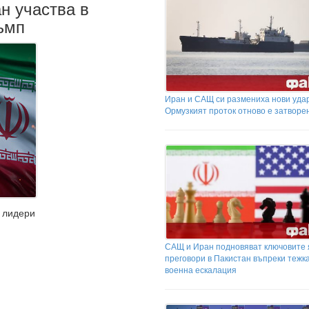
н участва в
ъмп
Иран и САЩ си размениха нови уда
Ормузкият проток отново е затворе
 лидери
САЩ и Иран подновяват ключовите
преговори в Пакистан въпреки тежк
военна ескалация