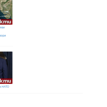
бяви
вори
в НАТО