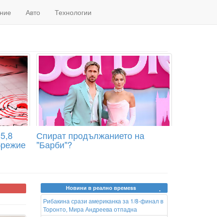
ние
Авто
Технологии
5,8
Спират продължанието на
брежие
"Барби"?
Новини в реално времеss
Рибакина срази американка за 1/8-финал в
Торонто, Мира Андреева отпадна