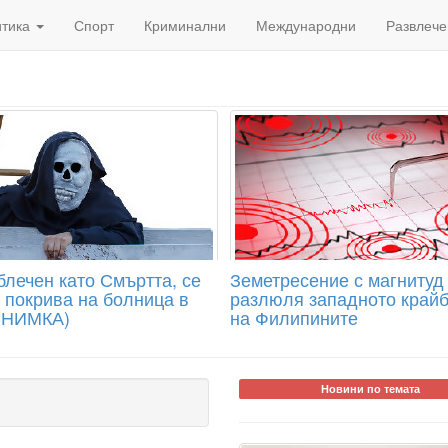
итика
Спорт
Криминални
Международни
Развлече
блечен като Смъртта, се
Земетресение с магнитуд 
а покрива на болница в
разлюля западното край
СНИМКА)
на Филипините
Новини по темата