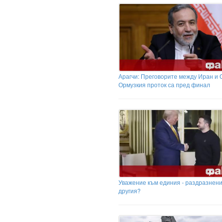
Арагчи: Преговорите между Иран и 
Ормузкия проток са пред финал
Уважение към единия - раздразнени
другия?