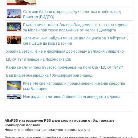
Стотици балони с горещ въздух полетяха в небето над
Бристол (ВИДЕО)
Българският талант Валери Владимиров отново на терена
за Милан при тежко поражение от Челси в Джакарта
Зеленски: Ако Байдън ми беше дал лиценза за "Пейтриът",
сега щеше да има за всички
Украйна увери, че не е насочвала дрон срещу България умишлено
ЦСКА 1948 поведе на Локомотив Сф
Какво се случи през първото полувреме на Локо Сф - ЦСКА 1948?
Във Видин обезвредиха 105-милиметров снаряд
Киев: Не сме изпращали преднамерено никакви средства
към България
Нов радар на летище Лайпциг след инцидента с дрона
AlfaRSS е автоматичен RSS агрегатор на новини от българските
новинарски портали.
Новините се обновяват автоматично на всяка минута.
Новините и снимките принадлежат на техните автори и/или медията, която