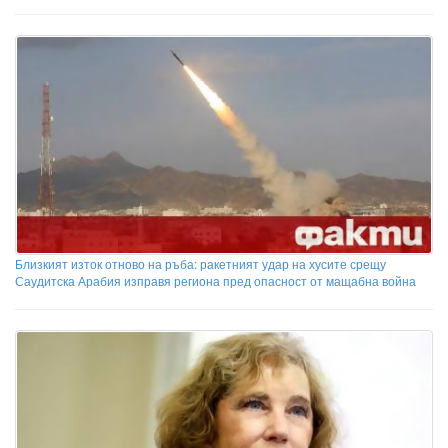
Близкият изток отново на ръба: ракетният удар на хусите срещу
Саудитска Арабия изправя региона пред опасност от мащабна война