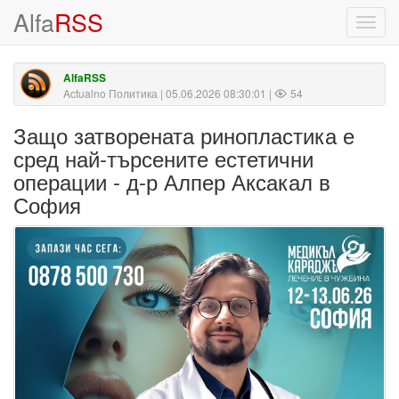
Alfa
RSS
Toggl
navig
AlfaRSS
Actualno Политика
| 05.06.2026 08:30:01 |
54
Защо затворената ринопластика е
сред най-търсените естетични
операции - д-р Алпер Аксакал в
София