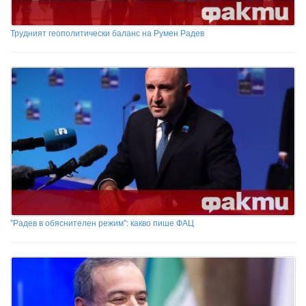
Трудният геополитически баланс на Румен Радев
"Радев в обяснителен режим": какво пише ФАЦ