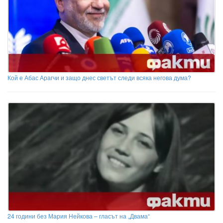
Кой е Абас Арагчи и защо днес светът следи всяка негова дума?
24 години без Мария Нейкова – гласът на „Двама“