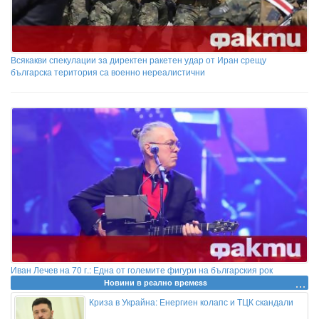
Всякакви спекулации за директен ракетен удар от Иран срещу
българска територия са военно нереалистични
Иван Лечев на 70 г.: Една от големите фигури на българския рок
Новини в реално времеss
Криза в Украйна: Енергиен колапс и ТЦК скандали