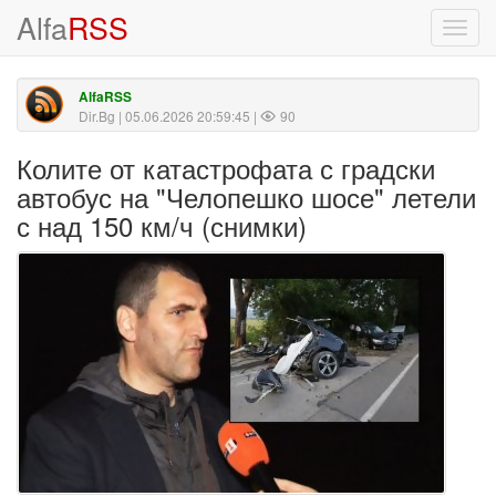
Alfa
RSS
Toggl
navig
AlfaRSS
Dir.Bg
| 05.06.2026 20:59:45 |
90
Колите от катастрофата с градски
автобус на "Челопешко шосе" летели
с над 150 км/ч (снимки)