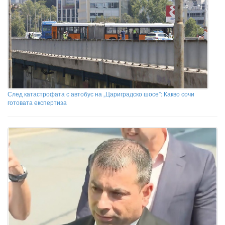
След катастрофата с автобус на „Цариградско шосе”: Какво сочи
готовата експертиза