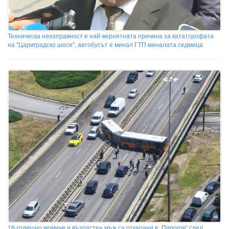
Техническа неизправност е най-вероятната причина за кататсрофата
на "Цариградско шосе", автобусът е минал ГТП миналата седмица
16-годишно момиче и възрастен мъж са откарани в „Пирогов“ след