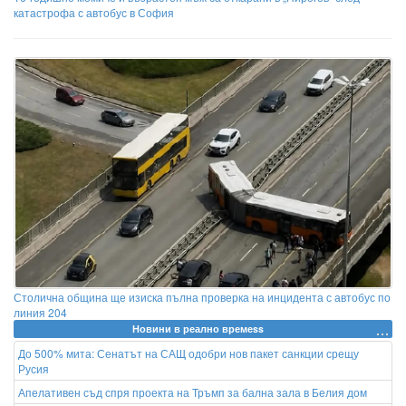
катастрофа с автобус в София
Столична община ще изиска пълна проверка на инцидента с автобус по
линия 204
Новини в реално времеss
До 500% мита: Сенатът на САЩ одобри нов пакет санкции срещу
Русия
Апелативен съд спря проекта на Тръмп за бална зала в Белия дом