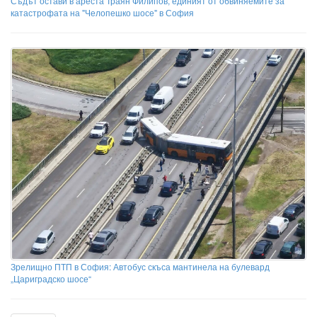
Съдът остави в ареста Траян Филипов, единият от обвиняемите за
катастрофата на "Челопешко шосе" в София
Зрелищно ПТП в София: Автобус скъса мантинела на булевард
„Цариградско шосе“