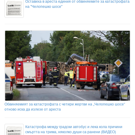
Оставиха в ареста единия от обвиняемите за катастрофата
на "Челопешко шосе"
Обвиняемият за катастрофата с четири жертви на „Челопешко шосе“
отново иска да излезе от ареста
Катастрофа между градски автобус и лека кола причини
смъртта на трима, няколко души са ранени (ВИДЕО)