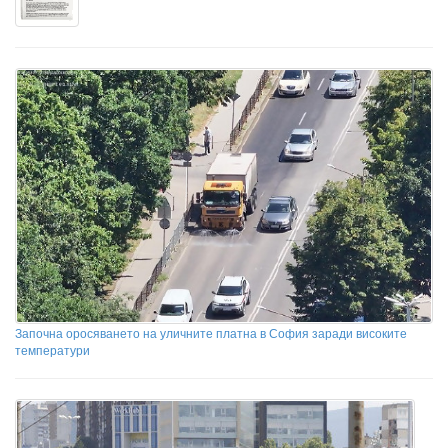
Започна оросяването на уличните платна в София заради високите
температури