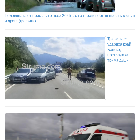
Половината от присъдите през 2025 г. са за транспортни престъпления
и дрога (графики)
Три коли се
удариха край
Банско,
пострадаха
трима души