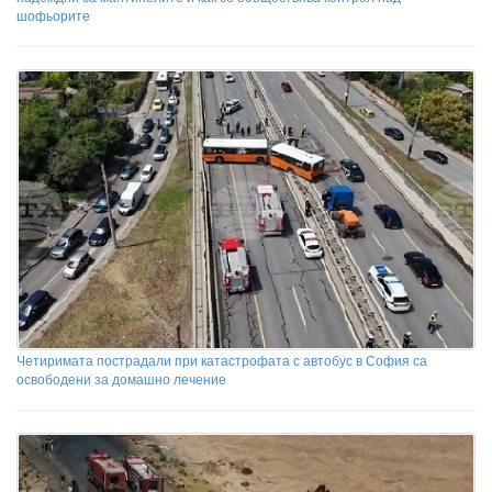
шофьорите
Четиримата пострадали при катастрофата с автобус в София са
освободени за домашно лечение