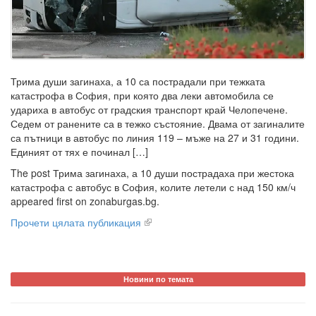
Трима души загинаха, а 10 са пострадали при тежката
катастрофа в София, при която два леки автомобила се
удариха в автобус от градския транспорт край Челопечене.
Седем от ранените са в тежко състояние. Двама от загиналите
са пътници в автобус по линия 119 – мъже на 27 и 31 години.
Единият от тях е починал […]
The post Трима загинаха, а 10 души пострадаха при жестока
катастрофа с автобус в София, колите летели с над 150 км/ч
appeared first on zonaburgas.bg.
Прочети цялата публикация
Новини по темата