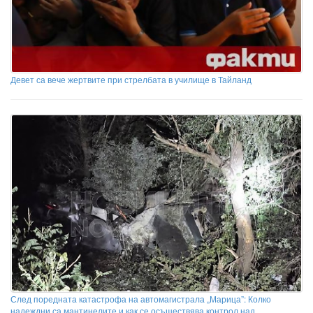
Девет са вече жертвите при стрелбата в училище в Тайланд
След поредната катастрофа на автомагистрала „Марица”: Колко
надеждни са мантинелите и как се осъществява контрол над