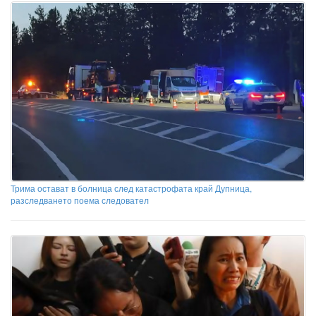
Трима остават в болница след катастрофата край Дупница,
разследването поема следовател