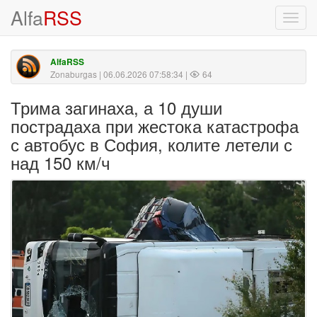
Alfa
RSS
Toggl
navig
AlfaRSS
Zonaburgas
| 06.06.2026 07:58:34 |
64
Трима загинаха, а 10 души
пострадаха при жестока катастрофа
с автобус в София, колите летели с
над 150 км/ч