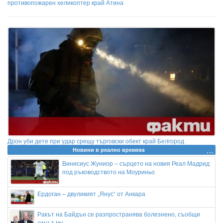
противопожарен хеликоптер край Атина
Дрон уби дете при удар срещу търговски обект край Белгород
Новини в реално времеss
Винисиус Жуниор – сърцето на новия Реал Мадрид
под ръководството на Моуриньо
Ердоган – двуликият „Янус“ от Анкара
Ракът на Байдън се разпространява болезнено, съобщи
синът му