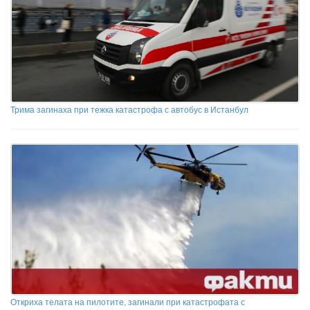
Трима загинаха при тежка катастрофа с автобус в Истанбул
Откриха телата на пилотите, загинали при катастрофата с