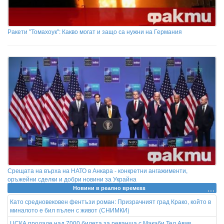
Ракети "Томахоук": Какво могат и защо са нужни на Германия
Срещата на върха на НАТО в Анкара - конкретни ангажименти,
оръжейни сделки и добри новини за Украйна
Новини в реално времеss
Като средновековен фентъзи роман: Призрачният град Крако, който в
миналото е бил пълен с живот (СНИМКИ)
ЦСКА продаде над 7000 билета за реванша с Макаби Тел Авив