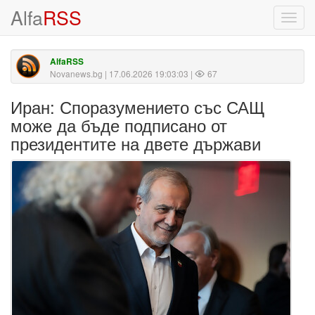
Alfa
RSS
Toggl
navig
AlfaRSS
Novanews.bg
| 17.06.2026 19:03:03 |
67
Иран: Споразумението със САЩ
може да бъде подписано от
президентите на двете държави