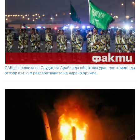
САЩ разрешиха на Саудитска Арабия да обогатява уран, което може да
отвори път към разработването на ядрено оръжие