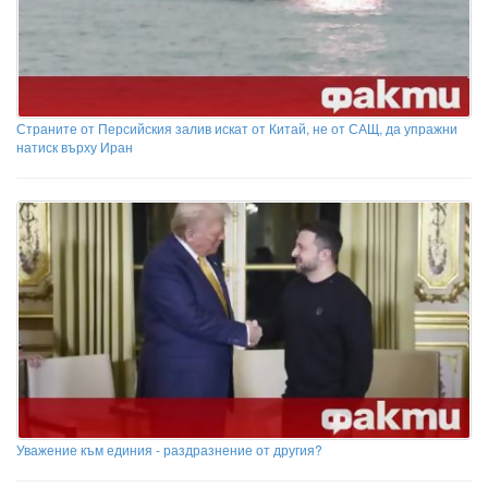
Страните от Персийския залив искат от Китай, не от САЩ, да упражни
натиск върху Иран
Уважение към единия - раздразнение от другия?