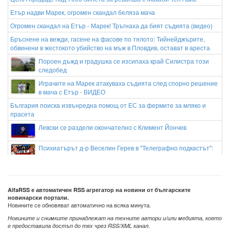
Етър надви Марек, огромен скандал беляза мача
Огромен скандал на Етър - Марек! Тръгнаха да бият съдията (видео)
Бръснене на вежди, гасене на фасове по тялото: Тийнейджърите,
обвинени в жестокото убийство на мъж в Пловдив, остават в ареста
Пороен дъжд и градушка се изсипаха край Силистра този
следобед
Играчите на Марек атакуваха съдията след спорно решение
в мача с Етър - ВИДЕО
България поиска извънредна помощ от ЕС за фермите за мляко и
прасета
Левски се раздели окончателно с Климент Йончев
Психиатърът д-р Веселин Герев в "Телеграфно подкастът":
Отглеждат се деца психопати
AlfaRSS е автоматичен RSS агрегатор на новини от българските
новинарски портали.
Новините се обновяват автоматично на всяка минута.
Новините и снимките принадлежат на техните автори и/или медията, която
е предоставила достъп до тях чрез RSS/XML канал.