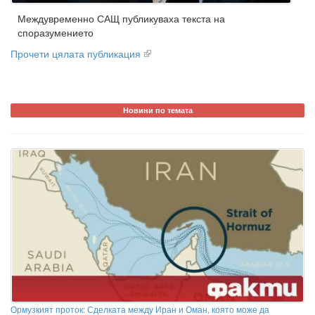
Междувременно САЩ публикуваха текста на
споразумението
Прочети цялата публикация
Новини по темата
Ормузкият проток: Сделката между Иран и Оман, която може да