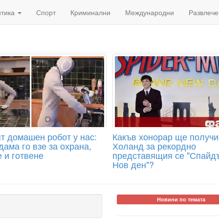
итика
Спорт
Криминални
Международни
Развлече
т домашен робот у нас:
Какъв хонорар ще получи
ама го взе за охрана,
Холанд за рекордно
 и готвене
представящия се "Спайд
Нов ден"?
Новини по темата