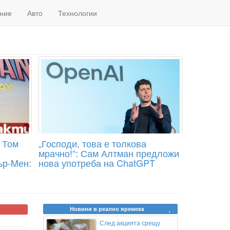
ние
Авто
Технологии
 Том
„Господи, това е толкова
мрачно!“: Сам Алтман предложи
ър-Mен:
нова употреба на ChatGPT
Новини в реално времеss
След акцията срещу