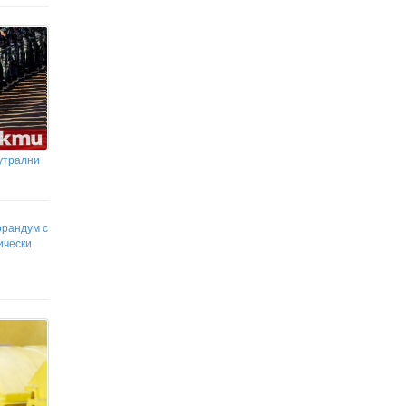
Банско
НЕВЕРОЯТНО! В Германия
свирят една и съща мелодия вече
25 години… и няма да спрат до 2640
година
утрални
орандум с
ически