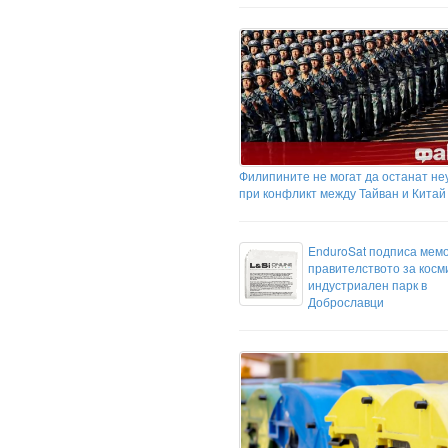
Филипините не могат да останат не
при конфликт между Тайван и Китай
EnduroSat подписа мем
правителството за косм
индустриален парк в
Доброславци