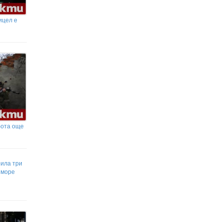
ицел е
бота още
рила три
 море