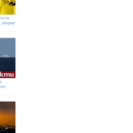
те по
 „Изгрев“
а
трол