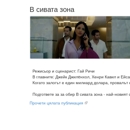
В сивата зона
Режисьор и сценарист: Гай Ричи
В главните: Джейк Джилeнхол, Хенри Кавил и Ейс
Когато залогът е един милиард долара, провалът 
Подгответе за за обир В сивата зона - най-новият 
Прочети цялата публикация