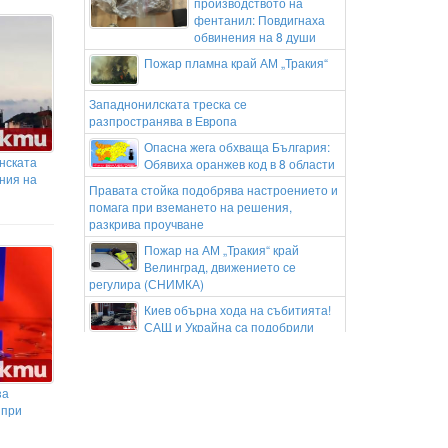
производството на
фентанил: Повдигнаха
обвинения на 8 души
Пожар пламна край АМ „Тракия“
Западнонилската треска се
разпространява в Европа
Опасна жега обхваща България:
анската
Обявиха оранжев код в 8 области
ния на
Правата стойка подобрява настроението и
помага при вземането на решения,
разкрива проучване
Пожар на АМ „Тракия“ край
Велинград, движението се
регулира (СНИМКА)
Киев обърна хода на събитията!
САЩ и Украйна са подобрили
значително отношенията си в
разузнаването
Нивото на Дунав при Русе падна
за
до рекордно ниските минус 101
 при
сантиметра
"Обикновен антисемитизъм": скандалът в