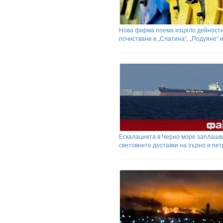
Нова фирма поема изцяло дейности
почистване в „Слатина“, „Подуяне“ и
Ескалацията в Черно море заплашв
световните доставки на зърно и пе