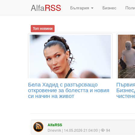
Alfa
RSS
България
Бизнес
Пол
Топ новини
Бела Хадид с разтърсващо
Първия
откровение за болестта и новия
Бизнесд
си начин на живот
чистене
AlfaRSS
Dnevnik
| 14.05.2026 21:04:00 |
94