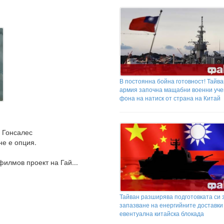
В постоянна бойна готовност! Тайв
армия започна мащабни военни уче
фона на натиск от страна на Китай
а Гонсалес
не е опция.
филмов проект на Гай...
Тайван разширява подготовката си 
запазване на енергийните доставки
евентуална китайска блокада