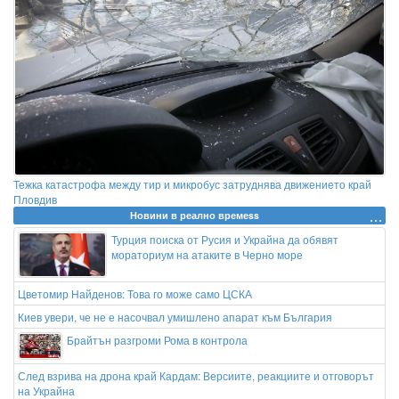
Тежка катастрофа между тир и микробус затруднява движението край
Пловдив
Новини в реално времеss
Турция поиска от Русия и Украйна да обявят
мораториум на атаките в Черно море
Цветомир Найденов: Това го може само ЦСКА
Киев увери, че не е насочвал умишлено апарат към България
Брайтън разгроми Рома в контрола
След взрива на дрона край Кардам: Версиите, реакциите и отговорът
на Украйна