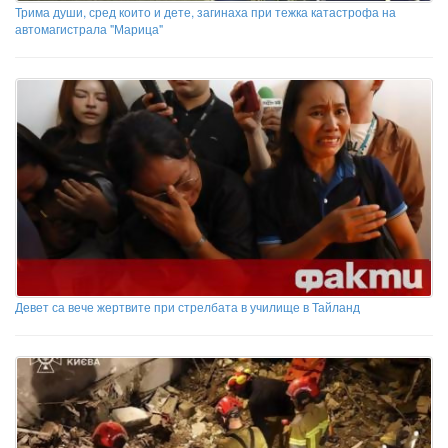
Трима души, сред които и дете, загинаха при тежка катастрофа на
автомагистрала "Марица"
Девет са вече жертвите при стрелбата в училище в Тайланд