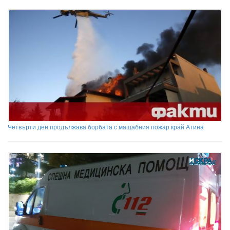
Четвърти ден продължава борбата с мащабния пожар край Атина