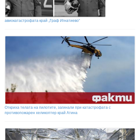
авиокатастрофата край „Граф Игнатиево“
Откриха телата на пилотите, загинали при катастрофата с
противопожарен хеликоптер край Атина