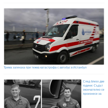
Трима загинаха при тежка катастрофа с автобус в Истанбул
След близо две
години: Съдът
окончателно се
произнесе за