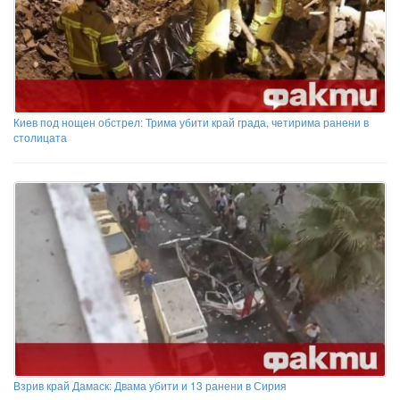
Киев под нощен обстрел: Трима убити край града, четирима ранени в
столицата
Взрив край Дамаск: Двама убити и 13 ранени в Сирия