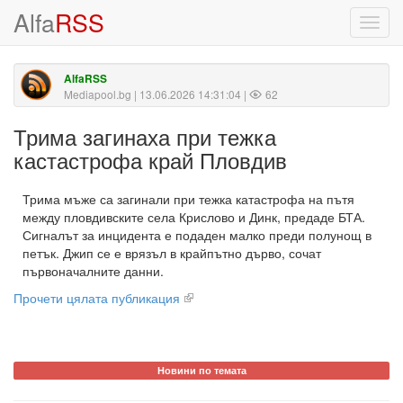
Alfa
RSS
Toggl
navig
AlfaRSS
Mediapool.bg
| 13.06.2026 14:31:04 |
62
Трима загинаха при тежка
кастастрофа край Пловдив
Трима мъже са загинали при тежка катастрофа на пътя
между пловдивските села Крислово и Динк, предаде БТА.
Сигналът за инцидента е подаден малко преди полунощ в
петък. Джип се е врязъл в крайпътно дърво, сочат
първоначалните данни.
Прочети цялата публикация
Новини по темата