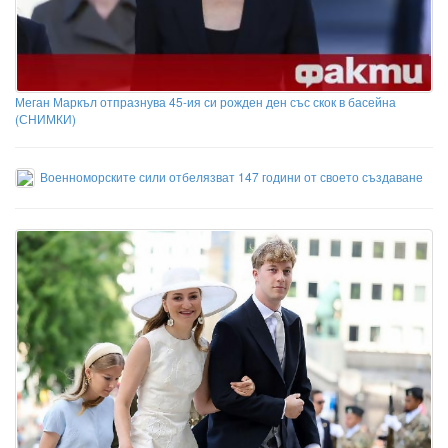
Меган Маркъл отпразнува 45-ия си рожден ден със скок в басейна
(СНИМКИ)
Военноморските сили отбелязват 147 години от своето създаване