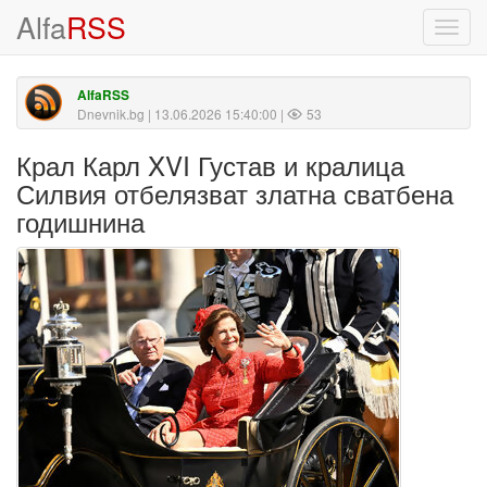
Alfa
RSS
Toggl
navig
AlfaRSS
Dnevnik.bg
| 13.06.2026 15:40:00 |
53
Крал Карл XVI Густав и кралица
Силвия отбелязват златна сватбена
годишнина