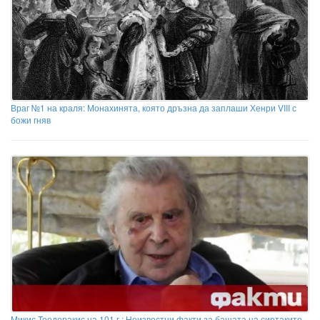
Враг №1 на краля: Монахинята, която дръзна да заплаши Хенри VIII с
божи гняв
Микис Теодоракис на 101 г.: Неизвестни факти за бащата на сиртакито