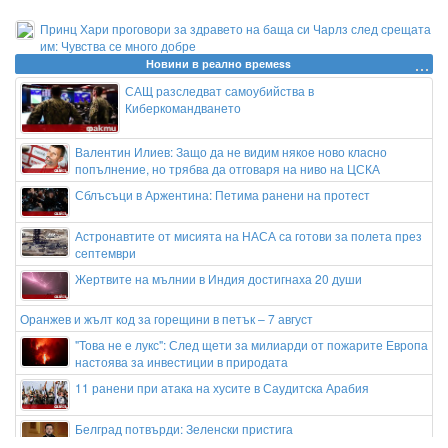
Принц Хари проговори за здравето на баща си Чарлз след срещата
им: Чувства се много добре
Новини в реално времеss
САЩ разследват самоубийства в
Киберкомандването
Валентин Илиев: Защо да не видим някое ново класно
попълнение, но трябва да отговаря на ниво на ЦСКА
Сблъсъци в Аржентина: Петима ранени на протест
Астронавтите от мисията на НАСА са готови за полета през
септември
Жертвите на мълнии в Индия достигнаха 20 души
Оранжев и жълт код за горещини в петък – 7 август
"Това не е лукс": След щети за милиарди от пожарите Европа
настоява за инвестиции в природата
11 ранени при атака на хусите в Саудитска Арабия
Белград потвърди: Зеленски пристига