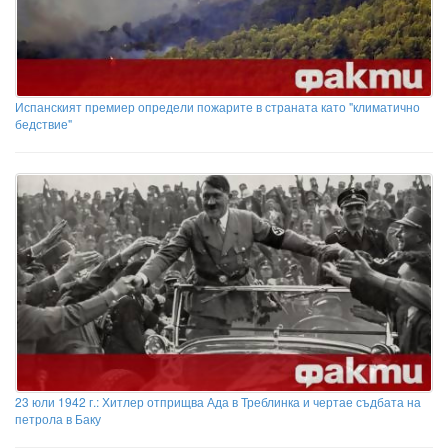
Испанският премиер определи пожарите в страната като "климатично
бедствие"
23 юли 1942 г.: Хитлер отприщва Ада в Треблинка и чертае съдбата на
петрола в Баку