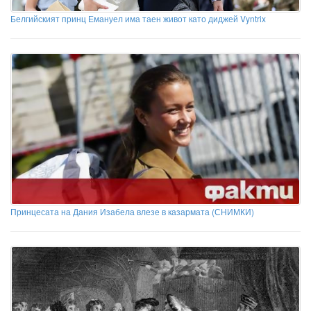
Белгийският принц Емануел има таен живот като диджей Vyntrix
Принцесата на Дания Изабела влезе в казармата (СНИМКИ)