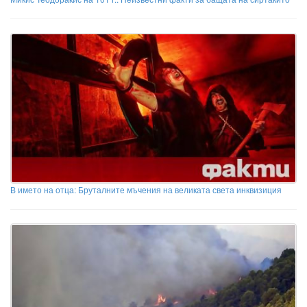
В името на отца: Бруталните мъчения на великата света инквизиция