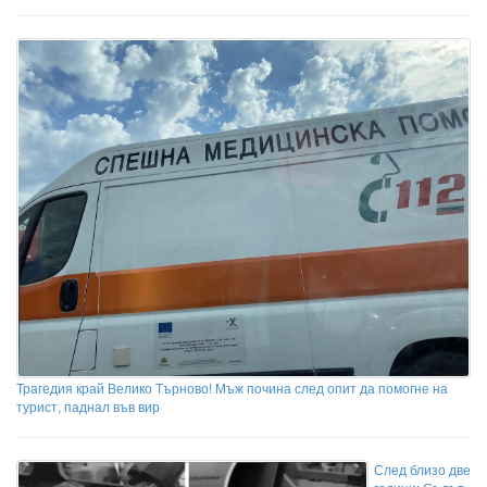
Трагедия край Велико Търново! Мъж почина след опит да помогне на
турист, паднал във вир
След близо две