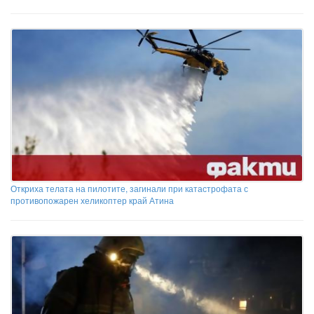
Откриха телата на пилотите, загинали при катастрофата с
противопожарен хеликоптер край Атина