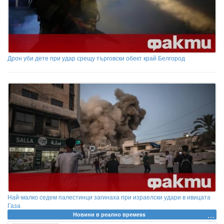
Дрон уби дете при удар срещу търговски обект край Белгород
Най-малко седем палестинци загинаха при израелски удари в ивицата
Газа
Новини в реално времеss