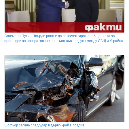
Гласът на Путин: Твърде рано е да се коментират съобщенията за
преговори за прекратяване на огъня във въздуха между САЩ и Украйна
Шофьор загина след удар в дърво край Пловдив