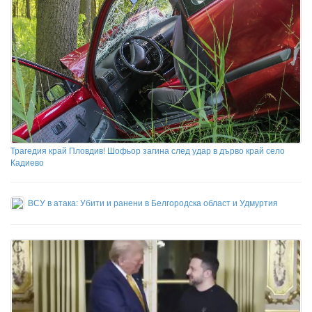
Трагедия край Пловдив! Шофьор загина след удар в дърво край село
Кадиево
ВСУ в атака: Убити и ранени в Белгородска област и Удмуртия