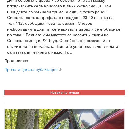
Джип се вряза в дърво и се обърна по таван между
пловдивските села Крислово и Динк късно снощи. При
инцидента са загинали трима, а един е тежко ранен.
Сигналът за катастрофата е подаден в 23:40 в петък на
тел. 112, съобщава Нова телевизия. Според
информацията джипът се е врязъл в дърво и се е обърнал
по таван. Веднага към мястото са насочени екипи на
Спешна помощ и РУ-Труд. Съдействие е оказано и от
служители на пожарната. Екипите установили, че в колата
са пътували четирима мъже. На...
Продължава
Прочети цялата публикация
Новини по темата