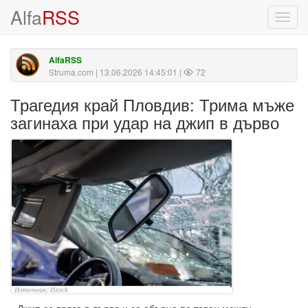
Alfa
RSS
Toggl
navig
AlfaRSS
Struma.com
| 13.06.2026 14:45:01 |
72
Трагедия край Пловдив: Трима мъже
загинаха при удар на джип в дърво