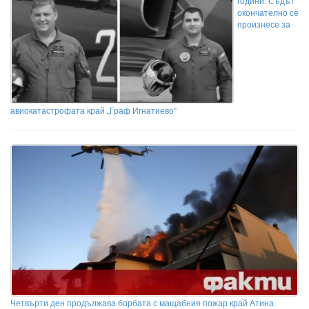
години: Съдът
окончателно се
произнесе за
авиокатастрофата край „Граф Игнатиево“
Четвърти ден продължава борбата с мащабния пожар край Атина