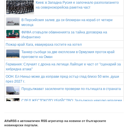
Киев: в Западна Русия е започнало разполагането
на севернокорейска ракетна част
В Персийския залив: да си блокиран на кораб от четири
месеца
ФИФА отхвърли обвиненията за тайна договорка на
Инфантино
Пожар край Хага, евакуираха гостите на хотел
Танкер съобщи за две експлозии в Ормузкия проток край
преговете на Оман
Германия: Случаят с дрона на летище Лайпциг е част от "сценарий за
хибридна атака"
ООН: Ел Ниньо може да изправи пред остър глад близо 50 млн. души
през 2027 г.
Продължават засилените проверки по пътищата в страната
СЛЕД ЖЕСТОКОТО УБИЙСТВО: Задържаха няколко младежи
за побоя в Пловдив!
Тихият бял Дунав едва шуми
AlfaRSS е автоматичен RSS агрегатор на новини от българските
новинарски портали.